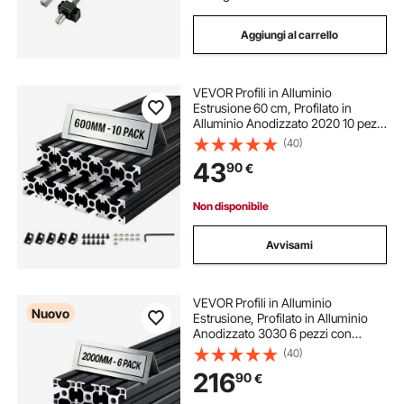
Aggiungi al carrello
VEVOR Profili in Alluminio
Estrusione 60 cm, Profilato in
Alluminio Anodizzato 2020 10 pezzi
con Scanalatura a T Normativa
(40)
Europea, Profilo Estruso 2020 per
43
90
€
Stampante 3D Macchina CNC Fai
da te
Non disponibile
Avvisami
VEVOR Profili in Alluminio
Nuovo
Estrusione, Profilato in Alluminio
Anodizzato 3030 6 pezzi con
Scanalatura a T Normativa Europea,
(40)
Profilo Estruso 3030 per Stampante
216
90
€
3D Macchina CNC Fai da te