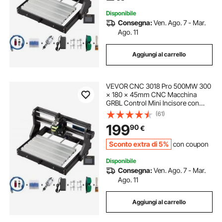
Disponibile
Consegna:
Ven. Ago. 7 - Mar.
Ago. 11
Aggiungi al carrello
VEVOR CNC 3018 Pro 500MW 300
× 180 × 45mm CNC Macchina
GRBL Control Mini Incisore con
Controller offline 3 Assi Macchina
(61)
per Incisione per Intaglio Fresatura
199
90
€
Plastica Acrilico Legno PVC
Sconto extra di 5%
con coupon
Disponibile
Consegna:
Ven. Ago. 7 - Mar.
Ago. 11
Aggiungi al carrello