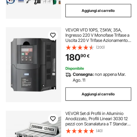
Aggiungi al carrello
VEVOR VFD 10PS, 7,5KW, 35A,
Ingresso 220 V Monofase Trifase a
Uscita 220 V Trifase Azionamento a
Frequenza Variabile, Ingresso 40-
(200)
60 Hz, Uscita 0-400 Hz VFD per
180
90
€
Controllo Velocità CNC Motore
Mandrino
Disponibile
Consegna:
non appena Mar.
Ago. 11
Aggiungi al carrello
VEVOR Set di Profili in Alluminio
Anodizzato, Profili Lineari 3030 12
pezzi con Scanalatura a T Standard
UE, Guida Lineare ad Estruso per
(40)
Stampante 3D Banco da Lavoro