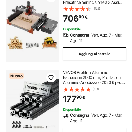
Fresatrice per Incisione a 3 Assi
con Doppie Guide Lineari e Vite a
(164)
Ricircolo di Sfere, Area di Lavoro
706
90
€
40x40x9,5 cm, per Rifilatura Legno
Acrilico
Disponibile
Consegna:
Ven. Ago. 7 - Mar.
Ago. 11
Aggiungi al carrello
VEVOR Profili in Alluminio
Nuovo
Estrusione 2000 mm, Profilato in
Alluminio Anodizzato 2020 6 pezzi
con Scanalatura a T Normativa
(40)
Europea, Profilo Estruso 2020 per
177
90
€
Stampante 3D Macchina CNC Fai
da te
Disponibile
Consegna:
Ven. Ago. 7 - Mar.
Ago. 11