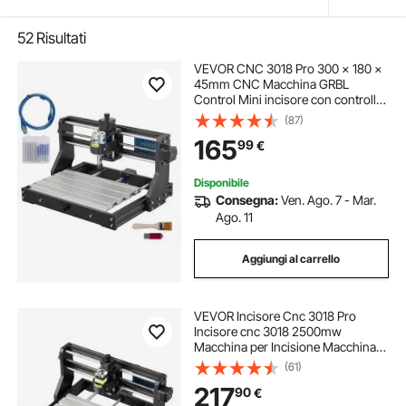
52
Risultati
VEVOR CNC 3018 Pro 300 × 180 ×
45mm CNC Macchina GRBL
Control Mini incisore con controller
offline 3 assi Macchina per
(87)
incisione per intaglio Fresatura
165
99
€
Plastica Acrilico Legno PVC
Disponibile
Consegna:
Ven. Ago. 7 - Mar.
Ago. 11
Aggiungi al carrello
VEVOR Incisore Cnc 3018 Pro
Incisore cnc 3018 2500mw
Macchina per Incisione Macchina
per Incisione per Legno Pelle
(61)
Plastica
217
90
€