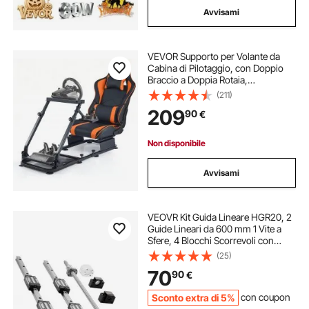
Avvisami
VEVOR Supporto per Volante da
Cabina di Pilotaggio, con Doppio
Braccio a Doppia Rotaia,
Compatibile con Logitech G25,
(211)
G27, G29, G920, G923,
209
90
€
Thrustmaster T300RS, TX F458,
T500RS, T3PA-PRO (F1/GT)
Non disponibile
Avvisami
VEOVR Kit Guida Lineare HGR20, 2
Guide Lineari da 600 mm 1 Vite a
Sfere, 4 Blocchi Scorrevoli con
Supporto Terminale BF12/BK12,
(25)
Giunto e Alloggiamento Dado,
70
90
€
Binario Lineare per Torni CNC
Sconto extra di 5%
con coupon