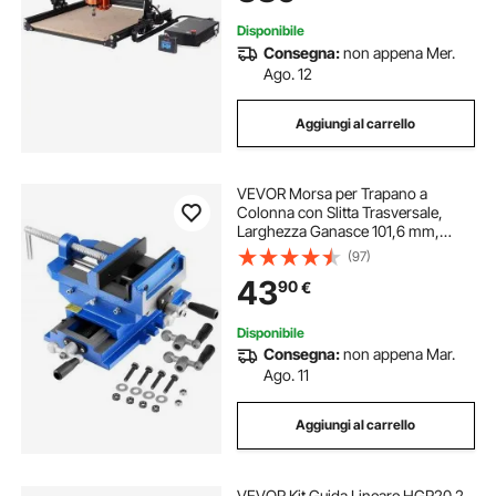
Disponibile
Consegna:
non appena Mer.
Ago. 12
Aggiungi al carrello
VEVOR Morsa per Trapano a
Colonna con Slitta Trasversale,
Larghezza Ganasce 101,6 mm,
Morsa da Banco con Asse XY a 2
(97)
Vie, Morsetto per Banco da Lavoro
43
90
€
per Fresatrice CNC per
Lavorazione del Legno
Disponibile
Consegna:
non appena Mar.
Ago. 11
Aggiungi al carrello
VEVOR Kit Guida Lineare HGR20 2