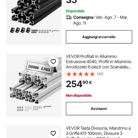
da te
Disponibile
Consegna:
Ven. Ago. 7 - Mar.
Ago. 11
Aggiungi al carrello
VEVOR Profilati in Alluminio
Estrusione 4040, Profili in Alluminio
Anodizzato 6 pezzi con Scanalatura
a T Normativa Europea Binario 2 m
(40)
per Macchina Incisione CNC
254
90
€
Stampante 3D, Banco da Lavoro
Non disponibile
Avvisami
VEVOR Testa Divisoria, Mandrino a
3 Griffe K11-100mm, Divisore 3