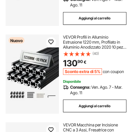
Ago. 11
Aggiungi al carrello
VEVOR Profili in Alluminio
Nuovo
Estrusione 1220 mm, Profilato in
Alluminio Anodizzato 2020 10 pezzi
con Scanalatura a T Normativa
(40)
Europea, Profilo Estruso 2020 per
130
90
€
Stampante 3D Macchina CNC Fai
da te
Sconto extra di 5%
con coupon
Disponibile
Consegna:
Ven. Ago. 7 - Mar.
Ago. 11
Aggiungi al carrello
VEVOR Macchina per Incisione
CNC a 3 Assi, Fresatrice con