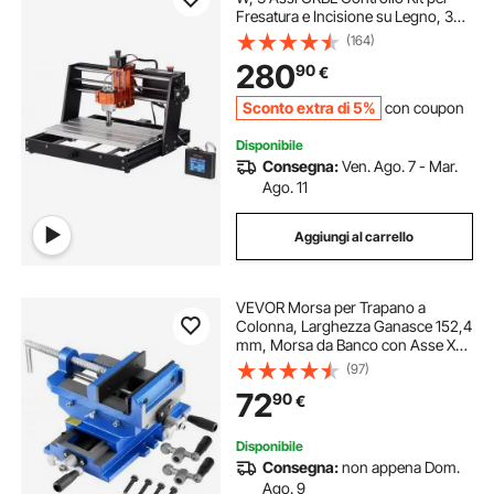
Fresatura e Incisione su Legno, 300
x 200 x 72 mm Area di Lavoro 1200
(164)
giri/min, Router Macchina per
280
90
€
Legno Acrilico Schiuma Plastica
Sconto extra di 5%
con coupon
Disponibile
Consegna:
Ven. Ago. 7 - Mar.
Ago. 11
Aggiungi al carrello
VEVOR Morsa per Trapano a
Colonna, Larghezza Ganasce 152,4
mm, Morsa da Banco con Asse XY
a 2 Vie, Ghisa per Impieghi Gravosi,
(97)
Morsetto per Banco da Lavoro, per
72
90
€
Fresatrice CNC Lavorazione del
Legno
Disponibile
Consegna:
non appena Dom.
Ago. 9