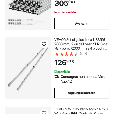
305
90
€
CNC Macchina Incisione, Fai da te
Non disponibile
Avvisami
VEVOR Set di guide lineari, SBR16
2000 mm, 2 guide lineari SBR16 da
78,7 pollici/2000 mm e 4 blocchi di
scorrimento SBR16UU, guide lineari
(637)
e kit cuscinetti per macchine
126
90
€
automatizzate CNC
Disponibile
Consegna:
non appena Mer.
Ago. 12
Aggiungi al carrello
VEVOR CNC Router Macchina, 120
W, 3 Assi GRBL Controllo Kit per