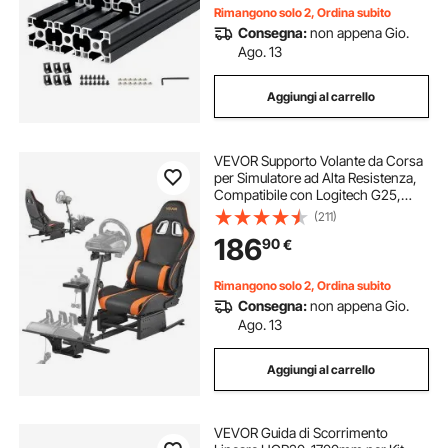
Rimangono solo 2, Ordina subito
Consegna:
non appena Gio.
Ago. 13
Aggiungi al carrello
VEVOR Supporto Volante da Corsa
per Simulatore ad Alta Resistenza,
Compatibile con Logitech G25,
G27, G29, G920, G923,
(211)
Thrustmaster T300RS, TX F458,
186
90
€
T500RS, T3PA-PRO (F1/GT) e Pedali
CSR
Rimangono solo 2, Ordina subito
Consegna:
non appena Gio.
Ago. 13
Aggiungi al carrello
VEVOR Guida di Scorrimento