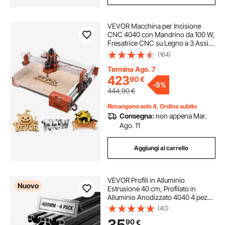
VEVOR Macchina per Incisione
CNC 4040 con Mandrino da 100 W,
Fresatrice CNC su Legno a 3 Assi,
Controllo GRBL, Guida Lineare,
(164)
Area di Lavoro 40 x 40 x 9,5 cm,
per Taglio e Intaglio su Legno e
Termina Ago. 7
Acrilico
423
90
€
-
5%
444,90
€
Rimangono solo 4, Ordina subito
Consegna:
non appena Mar.
Ago. 11
Aggiungi al carrello
VEVOR Profili in Alluminio
Nuovo
Estrusione 40 cm, Profilato in
Alluminio Anodizzato 4040 4 pezzi
con Scanalatura a T Normativa
(40)
Europea, Profilo Estruso 4040 per
35
90
€
Stampante 3D Macchina CNC Fai