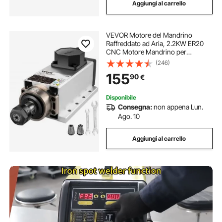
Aggiungi al carrello
VEVOR Motore del Mandrino
Raffreddato ad Aria, 2.2KW ER20
CNC Motore Mandrino per
Incisione raffreddati ad Aria Motore
(246)
Mandrino per Intagliare Materiali
155
90
€
Come Legno, Pietra, ecc
Disponibile
Consegna:
non appena Lun.
Ago. 10
Aggiungi al carrello