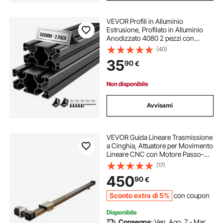
VEVOR Profili in Alluminio
Estrusione, Profilato in Alluminio
Anodizzato 4080 2 pezzi con
Scanalatura a T Normativa Europea,
(40)
Profilo Estruso 4080 per Stampante
35
90
€
3D Macchina CNC Fai da te, Nero
Non disponibile
Avvisami
VEVOR Guida Lineare Trasmissione
a Cinghia, Attuatore per Movimento
Lineare CNC con Motore Passo-
passo Nema34, Corsa Effettiva
(17)
1300 mm per Macchina per
450
90
€
Incisione, Fresatrice CNC,
Stampante 3D
Sconto extra di 5%
con coupon
Disponibile
Consegna:
Ven. Ago. 7 - Mar.