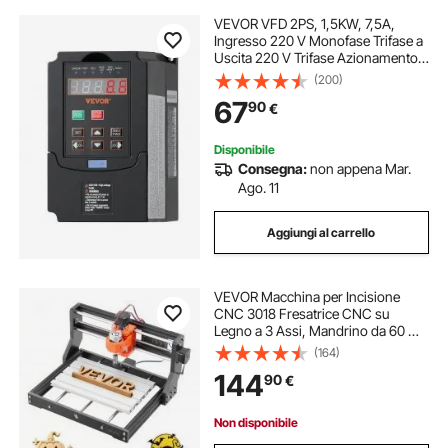
VEVOR VFD 2PS, 1,5KW, 7,5A,
Ingresso 220 V Monofase Trifase a
Uscita 220 V Trifase Azionamento a
Frequenza Variabile, Ingresso 40-
(200)
60 Hz, Uscita 0-400 Hz VFD per
67
90
€
Controllo Velocità CNC Motore
Mandrino
Disponibile
Consegna:
non appena Mar.
Ago. 11
Aggiungi al carrello
VEVOR Macchina per Incisione
CNC 3018 Fresatrice CNC su
Legno a 3 Assi, Mandrino da 60 W,
Struttura in Lega di Alluminio, Area
(164)
di Lavoro 30x18x4 cm, per Taglio e
144
90
€
Intaglio su Legno Acrilico Plastica
Non disponibile