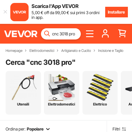
Scarica l'App VEVOR
Installare
5
,00
€
off da
99
,00
€
sui primi 3 ordini
in app.
Homepage
Elettrodomestici
Artigianato e Cucito
Incisione e Taglio
Cerca "
cnc 3018 pro
"
Utensili
Elettrodomestici
Elettrico
A
Ordina per:
Popolare
Filtri