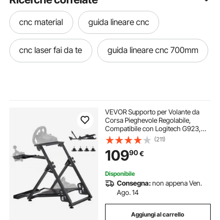
cnc material
guida lineare cnc
cnc laser fai da te
guida lineare cnc 700mm
VEVOR Supporto per Volante da
Corsa Pieghevole Regolabile,
Compatibile con Logitech G923,
G920, G29, G27, Thrustmaster
(211)
T300RS TX F458, T500RS, T3PA-
109
90
€
PRO (F1/GT), Pedali NON Inclusi
Disponibile
Consegna:
non appena Ven.
Ago. 14
Aggiungi al carrello