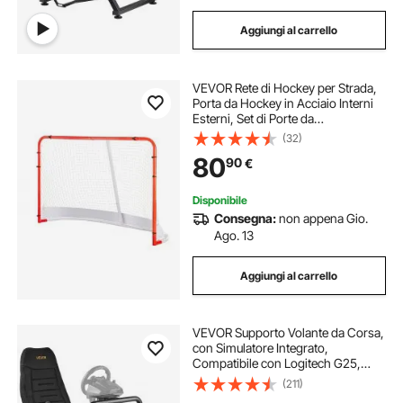
Aggiungi al carrello
VEVOR Rete di Hockey per Strada,
Porta da Hockey in Acciaio Interni
Esterni, Set di Porte da
Allenamento, Pro Regolamentare
(32)
Ufficiale Porta da Hockey Portatile
80
90
€
con Rete 183 x 122 cm, Bianco e
Rosso
Disponibile
Consegna:
non appena Gio.
Ago. 13
Aggiungi al carrello
VEVOR Supporto Volante da Corsa,
con Simulatore Integrato,
Compatibile con Logitech G25,
G27, G29, G920, G923,
(211)
Thrustmaster T300RS, TX F458,