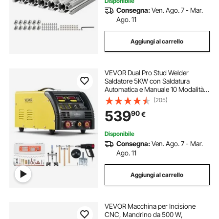
Disponibile
Consegna:
Ven. Ago. 7 - Mar.
Ago. 11
Aggiungi al carrello
VEVOR Dual Pro Stud Welder
Saldatore 5KW con Saldatura
Automatica e Manuale 10 Modalità
Saldatura a Punti Macchina per
(205)
Riparazione di Ammaccature con
539
90
€
Saldatura per Pannelli Auto in
Acciaio Alluminio
Disponibile
Consegna:
Ven. Ago. 7 - Mar.
Ago. 11
Aggiungi al carrello
VEVOR Macchina per Incisione
CNC, Mandrino da 500 W,