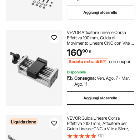
Aggiungi al carrello
VEVOR Attuatore Lineare Corsa
Effettiva 100 mm, Guida di
Movimento Lineare CNC con Vite a
Sfere, Doppio Asse Ottico, Alta
160
90
€
Precisione C7, Blocco Scorrevole
con Cuscinetto per Asse XYZ del
Sconto extra di 5%
con coupon
Router CNC
Disponibile
Consegna:
Ven. Ago. 7 - Mar.
Ago. 11
Aggiungi al carrello
VEVOR Guida Lineare Corsa
Liquidazione
Effettiva 1000 mm, Attuatore per
Guida Lineare CNC a Vite a Sfere,
Motore Passo-passo Nema 23,
(17)
Binario Movimento per Macchina