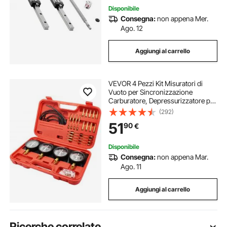
Disponibile
Consegna:
non appena Mer.
Ago. 12
Aggiungi al carrello
VEVOR 4 Pezzi Kit Misuratori di
Vuoto per Sincronizzazione
Carburatore, Depressurizzatore per
Carburatore con Adattatori Corti,
(292)
Carburatore per Vuoto,
51
90
€
Sincronizzazione Carburatore
Disponibile
Consegna:
non appena Mar.
Ago. 11
Aggiungi al carrello
Ricerche correlate