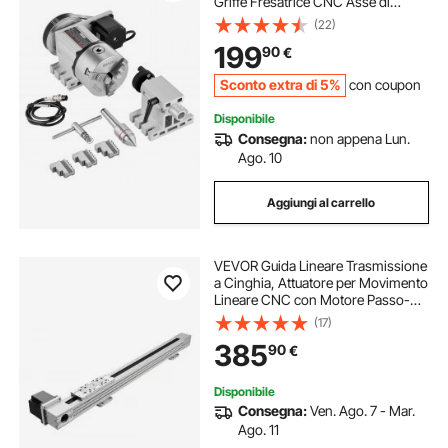
Griffe Fresatrice CNC Asse di
Rotazione 4° Asse Testa
(22)
Indicizzatrice, Altezza Centrale
199
90
€
65mm Contropunta MT2 Rapporto
Trasmissione 6:1
Sconto extra di 5%
con coupon
Disponibile
Consegna:
non appena Lun.
Ago. 10
Aggiungi al carrello
VEVOR Guida Lineare Trasmissione
a Cinghia, Attuatore per Movimento
Lineare CNC con Motore Passo-
passo Nema 34, Corsa Effettiva
(17)
600 mm, Binario per Movimento
385
90
€
per Macchina per Incisione,
Stampante 3D
Disponibile
Consegna:
Ven. Ago. 7 - Mar.
Ago. 11