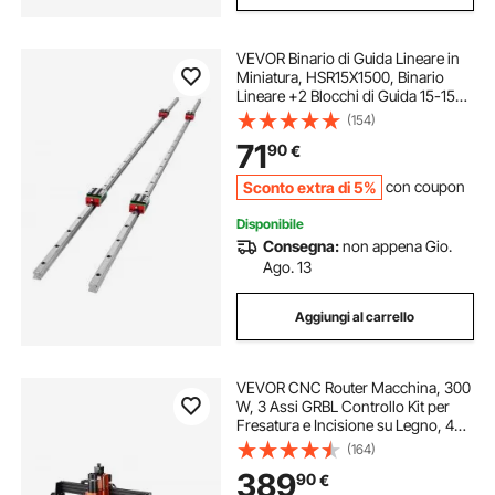
VEVOR Binario di Guida Lineare in
Miniatura, HSR15X1500, Binario
Lineare +2 Blocchi di Guida 15-1550
mm, Binari Lineari CNC, per Router
(154)
CNC / Smerigliatrice CNC / Stampa
71
90
€
di Macchine Industriali
Sconto extra di 5%
con coupon
Disponibile
Consegna:
non appena Gio.
Ago. 13
Aggiungi al carrello
VEVOR CNC Router Macchina, 300
W, 3 Assi GRBL Controllo Kit per
Fresatura e Incisione su Legno, 400
x 400 x 60 mm Area di Lavoro 1200
(164)
giri/min, Router Macchina per
389
90
€
Legno Acrilico Schiuma Plastica