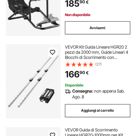
185
90
€
T500RS, T3PA-PRO (F1/GT) e Pedali
CSR, Nero
Non disponibile
Avvisami
VEVOR Kit Guida Lineare HGR20 2
pezzi da 2000 mm, Guide Lineari 4
Blocchi di Scorrimento con
Cuscinetti, Kit Antiruggine per Fai
(27)
da te, Router CNC, Torni, Fresatrici,
166
90
€
Stampanti 3D
Disponibile
Consegna:
non appena Sab.
Ago. 8
Aggiungi al carrello
VEVOR Guida di Scorrimento
Lineare HGR20-1000mm per Kit