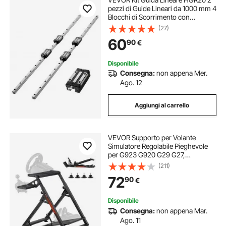
pezzi di Guide Lineari da 1000 mm 4
Blocchi di Scorrimento con
Cuscinetti, Antiruggine Alta
(27)
Precisione, Binario Lineare per Fai
60
90
€
da te, Router CNC, Torni, Stampanti
3D
Disponibile
Consegna:
non appena Mer.
Ago. 12
Aggiungi al carrello
VEVOR Supporto per Volante
Simulatore Regolabile Pieghevole
per G923 G920 G29 G27,
Thrustmaster T300RS TX F458
(211)
T500RS T3PA-PRO (F1/GT) Gaming
72
90
€
Cockpit, Simulatore di Pedaliera
Disponibile
Consegna:
non appena Mar.
Ago. 11