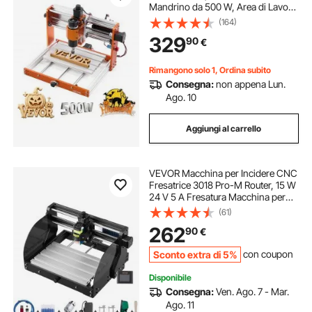
Mandrino da 500 W, Area di Lavoro
30 x 18 x 8 cm, Controller Offline,
(164)
Finecorsa, Arresto di Emergenza,
329
90
€
per Taglio e Intaglio di Plastica
Legno
Rimangono solo 1, Ordina subito
Consegna:
non appena Lun.
Ago. 10
Aggiungi al carrello
VEVOR Macchina per Incidere CNC
Fresatrice 3018 Pro-M Router, 15 W
24 V 5 A Fresatura Macchina per
Tutti I Tipi di Plastica, Alluminio
(61)
Morbido, Legno, Acrilico, PVC e
262
90
€
Molti Altri Materiali Morbidi.
Sconto extra di 5%
con coupon
Disponibile
Consegna:
Ven. Ago. 7 - Mar.
Ago. 11