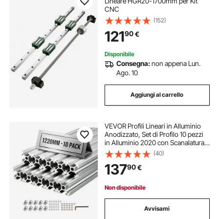
Lineare HGR20-1700mm per Kit
CNC
(152)
121
90
€
Disponibile
Consegna:
non appena Lun.
Ago. 10
Aggiungi al carrello
VEVOR Profili Lineari in Alluminio
Anodizzato, Set di Profilo 10 pezzi
in Alluminio 2020 con Scanalatura a
T Standard UE, Profilo Estruso
(40)
Binario per Stampante 3D Macchina
137
90
€
Incisione CNC Fai da te
Non disponibile
Avvisami