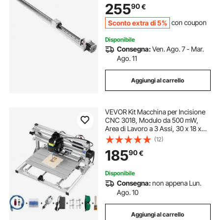
255
90
€
per Incisione, Fresatrice CNC,
Stampante 3D
Sconto extra di 5%
con coupon
Disponibile
Consegna:
Ven. Ago. 7 - Mar.
Ago. 11
Aggiungi al carrello
VEVOR Kit Macchina per Incisione
CNC 3018, Modulo da 500 mW,
Area di Lavoro a 3 Assi, 30 x 18 x
4,5 cm, Controllo GRBL, Strumento
(12)
di Incisione per Intagliare Legno,
185
90
€
Plastica, Acrilico
Disponibile
Consegna:
non appena Lun.
Ago. 10
Aggiungi al carrello