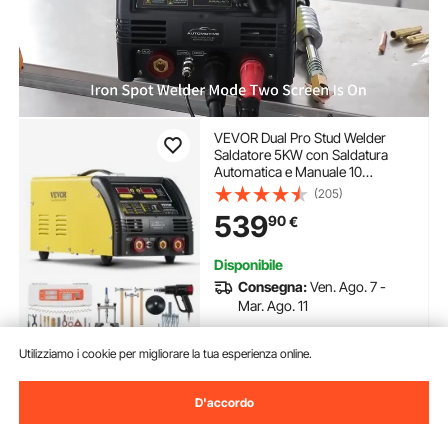
VEVOR Dual Pro Stud Welder
Saldatore 5KW con Saldatura
Automatica e Manuale 10
Modalità Saldatura a Punti
(205)
Macchina per Riparazione di
539
90
€
Ammaccature con Saldatura per
Pannelli Auto in Acciaio Alluminio
Disponibile
Consegna:
Ven. Ago. 7 -
Mar. Ago. 11
Aggiungi al carrello
Utilizziamo i cookie per migliorare la tua esperienza online.
D'accordo
Precedente
Prossimo