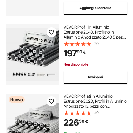
Aggiungi al carrello
VEVOR Profili in Alluminio
Estrusione 2040, Profilato in
Alluminio Anodizzato 2040 5 pezzi
con Scanalatura a V Normativa
(20)
Europea, Profilo Estruso 2000 mm
197
90
€
per Stampante 3D Macchina CNC
Fai da te
Non disponibile
Avvisami
VEVOR Profilati in Alluminio
Nuovo
Estrusione 2020, Profili in Alluminio
Anodizzato 12 pezzi con
Scanalatura a T Normativa Europea
(40)
Binario 2 m per Macchina Incisione
226
90
€
CNC Stampante 3D, Banco da
Lavoro