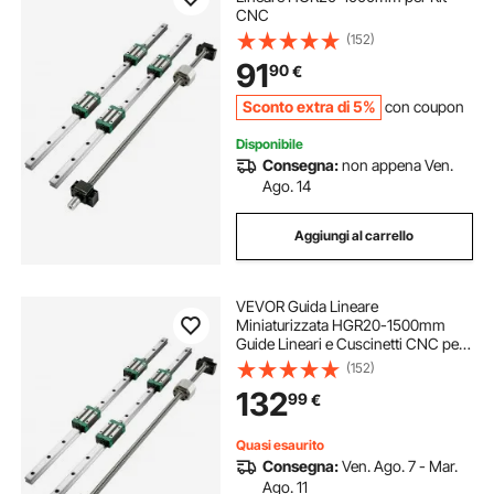
CNC
(152)
91
90
€
Sconto extra di 5%
con coupon
Disponibile
Consegna:
non appena Ven.
Ago. 14
Aggiungi al carrello
VEVOR Guida Lineare
Miniaturizzata HGR20-1500mm
Guide Lineari e Cuscinetti CNC per
Macchine di Automazione Fresatrici
(152)
CNC fai da te, Guida Lineare di
132
99
€
Scorrimento
Quasi esaurito
Consegna:
Ven. Ago. 7 - Mar.
Ago. 11