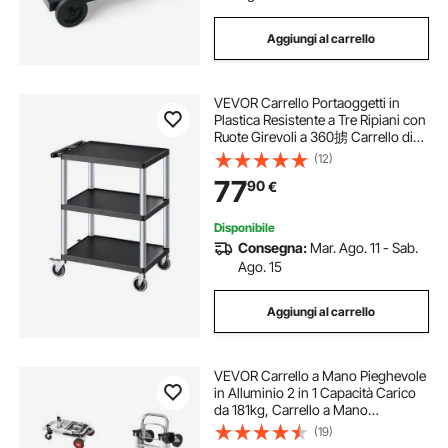
Aggiungi al carrello
VEVOR Carrello Portaoggetti in
Plastica Resistente a Tre Ripiani con
Ruote Girevoli a 360掳 Carrello di
Servizio da 700 x 460 mm Capacit
(12)
脿 di Carico di 136 kg Adatto per
77
90
€
Magazzino, Garage, Pulizia
Disponibile
Consegna:
Mar. Ago. 11 - Sab.
Ago. 15
Aggiungi al carrello
VEVOR Carrello a Mano Pieghevole
in Alluminio 2 in 1 Capacità Carico
da 181kg, Carrello a Mano
Pieghevole Salvaspazio Carrello
(19)
con Piattaforma Ruote in Gomma