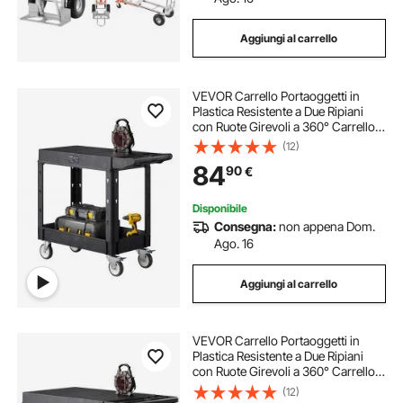
Aggiungi al carrello
VEVOR Carrello Portaoggetti in
Plastica Resistente a Due Ripiani
con Ruote Girevoli a 360° Carrello
di Servizio da 795 x 450 mm
(12)
Capacità di Carico di 250 kg Adatto
84
90
€
per Magazzino, Garage, Pulizia
Disponibile
Consegna:
non appena Dom.
Ago. 16
Aggiungi al carrello
VEVOR Carrello Portaoggetti in
Plastica Resistente a Due Ripiani
con Ruote Girevoli a 360° Carrello
di Servizio da 940 x 645 mm
(12)
Capacità di Carico di 250 kg Adatto