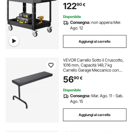
122
90
€
per Magazzino, Garage, Pulizia
Disponibile
Consegna:
non appena Mer.
Ago. 12
Aggiungi al carrello
VEVOR Carrello Sotto il Cruscotto,
1016 mm, Capacità 149,7 kg
Carrello Garage Meccanico con
Ruote, Altezza Regolabile da 515-
56
90
€
695 mm, Appoggiato in Posizione
Verticale, Supporto Pieghevole
Facile
Disponibile
Consegna:
Mar. Ago. 11 - Sab.
Ago. 15
Aggiungi al carrello