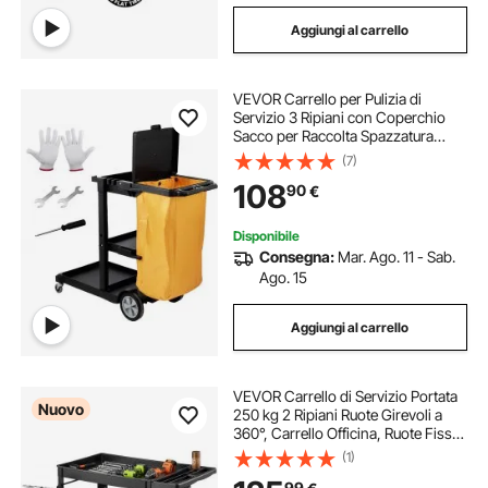
Aggiungi al carrello
VEVOR Carrello per Pulizia di
Servizio 3 Ripiani con Coperchio
Sacco per Raccolta Spazzatura
Ruote in PVC Capacità Carico Max.
(7)
90,7kg, Carrello di Pulizia 3 Ripiani
108
90
€
PP per Hotel Aeroporto Magazzino
Disponibile
Consegna:
Mar. Ago. 11 - Sab.
Ago. 15
Aggiungi al carrello
VEVOR Carrello di Servizio Portata
Nuovo
250 kg 2 Ripiani Ruote Girevoli a
360°, Carrello Officina, Ruote Fisse
con Freno, Struttura in Plastica
(1)
Resistente con Vassoio e Pannello
99