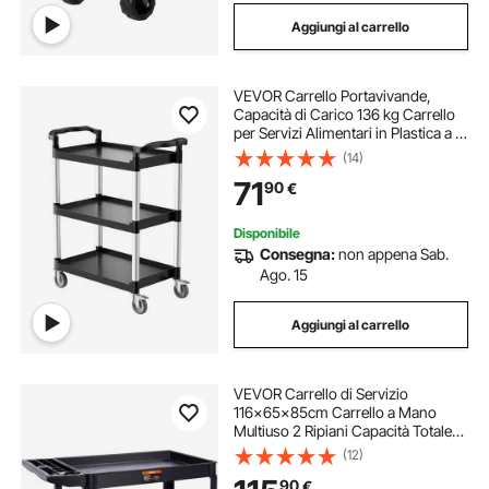
Aggiungi al carrello
carrello di pulizia
VEVOR Carrello Portavivande,
macchina per zucchero filato con carrello
Capacità di Carico 136 kg Carrello
per Servizi Alimentari in Plastica a 3
Livelli da 620 x 410 mm con Ruote
(14)
Girevoli 360° per Magazzino,
carrelli da spiaggia con ruote
71
90
€
Ufficio, Casa, Ristorante, Cucina
Disponibile
Consegna:
non appena Sab.
Ago. 15
Aggiungi al carrello
VEVOR Carrello di Servizio
116x65x85cm Carrello a Mano
Multiuso 2 Ripiani Capacità Totale
250kg, Carrello a Portata con Ruote
(12)
Girevoli 360° 2 Ruote con Freni,
90
€
Carrello Portaoggetti da Garage