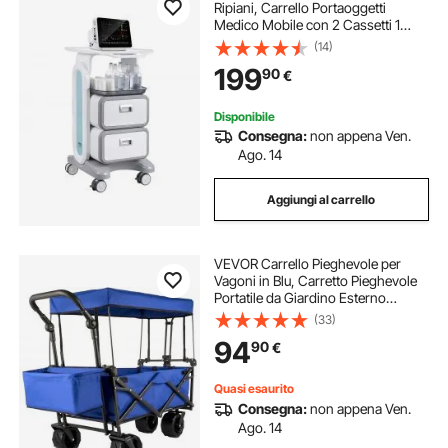
Ripiani, Carrello Portaoggetti
Medico Mobile con 2 Cassetti 1
carrello di sollevamento a piattaforma
Vassoio, Carrello Servizio in
(14)
Materiale ABS, con 4 Ruote per
199
90
€
Laboratorio, Clinica, Ospedale,
Salone
carrello officina pieghevole
Disponibile
Consegna:
non appena Ven.
carrelli in alluminio trasporto
Ago. 14
Aggiungi al carrello
carrello ferro ruote
VEVOR Carrello Pieghevole per
carrello con ruote per estetica
Vagoni in Blu, Carretto Pieghevole
Portatile da Giardino Esterno
Capacità da 100KG, Carrello da
(33)
carrello plastica con ruote
Trasporto della Spesa Adatto per
94
90
€
Viaggi, Vacanze, Giardino e
Campeggio
carrello trasporto legna
Quasi esaurito
Consegna:
non appena Ven.
Ago. 14
carrello lavanderia su ruote