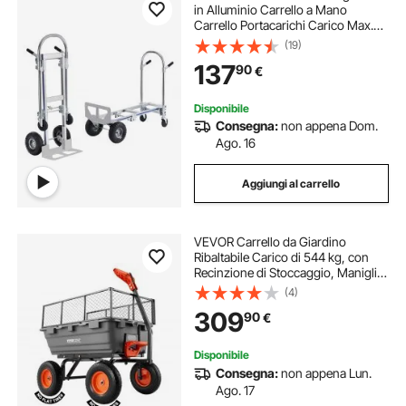
in Alluminio Carrello a Mano
Carrello Portacarichi Carico Max.
363kg, Carrello a Mano Pieghevole
(19)
in Carrello con Piattaforma Ruote
137
90
€
per Trasporto di Merci da
Magazzino
Disponibile
Consegna:
non appena Dom.
Ago. 16
Aggiungi al carrello
VEVOR Carrello da Giardino
Ribaltabile Carico di 544 kg, con
Recinzione di Stoccaggio, Maniglia
Convertibile, Meccanismo di
(4)
Scarico Rapido, Ruote Girevoli,
309
90
€
Carrello da Giardino per Piante e
Terra
Disponibile
Consegna:
non appena Lun.
Ago. 17