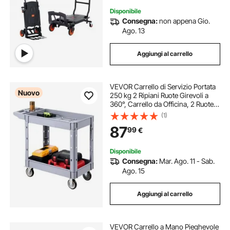
Disponibile
Consegna:
non appena Gio.
Ago. 13
Aggiungi al carrello
VEVOR Carrello di Servizio Portata
Nuovo
250 kg 2 Ripiani Ruote Girevoli a
360°, Carrello da Officina, 2 Ruote
con Freno, Struttura in Plastica
(1)
Resistente con Vassoio Comodo,
87
99
€
per Garage e Magazzino, Grigio
Disponibile
Consegna:
Mar. Ago. 11 - Sab.
Ago. 15
Aggiungi al carrello
VEVOR Carrello a Mano Pieghevole