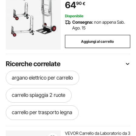
64
90
€
per Trasporto di Merci da
Magazzino 181kg
Disponibile
Consegna:
non appena Sab.
Ago. 15
Aggiungi al carrello
Ricerche correlate
argano elettrico per carrello
carrello spiaggia 2 ruote
carrello per trasporto legna
carrelli in alluminio per trasporto
VEVOR Carrello da Laboratorio da 3