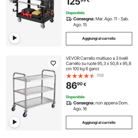
125
€
Forato, per Garage, Nero
Disponibile
Consegna:
Mar. Ago. 11 - Sab.
Ago. 15
Aggiungi al carrello
VEVOR Carrello multiuso a 3 livelli
Carrello su ruote 95,3 x 50,8 x 95,8
cm 100 kg 6 ganci
(113)
86
90
€
Disponibile
Consegna:
non appena Dom.
Ago. 16
Aggiungi al carrello