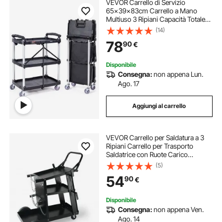
VEVOR Carrello di Servizio
65x39x83cm Carrello a Mano
Multiuso 3 Ripiani Capacità Totale
74,8kg, Carrello a Portata con Ruote
(14)
Girevoli 360° 2 Ruote con Freni,
78
90
€
Carrello Portaoggetti da Garage
Giardino
Disponibile
Consegna:
non appena Lun.
Ago. 17
Aggiungi al carrello
VEVOR Carrello per Saldatura a 3
Ripiani Carrello per Trasporto
Saldatrice con Ruote Carico
Massimo 168-181 kg Carrello per
(5)
Attrezzatura di Saldatura MIG TIG
54
90
€
ARC MMA Taglierina al Plasma da
Officina
Disponibile
Consegna:
non appena Ven.
Ago. 14