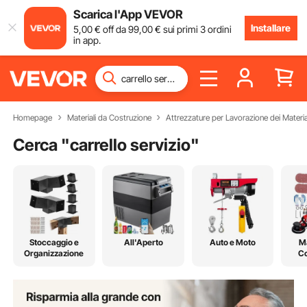
Scarica l'App VEVOR
Installare
5
,00
€
off da
99
,00
€
sui primi 3 ordini
in app.
Homepage
Materiali da Costruzione
Attrezzature per Lavorazione dei Materia
Cerca "
carrello servizio
"
Stoccaggio e
All'Aperto
Auto e Moto
Ma
Organizzazione
Co