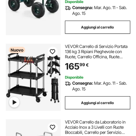
Disponibile
Consegna:
Mar. Ago. 11 - Sab.
Ago. 15
Aggiungi al carrello
VEVOR Carrello di Servizio Portata
Nuovo
136 kg 3 Ripiani Pieghevole con
Ruote, Carrello Officina, Ruote
Girevoli a 360° con freno, Maniglia
165
99
€
Bilaterale, Struttura Rinforzata con
Vassoio, per Magazzini
Disponibile
Consegna:
Mar. Ago. 11 - Sab.
Ago. 15
Aggiungi al carrello
VEVOR Carrello da Laboratorio in
Acciaio Inox a 3 Livelli con Ruote
Bloccabili, Carrello per Servizio