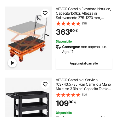
VEVOR Carrello Elevatore Idraulico,
Capacità 150kg, Altezza di
Sollevamento 275-1270 mm,
Piattaforma Elevatore Manuale a
(16)
Forbice Doppia con 4 Ruote
363
90
€
Cuscinetto Antiscivolo, Carrello
Idraulico a Forbice
Disponibile
Consegna:
non appena Lun.
Ago. 17
Aggiungi al carrello
VEVOR Carrello di Servizio
103x43,5x85,7cm Carrello a Mano
Multiuso 3 Ripiani Capacità Totale
249kg, Carrello a Portata Ruote
(12)
Girevoli 360° 2 Ruote con Freni,
109
90
€
Carrello Portaoggetti da Garage
Giardino
Disponibile