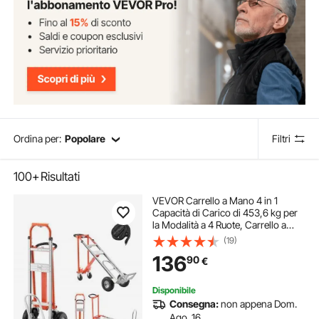
Ordina per:
Popolare
Filtri
100+
Risultati
VEVOR Carrello a Mano 4 in 1
Capacità di Carico di 453,6 kg per
la Modalità a 4 Ruote, Carrello a
Mano Convertibile con Maniglia e
(19)
Ruote Antiscivolo per Traslochi di
136
90
€
Casa, Ufficio, Magazzino
Disponibile
Consegna:
non appena Dom.
Ago. 16