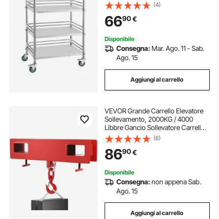
Medico, Vassoio per Clinica,
(4)
Vassoio di Stoccaggio Mobile per
66
90
€
Impieghi Gravosi per Ospedale
Disponibile
Consegna:
Mar. Ago. 11 - Sab.
Ago. 15
Aggiungi al carrello
VEVOR Grande Carrello Elevatore
Sollevamento, 2000KG / 4000
Libbre Gancio Sollevatore Carrello
Elevatore a Larghezza Forcella 660
(6)
mm, Argano Sollevatore Gru Mobile
86
90
€
con Gancio Girevole
Disponibile
Consegna:
non appena Sab.
Ago. 15
Aggiungi al carrello