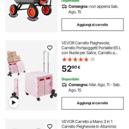
Disponibile
Consegna:
non appena Sab.
Ago. 15
Aggiungi al carrello
VEVOR Carrello Pieghevole,
Carrello Portaoggetti Portatile 65 L
con Ruote per Salire, Carrello a
Mano con Ruote Girevoli 360°
(2)
Maniglia Telescopica per l'Ufficio,
52
90
€
l'Insegnante, in Movimento, Rosa
Disponibile
Consegna:
Mar. Ago. 11 - Sab.
Ago. 15
Aggiungi al carrello
VEVOR Carrello a Mano 3 In 1
Carrello Pieghevole In Alluminio