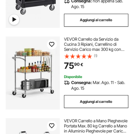
Consegna:
non appena Sab.
Ago. 15
Aggiungi al carrello
VEVOR Carrello da Servizio da
Cucina 3 Ripiani, Carrellino di
Servizio Carico max 300 kg con
Ruote Ripiani in Filo Metallico
(1)
Altezza Regolabile in Metallo,
75
90
€
Carrello Portaoggetti da Garage
Cucina
Disponibile
Consegna:
Mar. Ago. 11 - Sab.
Ago. 15
Aggiungi al carrello
VEVOR Carrello a Mano Pieghevole
Portata Max. 80 kg Carrello a Mano
in Alluminio Pieghevole per Carichi