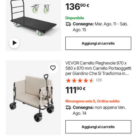
Maniglia, Pianale a Spinta Manuale
136
90
€
per Trasporto Merci Pacchi
Disponibile
Consegna:
Mar. Ago. 11 - Sab.
Ago. 15
Aggiungi al carrello
VEVOR Carrello Pieghevole 970 x
580 x 670 mm Carrello Portaoggetti
per Giardino Che Si Trasforma in
Panca, Capacità di Peso 249,48 kg
(31)
con Maniglia Regolabile per Spesa,
111
90
€
Campeggio, Giardinaggio
Rimangono solo 5, Ordina subito
Consegna:
non appena Ven.
Ago. 14
Aggiungi al carrello