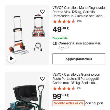
VEVOR Carrello a Mano Pieghevole
Portata Max. 125 kg, Carrello
Portacarichi in Alluminio per Carichi
Pesanti, Carrello Porta Carichi con
(16)
Maniglia Telescopica per Trasporto
49
90
€
Merci Oggetti da Magazzino
Disponibile
Consegna:
non appena Mer.
Ago. 12
Aggiungi al carrello
VEVOR Carrello da Giardino con
Ruote Portautensili Portaoggetti,
Carico max. 181 kg, Sedile da
Lavoro Girevole 360° Carrello per
(3)
Giardinaggio Maniglia Estensibile,
99
90
€
Tosaerba
Sconto extra di 2%
con coupon