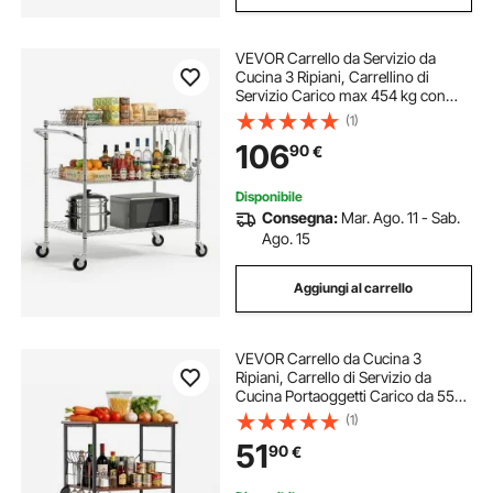
VEVOR Carrello da Servizio da
Cucina 3 Ripiani, Carrellino di
Servizio Carico max 454 kg con
Ruote Ripiani in Filo Metallico
(1)
Altezza Regolabile 1016 x 635 x
106
90
€
1040 mm, Carrello Portaoggetti
Cucina
Disponibile
Consegna:
Mar. Ago. 11 - Sab.
Ago. 15
Aggiungi al carrello
VEVOR Carrello da Cucina 3
Ripiani, Carrello di Servizio da
Cucina Portaoggetti Carico da 55
kg con Ruote 8 Ganci Ripiani in
(1)
Metallo, 602 x 402 x 902 mm,
51
90
€
Portaspezie Microonde Utensili
Portaoggetti