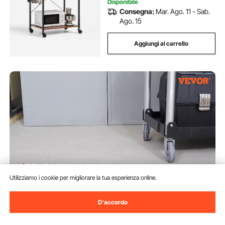
Disponibile
Consegna:
Mar. Ago. 11 - Sab.
Ago. 15
Aggiungi al carrello
Utilizziamo i cookie per migliorare la tua esperienza online.
VEVOR Carrello di Servizio
D'accordo
65x39x83cm Carrello a Mano
Multiuso 3 Ripiani Capacità
Totale 74,8kg, Carrello a Portata