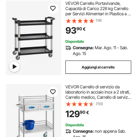
VEVOR Carrello Portavivande,
Capacità di Carico 226 kg Carrello
per Servizi Alimentari in Plastica a 3
Livelli da 790 x 490 mm con Ruote
(14)
Girevoli 360° per Magazzino,
93
90
€
Ufficio, Casa, Ristorante, Cucina
Disponibile
Consegna:
Mar. Ago. 11 - Sab.
Ago. 15
Aggiungi al carrello
VEVOR Carrello di servizio da
laboratorio in acciaio inox a 2 strati,
Carrello medico, Carrello di servizio
dentale con ruote bloccabili e
(113)
secchio, per laboratorio, ospedale,
129
90
€
uso dentale
Disponibile
Consegna:
non appena Sab.
Ago. 15