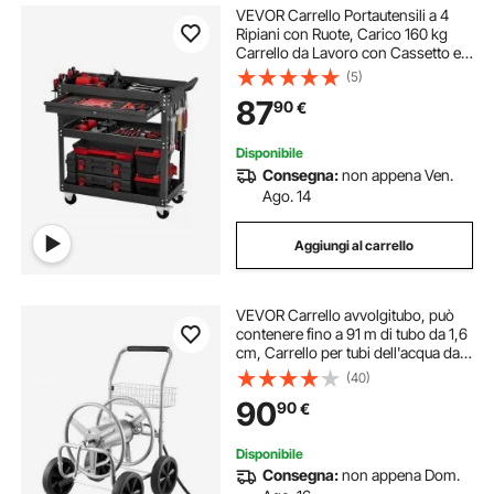
VEVOR Carrello Portautensili a 4
Ripiani con Ruote, Carico 160 kg
Carrello da Lavoro con Cassetto e
Pannello Forato, Organizzatore per
(5)
Utensili Meccanici con Sistema di
87
90
€
Bloccaggio per Garage, Nero
Disponibile
Consegna:
non appena Ven.
Ago. 14
Aggiungi al carrello
VEVOR Carrello avvolgitubo, può
contenere fino a 91 m di tubo da 1,6
cm, Carrello per tubi dell'acqua da
giardino Attrezzi mobili con 4 ruote,
(40)
Piantagione esterno in acciaio
90
90
€
verniciato a polvere
Disponibile
Consegna:
non appena Dom.