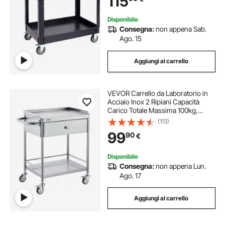
115
Giardino
Disponibile
Consegna:
non appena Sab.
Ago. 15
Aggiungi al carrello
VEVOR Carrello da Laboratorio in
Acciaio Inox 2 Ripiani Capacità
Carico Totale Massima 100kg,
Carrello Sanitario in Acciaio Inox
(113)
201 710 x 421 x 785 mm, Carrello
99
90
€
per Medicazione da Laboratorio 2
Piani
Disponibile
Consegna:
non appena Lun.
Ago. 17
Aggiungi al carrello