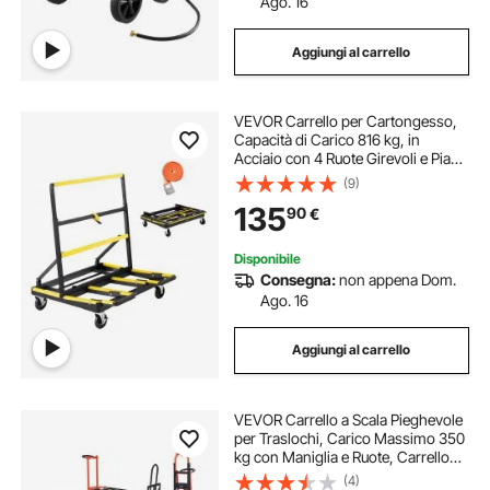
Ago. 16
Aggiungi al carrello
VEVOR Carrello per Cartongesso,
Capacità di Carico 816 kg, in
Acciaio con 4 Ruote Girevoli e Piano
Espandibile, Carrello per Pannelli
(9)
con Piattaforma Pieghevole con
135
90
€
Cinghia di Fissaggio
Disponibile
Consegna:
non appena Dom.
Ago. 16
Aggiungi al carrello
VEVOR Carrello a Scala Pieghevole
per Traslochi, Carico Massimo 350
kg con Maniglia e Ruote, Carrello
Multiuso per Salire le Scale per
(4)