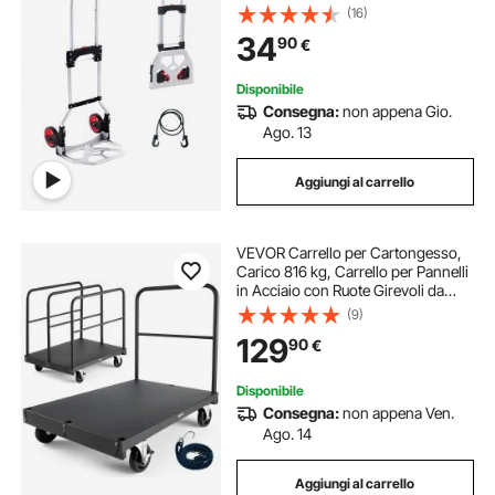
Pesanti con Ruote in Gomma
(16)
Maniglia Telescopica per Trasporto
34
90
€
Domestico Merci di Magazzino
80kg
Disponibile
Consegna:
non appena Gio.
Ago. 13
Aggiungi al carrello
VEVOR Carrello per Cartongesso,
Carico 816 kg, Carrello per Pannelli
in Acciaio con Ruote Girevoli da
12,5 mm, con Piattaforma da 91,4 x
(9)
61 cm e 4 Corrimano Laterali per
129
90
€
Fabbrica, Garage, Nero
Disponibile
Consegna:
non appena Ven.
Ago. 14
Aggiungi al carrello