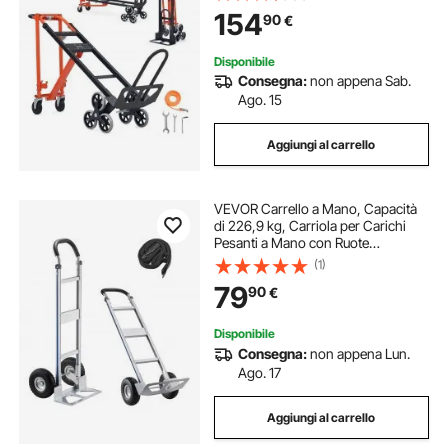
Trasporto e Trasloco, per Generi
154
90
€
Alimentari, Magazzino
Disponibile
Consegna:
non appena Sab.
Ago. 15
Aggiungi al carrello
VEVOR Carrello a Mano, Capacità
di 226,9 kg, Carriola per Carichi
Pesanti a Mano con Ruote
Antiscivolo e Maniglia, in Lega di
(1)
Alluminio con Cinghia di
79
90
€
Ancoraggio per Traslochi di Casa,
Magazzino
Disponibile
Consegna:
non appena Lun.
Ago. 17
Aggiungi al carrello