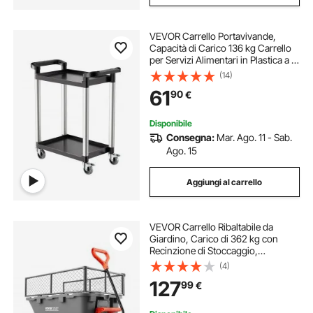
VEVOR Carrello Portavivande,
Capacità di Carico 136 kg Carrello
per Servizi Alimentari in Plastica a 2
Livelli da 620 x 410 mm con Ruote
(14)
Girevoli 360° per Magazzino,
61
90
€
Ufficio, Casa, Ristorante, Cucina
Disponibile
Consegna:
Mar. Ago. 11 - Sab.
Ago. 15
Aggiungi al carrello
VEVOR Carrello Ribaltabile da
Giardino, Carico di 362 kg con
Recinzione di Stoccaggio,
Meccanismo di Scarico Rapido,
(4)
Ruote Girevoli, Maniglia Girevole,
127
99
€
Carrello da Giardino per Piante,
Terreno