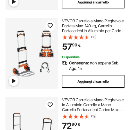
Aggiungi al carrello
VEVOR Carrello a Mano Pieghevole
Portata Max. 140 kg, Carrello
Portacarichi in Alluminio per Carichi
Pesanti, Carrello Porta Carichi con
(16)
Maniglia Telescopica per Trasporto
57
90
€
Merci Oggetti da Magazzino
Disponibile
Consegna:
non appena Sab.
Ago. 15
Aggiungi al carrello
VEVOR Carrello a Mano Pieghevole
in Alluminio Carrello a Mano
Carrello Portacarichi Carico Max.
136kg, Carrello a Mano Pieghevole
(19)
in Carrello con Piattaforma Ruote
72
90
€
per Trasporto di Merci da
Magazzino