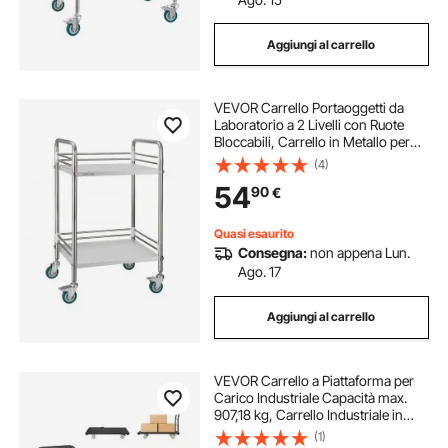
Aggiungi al carrello
VEVOR Carrello Portaoggetti da
Laboratorio a 2 Livelli con Ruote
Bloccabili, Carrello in Metallo per
Servizio Medico, Vassoio per
(4)
Clinica, Vassoio di Stoccaggio
54
90
€
Mobile per Impieghi Gravosi
Quasi esaurito
Consegna:
non appena Lun.
Ago. 17
Aggiungi al carrello
VEVOR Carrello a Piattaforma per
Carico Industriale Capacità max.
907,18 kg, Carrello Industriale in
Acciaio con Ruote Girevoli e
(1)