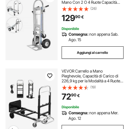
Mano Con 2 O 4 Ruote Capacità
250/350kg
(26)
129
90
€
Disponibile
Consegna:
non appena Sab.
Ago. 15
Aggiungi al carrello
VEVOR Carrello a Mano
Pieghevole, Capacità di Carico di
226,9 kg per la Modalità a 4 Ruote,
Carrello a Mano Convertibile con
(19)
Ruote e Maniglia Regolabile, per
72
90
€
Traslochi di Casa, Ufficio,
Magazzino
Disponibile
Consegna:
non appena Mer.
Ago. 12