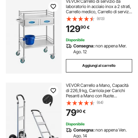
VEVOR Carrello di servizio da
laboratorio in acciaio inox a 2 strati,
Carrello medico, Carrello di servizio
dentale con ruote bloccabili e
(613)
secchio, per laboratorio, ospedale,
129
90
€
uso dentale
Disponibile
Consegna:
non appena Mer.
Ago. 12
Aggiungi al carrello
VEVOR Carrello a Mano, Capacità
di 226,9 kg, Carriola per Carichi
Pesanti a Mano con Ruote
Antiscivolo e Maniglia, in Lega di
(64)
Alluminio con Cinghia di
79
90
€
Ancoraggio per Traslochi di Casa,
Magazzino
Disponibile
Consegna:
non appena Ven.
Ago. 14