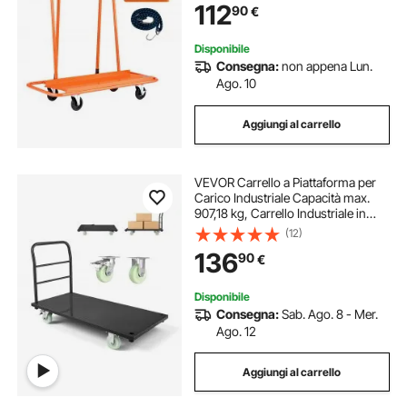
112
90
€
Compensato, Cartongesso, Vetro,
Arancione
Disponibile
Consegna:
non appena Lun.
Ago. 10
Aggiungi al carrello
VEVOR Carrello a Piattaforma per
Carico Industriale Capacità max.
907,18 kg, Carrello Industriale in
Acciaio con Ruote Girevoli e
(12)
Maniglia, Pianale a Spinta Manuale
136
90
€
per Trasporto Merci Pacchi
Disponibile
Consegna:
Sab. Ago. 8 - Mer.
Ago. 12
Aggiungi al carrello