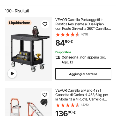
100+
Risultati
VEVOR Carrello Portaoggetti in
Liquidazione
Plastica Resistente a Due Ripiani
con Ruote Girevoli a 360° Carrello
di Servizio da 795 x 450 mm
(619)
Capacità di Carico di 250 kg Adatto
84
90
€
per Magazzino, Garage, Pulizia
Disponibile
Consegna:
non appena Gio.
Ago. 13
Aggiungi al carrello
VEVOR Carrello a Mano 4 in 1
Capacità di Carico di 453,6 kg per
la Modalità a 4 Ruote, Carrello a
Mano Convertibile con Maniglia e
(425)
Ruote Antiscivolo per Traslochi di
136
90
€
Casa, Ufficio, Magazzino