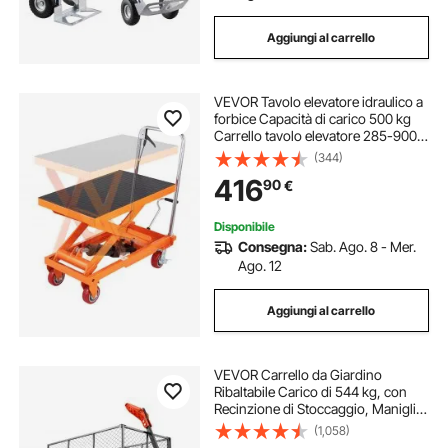
Aggiungi al carrello
VEVOR Tavolo elevatore idraulico a
forbice Capacità di carico 500 kg
Carrello tavolo elevatore 285-900
mm Campo di sollevamento Tavolo
(344)
elevatore officina 815 x 505 mm
416
90
€
Carrello elevatore a forbice
Disponibile
Consegna:
Sab. Ago. 8 - Mer.
Ago. 12
Aggiungi al carrello
VEVOR Carrello da Giardino
Ribaltabile Carico di 544 kg, con
Recinzione di Stoccaggio, Maniglia
Convertibile, Meccanismo di
(1,058)
Scarico Rapido, Ruote Girevoli,