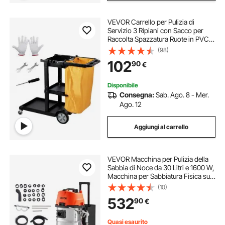
VEVOR Carrello per Pulizia di
Servizio 3 Ripiani con Sacco per
Raccolta Spazzatura Ruote in PVC
Capacità Carico Max. 90,7kg,
(98)
Carrello di Pulizia 3 Ripiani PP
102
90
€
Sacco Raccolta Hotel Aeroporto
Magazzino
Disponibile
Consegna:
Sab. Ago. 8 - Mer.
Ago. 12
Aggiungi al carrello
VEVOR Macchina per Pulizia della
Sabbia di Noce da 30 Litri e 1600 W,
Macchina per Sabbiatura Fisica su
Carrello per la Pulizia del Collettore
(10)
di Aspirazione, Sabbiatrici di Noce
532
90
€
con 23 Adattatori
Quasi esaurito