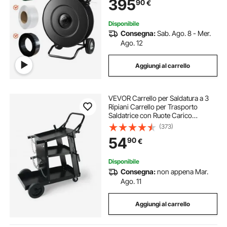
395
90
€
Freno a Tamburo, Vassoio Integrato
Disponibile
Consegna:
Sab. Ago. 8 - Mer.
Ago. 12
Aggiungi al carrello
VEVOR Carrello per Saldatura a 3
Ripiani Carrello per Trasporto
Saldatrice con Ruote Carico
Massimo 168-181 kg Carrello per
(373)
Attrezzatura di Saldatura MIG TIG
54
90
€
ARC MMA Taglierina al Plasma da
Officina
Disponibile
Consegna:
non appena Mar.
Ago. 11
Aggiungi al carrello