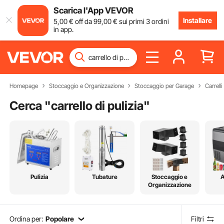
Scarica l'App VEVOR
Installare
5
,00
€
off da
99
,00
€
sui primi 3 ordini
in app.
Homepage
Stoccaggio e Organizzazione
Stoccaggio per Garage
Carrelli
Cerca "
carrello di pulizia
"
Pulizia
Tubature
Stoccaggio e
A
Organizzazione
Ordina per:
Popolare
Filtri