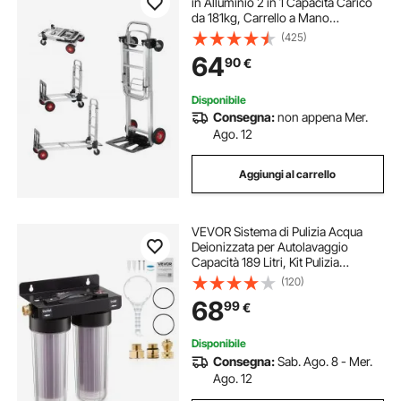
in Alluminio 2 in 1 Capacità Carico
da 181kg, Carrello a Mano
Pieghevole Salvaspazio Carrello
(425)
con Piattaforma Ruote in Gomma
64
90
€
per Trasporto di Merci da
Magazzino 181kg
Disponibile
Consegna:
non appena Mer.
Ago. 12
Aggiungi al carrello
VEVOR Sistema di Pulizia Acqua
Deionizzata per Autolavaggio
Capacità 189 Litri, Kit Pulizia
Autolavaggio Sistema Deionizzato
(120)
con Cartucce Filtranti da 0,5 L, Kit
68
99
€
Pulizia Auto Moto Vetri da Officina
Disponibile
Consegna:
Sab. Ago. 8 - Mer.
Ago. 12