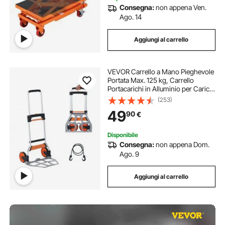
Consegna:
non appena Ven.
Ago. 14
Aggiungi al carrello
VEVOR Carrello a Mano Pieghevole
Portata Max. 125 kg, Carrello
Portacarichi in Alluminio per Carichi
Pesanti, Carrello Porta Carichi con
(253)
Maniglia Telescopica per Trasporto
49
90
€
Merci Oggetti da Magazzino
Disponibile
Consegna:
non appena Dom.
Ago. 9
Aggiungi al carrello