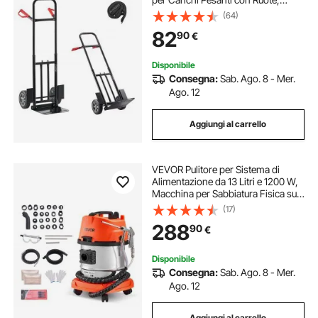
Maniglia Telescopica e Cinghia di
(64)
Ancoraggio per Traslochi di Casa,
82
90
€
Ufficio, Magazzino
Disponibile
Consegna:
Sab. Ago. 8 - Mer.
Ago. 12
Aggiungi al carrello
VEVOR Pulitore per Sistema di
Alimentazione da 13 Litri e 1200 W,
Macchina per Sabbiatura Fisica su
Carrello per la Pulizia del Collettore
(17)
di Aspirazione e delle Valvole, con
288
90
€
23 Adattatori
Disponibile
Consegna:
Sab. Ago. 8 - Mer.
Ago. 12
Aggiungi al carrello