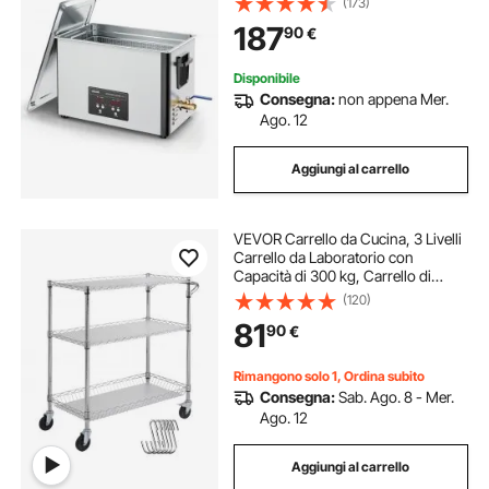
(173)
Acciaio Inossidabile da 480 W e 40
187
90
€
kHz per Parti, Carburatori
Disponibile
Consegna:
non appena Mer.
Ago. 12
Aggiungi al carrello
VEVOR Carrello da Cucina, 3 Livelli
Carrello da Laboratorio con
Capacità di 300 kg, Carrello di
Servizio Telaio Cromato, Carrello
(120)
Portaoggetti, Carrello di Trasporto
81
90
€
6 Ganci, per Uso Interno Esterno
Rimangono solo 1, Ordina subito
Consegna:
Sab. Ago. 8 - Mer.
Ago. 12
Aggiungi al carrello