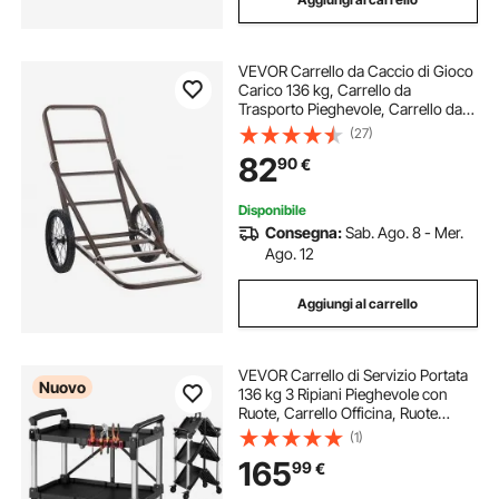
VEVOR Carrello da Caccio di Gioco
Carico 136 kg, Carrello da
Trasporto Pieghevole, Carrello da
Caccia con Grandi Ruote in Gomma
(27)
Maniglia ergonomica, per
82
90
€
Trasporto Bagagli Attrezzatura
Escursionismo
Disponibile
Consegna:
Sab. Ago. 8 - Mer.
Ago. 12
Aggiungi al carrello
VEVOR Carrello di Servizio Portata
Nuovo
136 kg 3 Ripiani Pieghevole con
Ruote, Carrello Officina, Ruote
Girevoli a 360° con freno, Maniglia
(1)
Bilaterale, Struttura Rinforzata con
165
99
€
Vassoio, per Magazzini