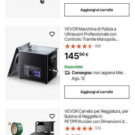
Aggiungi al carrello
VEVOR Macchina di Pulizia a
Ultrasuoni Professionale con
Controllo Tramite Manopola
Rotante, Capacita di 10 L con
(98)
Cestello e Sfera di Pulizia, Pulitore a
145
90
€
Ultrasuoni per Orologi, Rasoi,
Gioielli
Disponibile
Consegna:
non appena Mer.
Ago. 12
Aggiungi al carrello
VEVOR Carrello per Reggiatura, per
Bobine di Reggette in
PET/PP/Acciaio con Dimensioni del
Nucleo di 20,3/40,6 cm,
(25)
Distributore di Reggette Dotato di