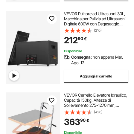
VEVOR Pulitore ad Ultrasuoni 30L,
Macchina per Pulizia ad Ultrasuoni
Digitale 600W con Degasaggio
Modalità Delicata, Pulitore ad
(210)
Ultrasuoni Industriale da 40kHz con
212
90
€
Timer e Riscaldatore per Gioielli
Disponibile
Consegna:
non appena Mer.
Ago. 12
Aggiungi al carrello
VEVOR Carrello Elevatore Idraulico,
Capacità 150kg, Altezza di
Sollevamento 275-1270 mm,
Piattaforma Elevatore Manuale a
(426)
Forbice Doppia con 4 Ruote
363
90
€
Cuscinetto Antiscivolo, Carrello
Idraulico a Forbice
Disponibile