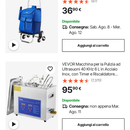
(97)
Carrello Pieghevole per Lavanderia,
36
90
€
Arrampicata Capacità 68 kg
Disponibile
Consegna:
Sab. Ago. 8 - Mer.
Ago. 12
Aggiungi al carrello
VEVOR Macchina per la Pulizia ad
Ultrasuoni 40 KHz 6 L in Acciaio
Inox, con Timer e Riscaldatore
Digitale, Pulizia dei Gioielli Occhiali
(7,370)
Strumenti Orologi, per Uso
95
90
€
Domestico Personale Commerciale
Disponibile
Consegna:
non appena Mar.
Ago. 11
Aggiungi al carrello