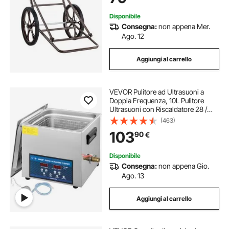
Escursionismo
Disponibile
Consegna:
non appena Mer.
Ago. 12
Aggiungi al carrello
VEVOR Pulitore ad Ultrasuoni a
Doppia Frequenza, 10L Pulitore
Ultrasuoni con Riscaldatore 28 /
40KHz, Macchina per la Pulizia in
(463)
Acciaio Inossidabile, per Parti di
103
90
€
Gioielli, Occhiali, Denture ecc.
Disponibile
Consegna:
non appena Gio.
Ago. 13
Aggiungi al carrello