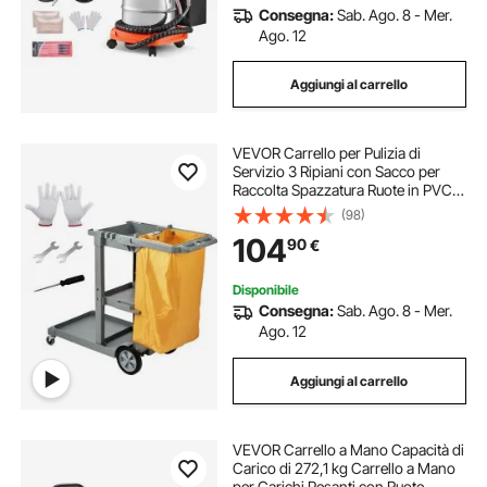
Consegna:
Sab. Ago. 8 - Mer.
Ago. 12
Aggiungi al carrello
VEVOR Carrello per Pulizia di
Servizio 3 Ripiani con Sacco per
Raccolta Spazzatura Ruote in PVC
Capacità Carico Max. 90,7kg,
(98)
Carrello di Pulizia 3 Ripiani PP
104
90
€
Sacco Raccolta Hotel Aeroporto
Magazzino
Disponibile
Consegna:
Sab. Ago. 8 - Mer.
Ago. 12
Aggiungi al carrello
VEVOR Carrello a Mano Capacità di
Carico di 272,1 kg Carrello a Mano
per Carichi Pesanti con Ruote,