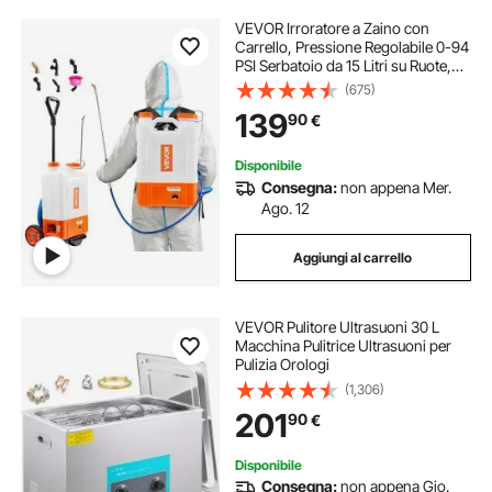
VEVOR Irroratore a Zaino con
Carrello, Pressione Regolabile 0-94
PSI Serbatoio da 15 Litri su Ruote,
con 6 Ugelli, 2 Lance, Coperchio a
(675)
Bocca Larga per Giardino, Diserbo,
139
90
€
Irrorazione, Pulizia
Disponibile
Consegna:
non appena Mer.
Ago. 12
Aggiungi al carrello
VEVOR Pulitore Ultrasuoni 30 L
Macchina Pulitrice Ultrasuoni per
Pulizia Orologi
(1,306)
201
90
€
Disponibile
Consegna:
non appena Gio.