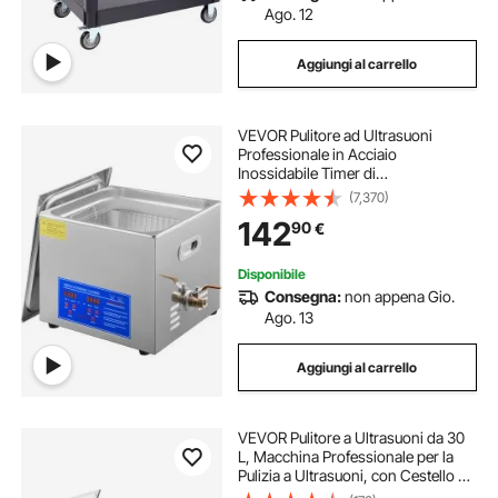
Ago. 12
Aggiungi al carrello
VEVOR Pulitore ad Ultrasuoni
Professionale in Acciaio
Inossidabile Timer di
Riscaldamento Digitale Pulizia di
(7,370)
Gioielli per Uso Domestico
142
90
€
Personale Commerciale 15L
Disponibile
Consegna:
non appena Gio.
Ago. 13
Aggiungi al carrello
VEVOR Pulitore a Ultrasuoni da 30
L, Macchina Professionale per la
Pulizia a Ultrasuoni, con Cestello di
Pulizia e Schermo Digitale, in