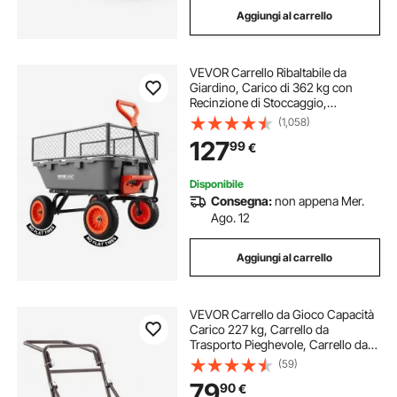
Aggiungi al carrello
argano carrello
VEVOR Carrello Ribaltabile da
Giardino, Carico di 362 kg con
Recinzione di Stoccaggio,
Meccanismo di Scarico Rapido,
(1,058)
Ruote Girevoli, Maniglia Girevole,
127
99
€
Carrello da Giardino per Piante,
Terreno
Disponibile
Consegna:
non appena Mer.
Ago. 12
Aggiungi al carrello
VEVOR Carrello da Gioco Capacità
Carico 227 kg, Carrello da
Trasporto Pieghevole, Carrello da
Caccia con 2 Grandi Ruote Maniglia
(59)
ergonomica, per Trasporto di
79
90
€
Bagagli Attrezzatura di