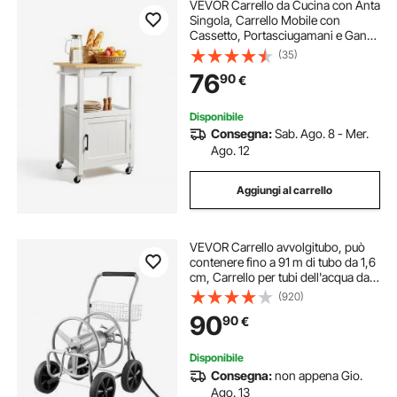
VEVOR Carrello da Cucina con Anta
Singola, Carrello Mobile con
Cassetto, Portasciugamani e Ganci,
Tavolo Portatile con Ruote, Piccole
(35)
Isole da Caffè, Supporto per Sala da
76
90
€
Pranzo, Bianco
Disponibile
Consegna:
Sab. Ago. 8 - Mer.
Ago. 12
Aggiungi al carrello
VEVOR Carrello avvolgitubo, può
contenere fino a 91 m di tubo da 1,6
cm, Carrello per tubi dell'acqua da
giardino Attrezzi mobili con 4 ruote,
(920)
Piantagione esterno in acciaio
90
90
€
verniciato a polvere
Disponibile
Consegna:
non appena Gio.
Ago. 13