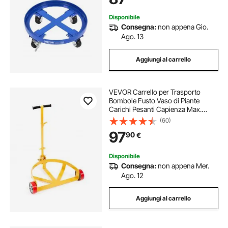
Disponibile
Consegna:
non appena Gio.
Ago. 13
Aggiungi al carrello
VEVOR Carrello per Trasporto
Bombole Fusto Vaso di Piante
Carichi Pesanti Capienza Max.
544kg con Maniglia per Fusto di
(60)
Capacità Max. 250 Litri, Carrello
97
90
€
con Ruote per Trasporto Fusto
Piante in Q235
Disponibile
Consegna:
non appena Mer.
Ago. 12
Aggiungi al carrello