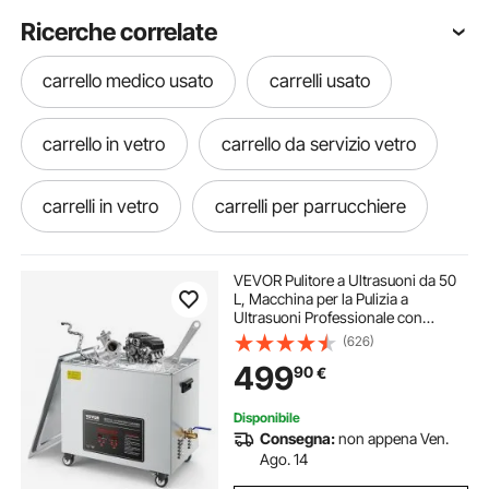
Ricerche correlate
carrello medico usato
carrelli usato
carrello in vetro
carrello da servizio vetro
carrelli in vetro
carrelli per parrucchiere
carrelli dolly
carrello metallo
VEVOR Pulitore a Ultrasuoni da 50
L, Macchina per la Pulizia a
Ultrasuoni Professionale con
carrello trucco
carrello trave
Cestello di Pulizia e Display Digitale,
(626)
in Acciaio Inox da 840 W e 40 kHz
499
90
€
con Ruote per Parti, Carburatori
carrello per barile
carrello pianale
Disponibile
Consegna:
non appena Ven.
carrelli da laboratorio
carrello spesa blu
Ago. 14