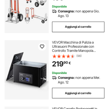
Disponibile
Consegna:
non appena Gio.
Ago. 13
Aggiungi al carrello
VEVOR Macchina di Pulizia a
Ultrasuoni Professionale con
Controllo Tramite Manopola
Rotante, Capacita di 30 L con
(98)
Cestello e Sfera di Pulizia, Pulitore a
219
90
€
Ultrasuoni per Orologi, Rasoi,
Gioielli
Disponibile
Consegna:
non appena Mer.
Ago. 12
Aggiungi al carrello
VEVOR Carrello Portaoggetti in