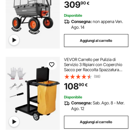
309
90
€
Carrello da Giardino per Piante e
Terra
Disponibile
Consegna:
non appena Ven.
Ago. 14
Aggiungi al carrello
VEVOR Carrello per Pulizia di
Servizio 3 Ripiani con Coperchio
Sacco per Raccolta Spazzatura
Ruote in PVC Capacità Carico Max.
(98)
90,7kg, Carrello di Pulizia 3 Ripiani
108
90
€
PP per Hotel Aeroporto Magazzino
Disponibile
Consegna:
Sab. Ago. 8 - Mer.
Ago. 12
Aggiungi al carrello