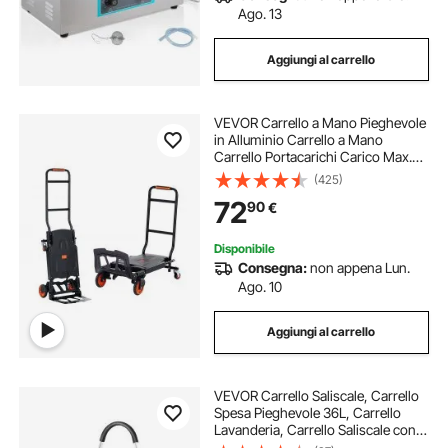
Ago. 13
Aggiungi al carrello
VEVOR Carrello a Mano Pieghevole
in Alluminio Carrello a Mano
Carrello Portacarichi Carico Max.
136kg, Carrello a Mano Pieghevole
(425)
in Carrello con Piattaforma Ruote
72
90
€
per Trasporto di Merci da
Magazzino
Disponibile
Consegna:
non appena Lun.
Ago. 10
Aggiungi al carrello
VEVOR Carrello Saliscale, Carrello
Spesa Pieghevole 36L, Carrello
Lavanderia, Carrello Saliscale con 6
Ruote e Borsa in Tessuto Oxford,