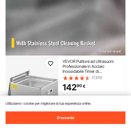
VEVOR Pulitore ad Ultrasuoni
Professionale in Acciaio
Inossidabile Timer di
Riscaldamento Digitale Pulizia di
(7,370)
Gioielli per Uso Domestico
142
90
€
Personale Commerciale 15L
Disponibile
Utilizziamo i cookie per migliorare la tua esperienza online.
Consegna:
non appena Gio.
Ago. 13
D'accordo
Aggiungi al carrello