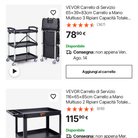
VEVOR Carrello di Servizio
65x39x83cm Carrello a Mano
Multiuso 3 Ripiani Capacità Totale
74,8kg, Carrello a Portata con Ruote
(367)
Girevoli 360° 2 Ruote con Freni,
78
90
€
Carrello Portaoggetti da Garage
Giardino
Disponibile
Consegna:
non appena Ven.
Ago. 14
Aggiungi al carrello
VEVOR Carrello di Servizio
116x65x85cm Carrello a Mano
Multiuso 2 Ripiani Capacità Totale
250kg, Carrello a Portata con Ruote
(619)
Girevoli 360° 2 Ruote con Freni,
115
90
€
Carrello Portaoggetti da Garage
Giardino
Disponibile
Consegna:
non appena Mer.