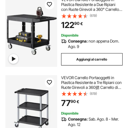
Plastica Resistente a Due Ripiani
con Ruote Girevoli a 360° Carrello
di Servizio da 940 x 645 mm
(619)
Capacità di Carico di 250 kg Adatto
122
90
€
per Magazzino, Garage, Pulizia
Disponibile
Consegna:
non appena Dom.
Ago. 9
Aggiungi al carrello
VEVOR Carrello Portaoggetti in
Plastica Resistente a Tre Ripiani con
Ruote Girevoli a 360掳 Carrello di
Servizio da 700 x 460 mm Capacit
(619)
脿 di Carico di 136 kg Adatto per
77
90
€
Magazzino, Garage, Pulizia
Disponibile
Consegna:
Sab. Ago. 8 - Mer.
Ago. 12