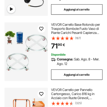
Aggiungi al carrello
VEVOR Carrello Base Rotondo per
Trasporto Bombole Fusto Vaso di
Piante Carichi Pesanti Capienza
Max. 454kg per Fusto di Capacità
(167)
Max. 250 Litri, Carrello Circolare 2
71
90
€
Pezzi per Trasporto Fusto Piante
Disponibile
Consegna:
Sab. Ago. 8 - Mer.
Ago. 12
Aggiungi al carrello
VEVOR Carrello per Pannello
Cartongesso, Carico 816 kg in
Acciaio con Ruote Girevoli,
Durevole e di Lunga durata, Carrello
(325)
con Cinghia di Fissaggio per