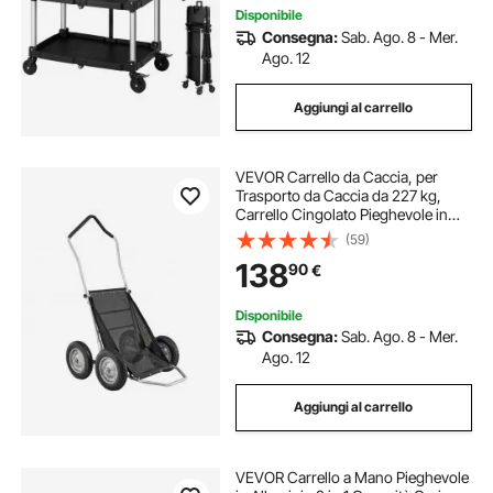
Disponibile
Consegna:
Sab. Ago. 8 - Mer.
Ago. 12
Aggiungi al carrello
VEVOR Carrello da Caccia, per
Trasporto da Caccia da 227 kg,
Carrello Cingolato Pieghevole in
Lega di Alluminio, per il Trasporto di
(59)
Cervi su Tutti i Terreni con
138
90
€
Pneumatici Ammortizzanti
Disponibile
Consegna:
Sab. Ago. 8 - Mer.
Ago. 12
Aggiungi al carrello
VEVOR Carrello a Mano Pieghevole