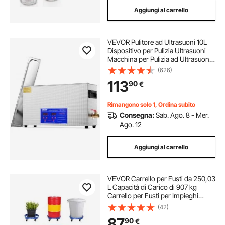
Aggiungi al carrello
VEVOR Pulitore ad Ultrasuoni 10L
Dispositivo per Pulizia Ultrasuoni
Macchina per Pulizia ad Ultrasuoni
da 300W con Timer Riscaldatore,
(626)
Pulitore Digitale da 40 kHz con
113
90
€
Cestello per Parti Gioielli
Rimangono solo 1, Ordina subito
Consegna:
Sab. Ago. 8 - Mer.
Ago. 12
Aggiungi al carrello
VEVOR Carrello per Fusti da 250,03
L Capacità di Carico di 907 kg
Carrello per Fusti per Impieghi
Gravosi con Rinforzi Trasversali e 4
(42)
Ruote Girevoli, per Movimentazione
87
90
€
di Fusti in Magazzino, Blu