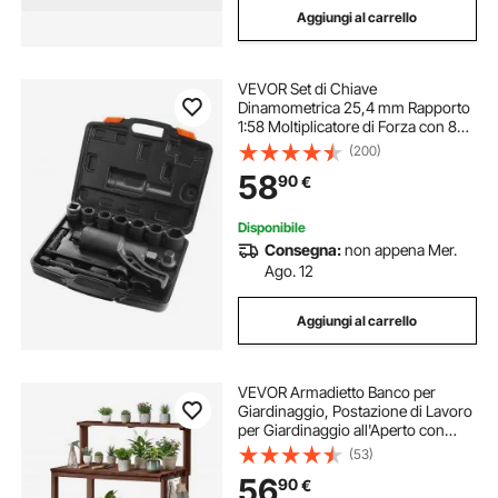
Aggiungi al carrello
VEVOR Set di Chiave
Dinamometrica 25,4 mm Rapporto
1:58 Moltiplicatore di Forza con 8
Bussole, Set Moltiplicatore di Forza
(200)
Svita Bulloni per la Rimozione dei
58
90
€
Dadi per Riparazione Auto Officina
Garage
Disponibile
Consegna:
non appena Mer.
Ago. 12
Aggiungi al carrello
VEVOR Armadietto Banco per
Giardinaggio, Postazione di Lavoro
per Giardinaggio all'Aperto con
Piano in Legno da 91 x 49.5 x 108.5
(53)
cm, con Ripiani Portaoggetti,
56
90
€
Gancio per Patio Esterno, Cortile,