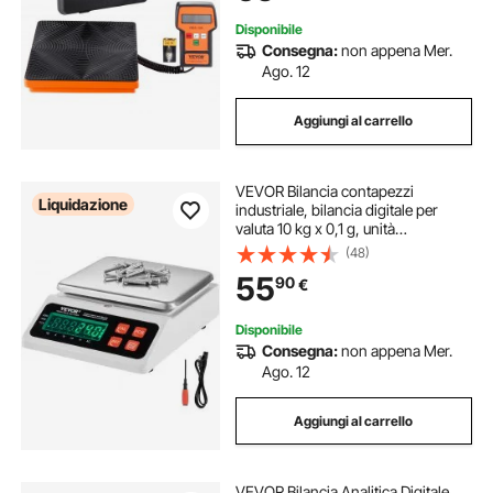
Disponibile
Consegna:
non appena Mer.
Ago. 12
Aggiungi al carrello
VEVOR Bilancia contapezzi
Liquidazione
industriale, bilancia digitale per
valuta 10 kg x 0,1 g, unità
g/kg/lb/oz/ct, bilancia elettronica
(48)
per conteggio inventario con
55
90
€
display LED uso commerciale
Disponibile
Consegna:
non appena Mer.
Ago. 12
Aggiungi al carrello
VEVOR Bilancia Analitica Digitale