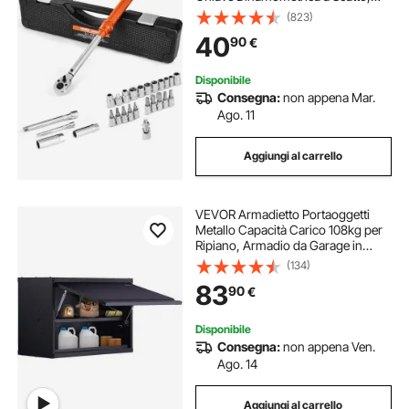
Bidirezionali, 72 Denti, Bussole,
(823)
Punte, Barra di Prolunga, Bussole
40
90
€
per Candele, Adattatore, Arancione
Disponibile
Consegna:
non appena Mar.
Ago. 11
Aggiungi al carrello
VEVOR Armadietto Portaoggetti
Metallo Capacità Carico 108kg per
Ripiano, Armadio da Garage in
Acciaio Verniciato a Polvere
(134)
Montaggio a Parete Ripiano
83
90
€
Regolabile, Porta a Pressione per
Chiudere/Aprire
Disponibile
Consegna:
non appena Ven.
Ago. 14
Aggiungi al carrello