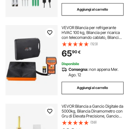
Aggiungi al carrello
VEVOR Bilancia per refrigerante
HVAC 100 kg, Bilancia per ricarica
con telecomando cablato, Bilancia
per recupero elettronico digitale ad
(123)
alta precisione 5g con custodia
65
90
€
Disponibile
Consegna:
non appena Mer.
Ago. 12
Aggiungi al carrello
VEVOR Bilancia a Gancio Digitale da
5000kg, Bilancia Dinamometro con
Gru di Elevata Precisione, Gancio
Elettronico Pesapersone Elettronica
(59)
Portatile con Display LCD