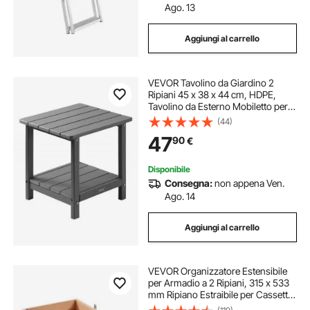
Ago. 13
Aggiungi al carrello
VEVOR Tavolino da Giardino 2
Ripiani 45 x 38 x 44 cm, HDPE,
Tavolino da Esterno Mobiletto per
Cortile per Bordo piscina, Spiaggia,
(44)
Veranda, Balcone, Interno, Grigio
47
90
€
Disponibile
Consegna:
non appena Ven.
Ago. 14
Aggiungi al carrello
VEVOR Organizzatore Estensibile
per Armadio a 2 Ripiani, 315 x 533
mm Ripiano Estraibile per Cassetto
con Meccanismo di Chiusura