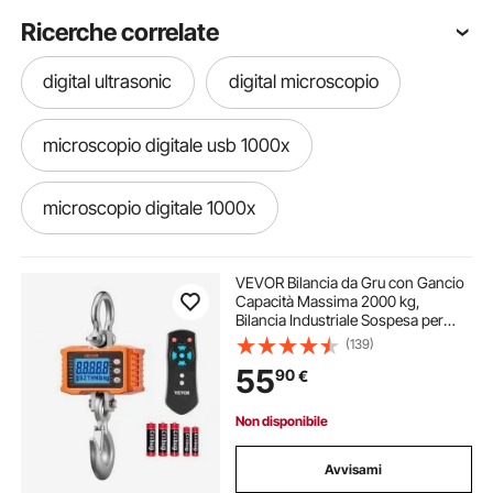
Ricerche correlate
digital ultrasonic
digital microscopio
microscopio digitale usb 1000x
microscopio digitale 1000x
microscopio biologico digitale
VEVOR Bilancia da Gru con Gancio
Capacità Massima 2000 kg,
Bilancia Industriale Sospesa per
microscopia digitale
Impieghi Gravosi con Cassa in
(139)
Alluminio Pressofuso e Display
55
90
€
LCD, Divisione 500 g e Interruttore a
3 Unità
microscopio digitale usb
microscopi digitali
Non disponibile
righello digitale
Avvisami