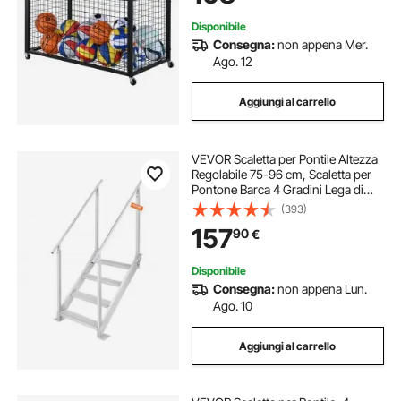
Disponibile
Consegna:
non appena Mer.
Ago. 12
Aggiungi al carrello
VEVOR Scaletta per Pontile Altezza
Regolabile 75-96 cm, Scaletta per
Pontone Barca 4 Gradini Lega di
Alluminio Portata Circa 226 kg con
(393)
Corrimano Scaletta Antiscivolo
157
90
€
Scala per Imbarco Barca Piscina
Disponibile
Consegna:
non appena Lun.
Ago. 10
Aggiungi al carrello