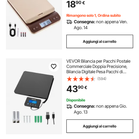
18
90
€
Uso Domestico e in Ufficio
Rimangono solo 1, Ordina subito
Consegna:
non appena Ven.
Ago. 14
Aggiungi al carrello
VEVOR Bilancia per Pacchi Postale
Commerciale Doppia Precisione,
Bilancia Digitale Pesa Pacchi di
Spedizione da 200 kg, Adatta per
(594)
Pacchi, Affrancature, Bagagli,
43
90
€
Batteria e Cavo di Ricarica
Disponibile
Consegna:
non appena Gio.
Ago. 13
Aggiungi al carrello