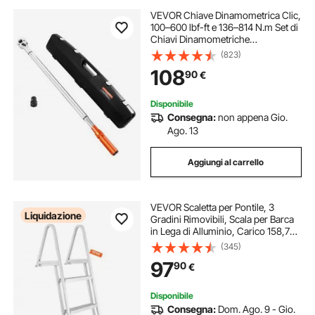
VEVOR Chiave Dinamometrica Clic,
100–600 lbf-ft e 136–814 N.m Set di
Chiavi Dinamometriche
Bidirezionali con Scale a Doppia
(823)
Gamma, 48 Denti, Acciaio Legato,
108
90
€
per Riparazione di Automobili
Disponibile
Consegna:
non appena Gio.
Ago. 13
Aggiungi al carrello
VEVOR Scaletta per Pontile, 3
Liquidazione
Gradini Rimovibili, Scala per Barca
in Lega di Alluminio, Carico 158,7
kg con Gradino Antiscivolo, Facile
(345)
da Installare per Barca, Lago,
97
90
€
Piscina, Imbarco Marittimo
Disponibile
Consegna:
Dom. Ago. 9 - Gio.