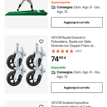
Quasi esaurito
Consegna:
Dom. Ago. 9 - Gio.
Ago. 13
Aggiungi al carrello
VEVOR Ruote Girevoli in
Poliuretano, Ruote con Stelo
Girevole con Doppio Freno di
Bloccaggio, Piedini Regolabili,
(485)
Capacità di Carico di 1100 Libbre
74
90
€
per Ruota, Confezione da 4, 8
Pollici
Disponibile
Consegna:
Dom. Ago. 9 - Gio.
Ago. 13
Aggiungi al carrello
VEVOR Scatola Espositiva
Trasparente Vetrina di Carte