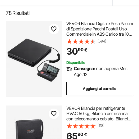
78
Risultati
VEVOR Bilancia Digitale Pesa Pacchi
di Spedizione Pacchi Postali Uso
Commerciale in ABS Carico tra 10g-
50kg per Corriere Fattoria, Bilancia
(594)
per Pacchi 250 x 250 x 43 mm
30
90
€
Schermo LCD Funzione Tara Hold
Disponibile
Consegna:
non appena Mer.
Ago. 12
Aggiungi al carrello
VEVOR Bilancia per refrigerante
HVAC 50 kg, Bilancia per ricarica
con telecomando cablato, Bilancia
per recupero elettronico digitale ad
(118)
alta precisione da 2 g con custodia
65
90
€