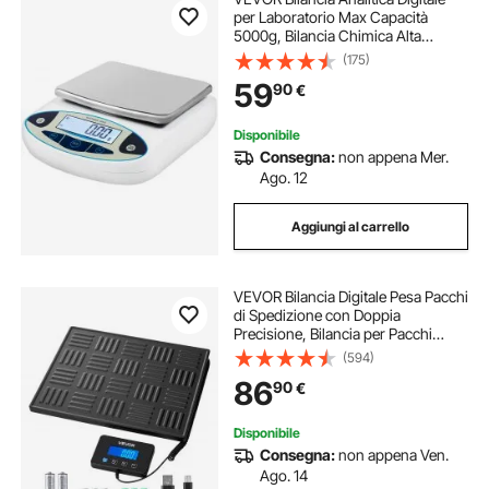
per Laboratorio Max Capacità
5000g, Bilancia Chimica Alta
Precisione 0.01g, Bilancia Tecnica
(175)
applicata a Laboratori, Università,
59
90
€
Aziende, Industrie, Gioiellieri ecc
Disponibile
Consegna:
non appena Mer.
Ago. 12
Aggiungi al carrello
VEVOR Bilancia Digitale Pesa Pacchi
di Spedizione con Doppia
Precisione, Bilancia per Pacchi
Postale Commerciale da 300 kg,
(594)
Batteria e Cavo di Ricarica, Adatta
86
90
€
per Affrancature, Bagagli
Disponibile
Consegna:
non appena Ven.
Ago. 14