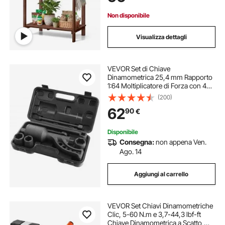
Marrone
Non disponibile
Visualizza dettagli
VEVOR Set di Chiave
Dinamometrica 25,4 mm Rapporto
1:64 Moltiplicatore di Forza con 4
Bussole, Set Moltiplicatore di Forza
(200)
Svita Bulloni per la Rimozione dei
62
90
€
Dadi per Riparazione Auto Officina
Garage
Disponibile
Consegna:
non appena Ven.
Ago. 14
Aggiungi al carrello
VEVOR Set Chiavi Dinamometriche
Clic, 5-60 N.m e 3,7-44,3 lbf-ft
Chiave Dinamometrica a Scatto,