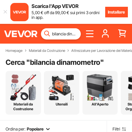
Scarica l'App VEVOR
Installare
5
,00
€
off da
99
,00
€
sui primi 3 ordini
in app.
Homepage
Materiali da Costruzione
Attrezzature per Lavorazione dei Materia
Cerca "
bilancia dinamometro
"
Materiali da
Utensili
All'Aperto
St
Costruzione
Org
Ordina per:
Popolare
Filtri