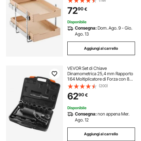
(119)
Ammortizzata, Organizzatore per
72
90
€
Armadietto Base Regolabile per
Cucina
Disponibile
Consegna:
Dom. Ago. 9 - Gio.
Ago. 13
Aggiungi al carrello
VEVOR Set di Chiave
Dinamometrica 25,4 mm Rapporto
1:64 Moltiplicatore di Forza con 8
Bussole, Set Moltiplicatore di Forza
(200)
Svita Bulloni per la Rimozione dei
62
90
€
Dadi per Riparazione Auto Officina
Garage
Disponibile
Consegna:
non appena Mer.
Ago. 12
Aggiungi al carrello