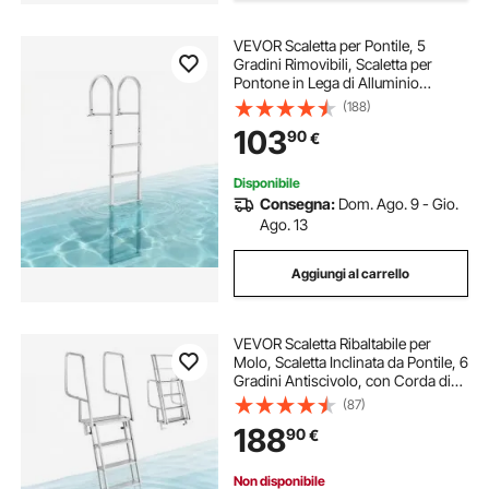
VEVOR Scaletta per Pontile, 5
Gradini Rimovibili, Scaletta per
Pontone in Lega di Alluminio
Portata 500 libbre 226 kg, Scaletta
(188)
Antiscivolo Gradino 78 mm Scala
103
90
€
per Imbarco Barca, Lago, Piscina,
Stagno
Disponibile
Consegna:
Dom. Ago. 9 - Gio.
Ago. 13
Aggiungi al carrello
VEVOR Scaletta Ribaltabile per
Molo, Scaletta Inclinata da Pontile, 6
Gradini Antiscivolo, con Corda di
Sollevamento, Portata Massima 159
(87)
kg, Struttura in Lega di Alluminio,
188
90
€
per Laghi e Imbarcazioni
Non disponibile