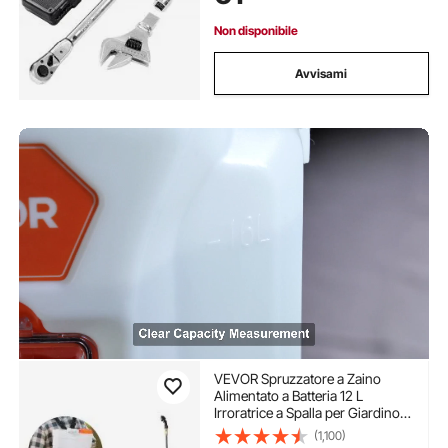
Cricchetto
Non disponibile
Avvisami
VEVOR Spruzzatore a Zaino
Alimentato a Batteria 12 L
Irroratrice a Spalla per Giardino,
2 Lance Retrattili e 5 Ugelli,
(1,100)
Autonomia di 2 Ore, Spruzzatori