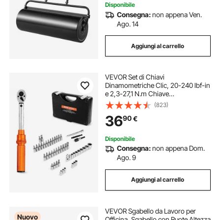
Disponibile
Consegna:
non appena Ven.
Ago. 14
Aggiungi al carrello
VEVOR Set di Chiavi
Dinamometriche Clic, 20-240 lbf-in
e 2,3-27,1 N.m Chiave
Dinamometrica a Scatto,
(823)
Bidirezionali e Bilance a Doppia
36
90
€
Portata, 72 Denti, con Adattatori,
Barra di Prolunga, Arancione
Disponibile
Consegna:
non appena Dom.
Ago. 9
Aggiungi al carrello
VEVOR Sgabello da Lavoro per
Nuovo
Officina, Sgabello con Ruote Altezza