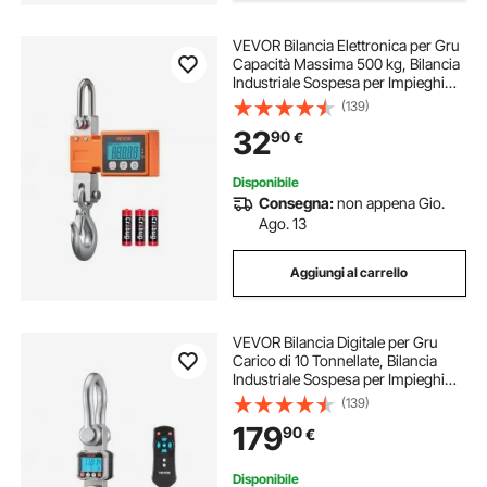
microscopio digitale microscopi
VEVOR Bilancia Elettronica per Gru
Capacità Massima 500 kg, Bilancia
Industriale Sospesa per Impieghi
microscopio biologico digital
Gravosi con Cassa in Alluminio
(139)
Pressofuso e Display LCD, Divisione
32
90
€
100 g e Interruttore a 3 Unità
microscopio digitale
oscilloscopio digitali
Disponibile
Consegna:
non appena Gio.
microscopi digitali usb
Ago. 13
Aggiungi al carrello
cassaforte impronte digitali
VEVOR Bilancia Digitale per Gru
Carico di 10 Tonnellate, Bilancia
Industriale Sospesa per Impieghi
Gravosi con Cassa in Alluminio
(139)
Pressofuso e Display LCD, Divisione
179
90
€
da 2 kg e Interruttore a 3 Unità
Disponibile