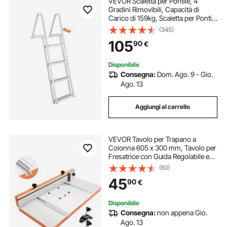
VEVOR Scaletta per Pontile, 4
Gradini Rimovibili, Capacità di
Carico di 159kg, Scaletta per Pontile
con Gradino Largo 10,16cm,
(345)
Scaletta Antiscivolo per
105
90
€
Nave/Piscina/Imbarco Marittimo
Disponibile
Consegna:
Dom. Ago. 9 - Gio.
Ago. 13
Aggiungi al carrello
VEVOR Tavolo per Trapano a
Colonna 605 x 300 mm, Tavolo per
Fresatrice con Guida Regolabile e
Blocco di Arresto, Scanalature a T
(60)
Altamente Compatibili, Piano del
45
90
€
Tavolo in MDF, Bilancia Integrata
Disponibile
Consegna:
non appena Gio.
Ago. 13