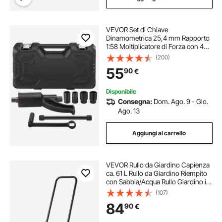
VEVOR Set di Chiave
Dinamometrica 25,4 mm Rapporto
1:58 Moltiplicatore di Forza con 4
Bussole, Set Moltiplicatore Svita
(200)
Bulloni 4800 Nm per la Rimozione
55
90
€
dei Dadi per Riparazione Auto
Officina Garage
Disponibile
Consegna:
Dom. Ago. 9 - Gio.
Ago. 13
Aggiungi al carrello
VEVOR Rullo da Giardino Capienza
ca. 61 L Rullo da Giardino Riempito
con Sabbia/Acqua Rullo Giardino in
Acciaio, Rullo con Maniglia
(107)
Ergonomica a Forma di U, Rullo da
84
90
€
Livellare Prato da Giardino Parco