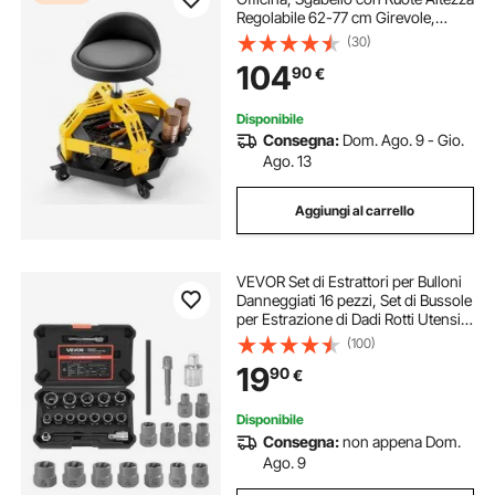
Regolabile 62-77 cm Girevole,
Vassoio Porta Attrezzi Sedile con
(30)
Schienale, Sedia da Lavoro
104
90
€
Meccanico Porta Utensili con
Ruote, Giallo
Disponibile
Consegna:
Dom. Ago. 9 - Gio.
Ago. 13
Aggiungi al carrello
VEVOR Set di Estrattori per Bulloni
Danneggiati 16 pezzi, Set di Bussole
per Estrazione di Dadi Rotti Utensili
per Rimozione Bulloni Danneggiati
(100)
per Uso con Chiave Dinamometrica
19
90
€
Trapano Elettrico
Disponibile
Consegna:
non appena Dom.
Ago. 9