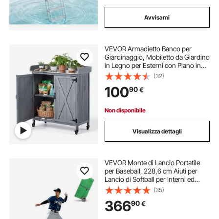
Avvisami
VEVOR Armadietto Banco per
Giardinaggio, Mobiletto da Giardino
in Legno per Esterni con Piano in
Ferro Zincato da 91,5 x 40,5 cm,
(32)
con Ampio Spazio di Archiviazione,
100
90
€
4 Ruote per Patio, Cortile, Grigio
Non disponibile
Visualizza dettagli
VEVOR Monte di Lancio Portatile
per Baseball, 228,6 cm Aiuti per
Lancio di Softball per Interni ed
Esterni con Erba Sintetica Anti-
(35)
Scolorimento, Gomma per Lancio,
366
90
€
Maniglie per Trasporto, Verde