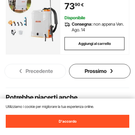
73
90
€
Portatili per Diserbanti, Bianco e
Arancione
Disponibile
Consegna:
non appena Ven.
Ago. 14
Aggiungi al carrello
Precedente
Prossimo
Potrebbe piacerti anche
Utilizziamo i cookie per migliorare la tua esperienza online.
D'accordo