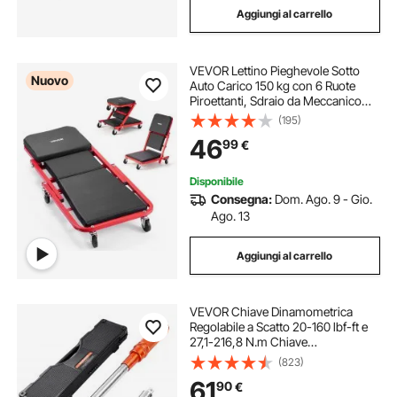
Aggiungi al carrello
VEVOR Lettino Pieghevole Sotto
Nuovo
Auto Carico 150 kg con 6 Ruote
Piroettanti, Sdraio da Meccanico
Pieghevole 920 mm Poggiatesta
(195)
Sotto Veicoli Riparazioni Auto da
46
99
€
Officina Garage, Acciaio al
Carbonio
Disponibile
Consegna:
Dom. Ago. 9 - Gio.
Ago. 13
Aggiungi al carrello
VEVOR Chiave Dinamometrica
Regolabile a Scatto 20-160 lbf-ft e
27,1-216,8 N.m Chiave
Dinamometrica ad Alta Precisione,
(823)
Bidirezionale, 72 Denti, Adattatore,
61
90
€
Ganascia Intercambiabile, Testa a