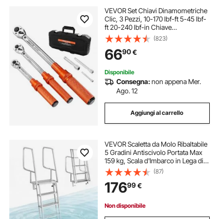
VEVOR Set Chiavi Dinamometriche
Clic, 3 Pezzi, 10-170 lbf-ft 5-45 lbf-
ft 20-240 lbf-in Chiave
Dinamometrica a Scatto,
(823)
Bidirezionali e Bilance a Doppia
66
90
€
Portata, 72 Denti, per Riparazione
Biciclette
Disponibile
Consegna:
non appena Mer.
Ago. 12
Aggiungi al carrello
VEVOR Scaletta da Molo Ribaltabile
5 Gradini Antiscivolo Portata Max
159 kg, Scala d'Imbarco in Lega di
Alluminio ad Alta Resistenza,
(87)
Gradini Larghi, Corda di
176
99
€
Sollevamento, per Pontili, Laghi e
Barche
Non disponibile