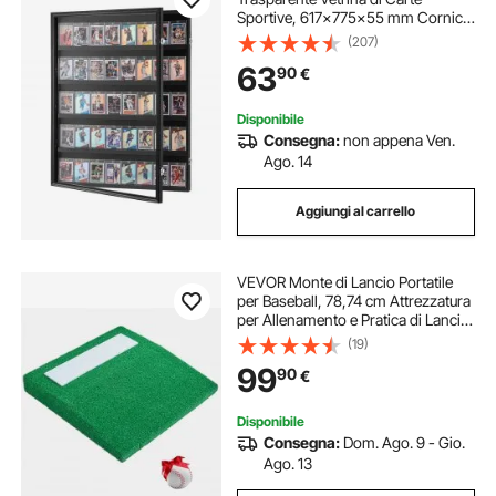
Sportive, 617x775x55 mm Cornice
di Carte Collezionabili Calcio Basket
(207)
Hockey, Protezione UV PC Vetro,
63
90
€
Armadietto Muro Serratura, 35
Graduate
Disponibile
Consegna:
non appena Ven.
Ago. 14
Aggiungi al carrello
VEVOR Monte di Lancio Portatile
per Baseball, 78,74 cm Attrezzatura
per Allenamento e Pratica di Lancio
per Interni Esterni, Erba Sintetica
(19)
Anti-Scolorimento, Gomma per
99
90
€
Lancio, Maniglia per Trasporto
Disponibile
Consegna:
Dom. Ago. 9 - Gio.
Ago. 13