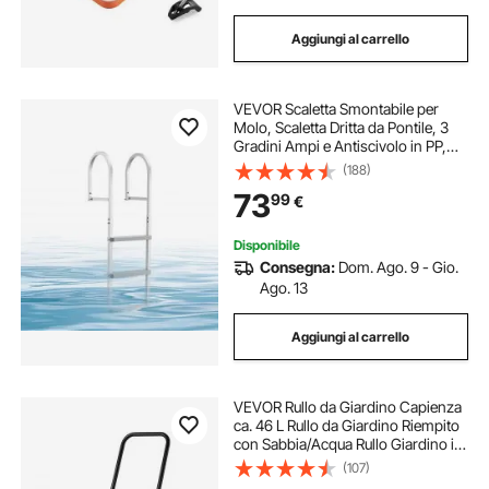
Aggiungi al carrello
VEVOR Scaletta Smontabile per
Molo, Scaletta Dritta da Pontile, 3
Gradini Ampi e Antiscivolo in PP,
Portata Massima 227 kg, Struttura
(188)
in Lega di Alluminio, Montaggio
73
99
€
Semplice, per Laghi e Imbarcazioni
Disponibile
Consegna:
Dom. Ago. 9 - Gio.
Ago. 13
Aggiungi al carrello
VEVOR Rullo da Giardino Capienza
ca. 46 L Rullo da Giardino Riempito
con Sabbia/Acqua Rullo Giardino in
Acciaio, Rullo con Maniglia
(107)
Ergonomica a Forma di U, Rullo da