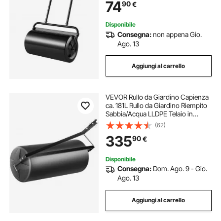
74
90
€
Livellare Prato da Giardino Parco
Disponibile
Consegna:
non appena Gio.
Ago. 13
Aggiungi al carrello
VEVOR Rullo da Giardino Capienza
ca. 181L Rullo da Giardino Riempito
Sabbia/Acqua LLDPE Telaio in
Acciaio, Rullo da Giardino per Prato
(62)
Facile da Girare per Traino Trattore,
335
90
€
Rullo da Livellare Prato
Disponibile
Consegna:
Dom. Ago. 9 - Gio.
Ago. 13
Aggiungi al carrello