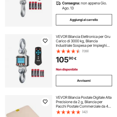
Consegna:
non appena Gio.
Ago. 13
Aggiungi al carrello
VEVOR Bilancia Elettronica per Gru
Carico di 3000 kg, Bilancia
Industriale Sospesa per Impieghi
Gravosi con Cassa in Alluminio
(139)
Pressofuso e Display LCD, Divisione
105
90
€
500 g e Interruttore a 3 Unità
Non disponibile
Avvisami
VEVOR Bilancia Postale Digitale Alta
Precisione da 2 g, Bilancia per
Pacchi Postale Commerciale da 40
kg, Design con Supporto Ribaltabile
(42)
e Facile Calibrazione, Adatta per