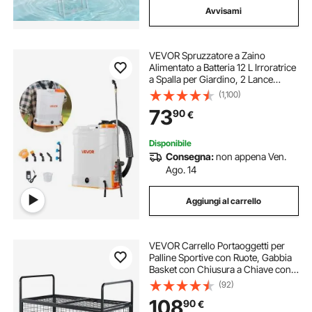
Avvisami
VEVOR Spruzzatore a Zaino
Alimentato a Batteria 12 L Irroratrice
a Spalla per Giardino, 2 Lance
Retrattili e 5 Ugelli, Autonomia di 2
(1,100)
Ore, Spruzzatori Portatili per
73
90
€
Diserbanti, Bianco e Arancione
Disponibile
Consegna:
non appena Ven.
Ago. 14
Aggiungi al carrello
VEVOR Carrello Portaoggetti per
Palline Sportive con Ruote, Gabbia
Basket con Chiusura a Chiave con
Doppi Coperchi, Organizzatore
(92)
Porta Attrezzi Sportivi Interni ed
108
90
€
Esterni, Rastrelliera in Acciaio