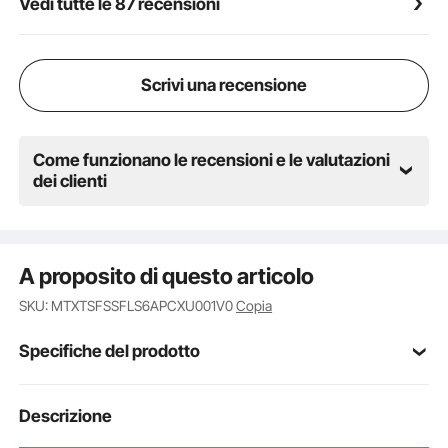
Vedi tutte le 87 recensioni
Contribuisce a ridurre l'accumulo di alghe e depositi
minerali dovuti all'immersione prolungata,
semplificando la pulizia e la manutenzione
Scrivi una recensione
Come funzionano le recensioni e le valutazioni
dei clienti
A proposito di questo articolo
SKU: MTXTSFSSFLS6APCXU001V0
Copia
Specifiche del prodotto
Codice modello
Descrizione
HXXTSF-XP-6
articolo