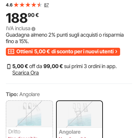
Sollevamento, Portata Massima 159 kg, Struttura in Lega
87
4.6
di Alluminio, per Laghi e Imbarcazioni
188
90
€
IVA inclusa
Guadagna almeno
2%
punti sugli acquisti o risparmia
fino a
15%
.
Ottieni
5,00
€
di sconto per i nuovi utenti
5
,00
€
off da
99
,00
€
sui primi 3 ordini in app.
Scarica Ora
Tipo:
Angolare
Dritto
Angolare