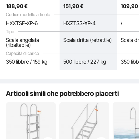
Alluminio, per Laghi e
Galleggiante Auto-
Allumini
188
,90
€
151
,90
€
109
,90
Imbarcazioni
Sollevante
Ponton
Elevata capacità carico
Codice modello articolo
HXXTSF-XP-6
HXZTSS-XP-4
/
Gradini antiscivolo
Tipo
Scala angolata
Scala dritta (retrattile)
Scala dri
(ribaltabile)
Capacità di carico
350 libbre / 159 kg
500 libbre / 227 kg
350 libb
Articoli simili che potrebbero piacerti