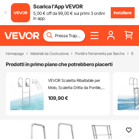
Scarica l'App VEVOR
Installare
5
,00
€
off da
99
,00
€
sui primi 3 ordini
in app.
Homepage
Materiali da Costruzione
Pontili e Ferramenta per Barche
Bila
Prodotti in primo piano che potrebbero piacerti
VEVOR Scaletta Ribaltabile per
Molo, Scaletta Dritta da Pontile, 4
Gradini Larghi Antiscivolo, con
109
,90
€
Corda di Sollevamento, Portata
Massima 159 kg, Struttura in
Lega di Alluminio, per Barche a
Pontone