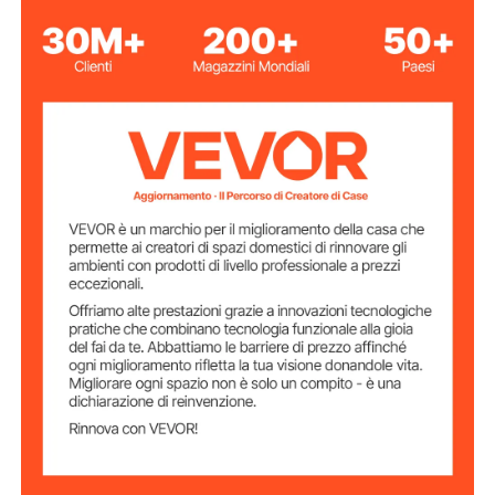
Scala angolata (ribaltabile)
Tipo
350 libbre / 159 kg
Capacità di carico
Lega di alluminio
Materiale