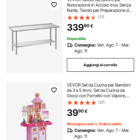
Ristorazione in Acciaio Inox Senza
Ruote, Tavolo per Preparazione da
Cucina 1829 x 610 x 894 mm
(77)
Alzatina, Banco Cucina Ripiano
339
90
€
Sotto Portaoggetti 218 kg,
Ristorante, Hotel
Disponibile
Consegna:
Ven. Ago. 7 - Mar.
Ago. 11
Aggiungi al carrello
VEVOR Set da Cucina per Bambini
da 3 a 5 Anni, Set da Cucina da
Gioco con Fornello con Vapore,
Suoni e Luci, con Accessori da
(37)
Cucina da 48 Pezzi per Bambini
39
90
€
Piccoli, Bambini in Età Prescolare,
Rosa
Rimangono solo 1, Ordina subito
Consegna:
Ven. Ago. 7 - Mar.
Ago. 11