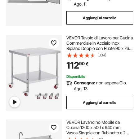
Ago. 11
Aggiungi al carrello
VEVOR Tavolo di Lavoro per Cucina
Commerciale in Acciaio Inox
Ripiano Doppio con Ruote 90 x 76 x
82 cm, Piano di Lavoro per Cucina
(334)
Uso Commerciale in Acciaio Inox
112
90
€
Capacità Carico Totale160kg 2 Piani
Disponibile
Consegna:
non appena Gio.
Ago. 13
Aggiungi al carrello
VEVOR Lavandino Mobile da
Cucina 1200 x 500 x 940 mm,
Vasca Singola con Rubinetto e 2
Vani Portaoggetti, Lavello da Cucina