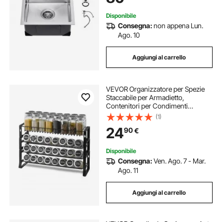
Bar
Disponibile
Consegna:
non appena Lun.
Ago. 10
Aggiungi al carrello
VEVOR Organizzatore per Spezie
Staccabile per Armadietto,
Contenitori per Condimenti
Impilabile a 4 Cravatte, Porta Spezie
(1)
per Dispensa da Cucina da Banco o
24
90
€
da Parete, 401x116x271 mm
Disponibile
Consegna:
Ven. Ago. 7 - Mar.
Ago. 11
Aggiungi al carrello