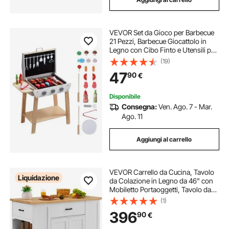
VEVOR Set da Gioco per Barbecue
21 Pezzi, Barbecue Giocattolo in
Legno con Cibo Finto e Utensili per
Grigliare, Accessorio da Cucina in
(19)
Legno per Cibo Finto, Giocattolo da
47
90
€
Cucina per Bambini, Regalo
Disponibile
Consegna:
Ven. Ago. 7 - Mar.
Ago. 11
Aggiungi al carrello
VEVOR Carrello da Cucina, Tavolo
Liquidazione
da Colazione in Legno da 46" con
Mobiletto Portaoggetti, Tavolo da
Cucina Stile Fattoria con Ripiano
(1)
Regolabile, Cassetto, per Sala da
396
90
€
Pranzo, Soggiorno, Bianco