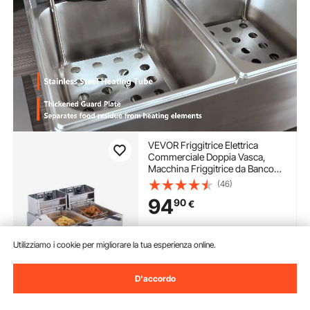
VEVOR Friggitrice Elettrica
Commerciale Doppia Vasca,
Macchina Friggitrice da Banco
Capacità da 12 Litri con Doppio
(46)
Cestello Rimovibile, Friggitrice
94
90
€
Doppia in Acciaio Inox 5000 W
da Cucina Hotel
Disponibile
Utilizziamo i cookie per migliorare la tua esperienza online.
Consegna:
non appena Lun.
Ago. 10
D'accordo
Aggiungi al carrello