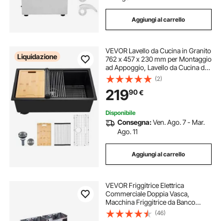
Aggiungi al carrello
VEVOR Lavello da Cucina in Granito
Liquidazione
762 x 457 x 230 mm per Montaggio
ad Appoggio, Lavello da Cucina da
Incasso in Stile Rurale con
(2)
Accessori, per Camper, Cucine di
219
90
€
Preparazione, Bar, Nero
Disponibile
Consegna:
Ven. Ago. 7 - Mar.
Ago. 11
Aggiungi al carrello
VEVOR Friggitrice Elettrica
Commerciale Doppia Vasca,
Macchina Friggitrice da Banco
Capacità da 12 Litri con Doppio
(46)
Cestello Rimovibile, Friggitrice