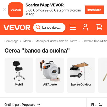
Scarica l'App VEVOR
Installare
5
,00
€
off da
99
,00
€
sui primi 3 ordini
in app.
Homepage
Mobili
Mobili per Cucina e Sala da Pranzo
Carrelli e Tavoli di S
Cerca "
banco da cucina
"
Mobili
All'Aperto
Sport e Outdoor
Ordina per:
Popolare
Filtri