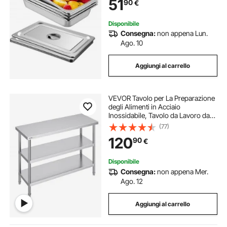
51
90
€
Teglia da Forno per Bar, Ristorante e
Hotel
Disponibile
Consegna:
non appena Lun.
Ago. 10
Aggiungi al carrello
VEVOR Tavolo per La Preparazione
degli Alimenti in Acciaio
Inossidabile, Tavolo da Lavoro da
Cucina Commerciale 457 x 1219 x
(77)
864 mm 2 Ripiani Inferiori
120
90
€
Regolabili, per Barbecue, Cucina,
Casa, Garage
Disponibile
Consegna:
non appena Mer.
Ago. 12
Aggiungi al carrello