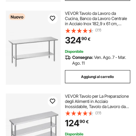
VEVOR Tavolo da Lavoro da
Nuovo
Cucina, Banco da Lavoro Centrale
in Acciaio Inox 182,9 x 61 cm,
Tavolo per Catering Preparazione
(77)
Ripiano Inferiore Regolabile,
324
90
€
Ristorante, Hotel, Supermercato,
Senza Ruote
Disponibile
Consegna:
Ven. Ago. 7 - Mar.
Ago. 11
Aggiungi al carrello
VEVOR Tavolo per La Preparazione
degli Alimenti in Acciaio
Inossidabile, Tavolo da Lavoro da
Cucina Commerciale 356 x 1524 x
(77)
864 mm 2 Ripiani Inferiori
124
90
€
Regolabili, per Barbecue, Cucina,
Casa, Garage
Disponibile