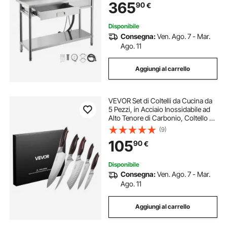
365
90
€
Lavabo da Esterno con Piano di
Lavoro Sinistra
Disponibile
Consegna:
Ven. Ago. 7 - Mar.
Ago. 11
Aggiungi al carrello
VEVOR Set di Coltelli da Cucina da
5 Pezzi, in Acciaio Inossidabile ad
Alto Tenore di Carbonio, Coltello da
Cucina con Impugnatura
(9)
Ergonomica e Resistente alla
105
90
€
Rottura per un Taglio Preciso
Disponibile
Consegna:
Ven. Ago. 7 - Mar.
Ago. 11
Aggiungi al carrello