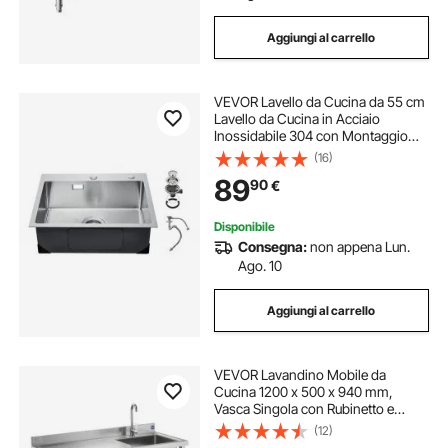
Aggiungi al carrello
VEVOR Lavello da Cucina da 55 cm
Lavello da Cucina in Acciaio
Inossidabile 304 con Montaggio
dall'Alto, Vasca Singola da Incasso
(16)
in Stile Fattoria con Accessori,
89
90
€
Lavello Domestico per Lavanderia,
Bar
Disponibile
Consegna:
non appena Lun.
Ago. 10
Aggiungi al carrello
VEVOR Lavandino Mobile da
Cucina 1200 x 500 x 940 mm,
Vasca Singola con Rubinetto e
Cassetto, Lavello da Cucina per
(12)
Garage, Ristorante, Lavanderia,