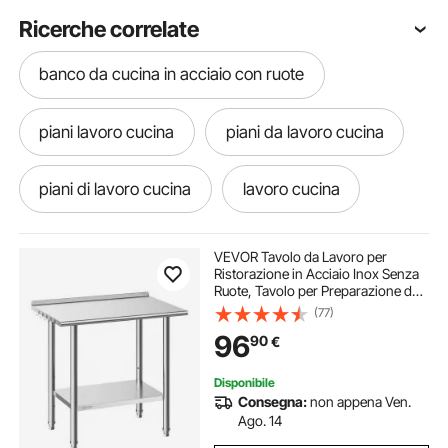
Ricerche correlate
banco da cucina in acciaio con ruote
piani lavoro cucina
piani da lavoro cucina
piani di lavoro cucina
lavoro cucina
piani di lavoro cucine
VEVOR Tavolo da Lavoro per
Ristorazione in Acciaio Inox Senza
Ruote, Tavolo per Preparazione da
piano di lavoro per cucine
Cucina 915 x 610 x 894 mm
(77)
Alzatina, Banco Cucina Ripiano
96
90
€
Sotto Portaoggetti 227 kg,
Ristorante, Hotel
banco da lavoro cucina con ruote
Disponibile
Consegna:
non appena Ven.
piano di lavoro cucina in acciaio
Ago. 14