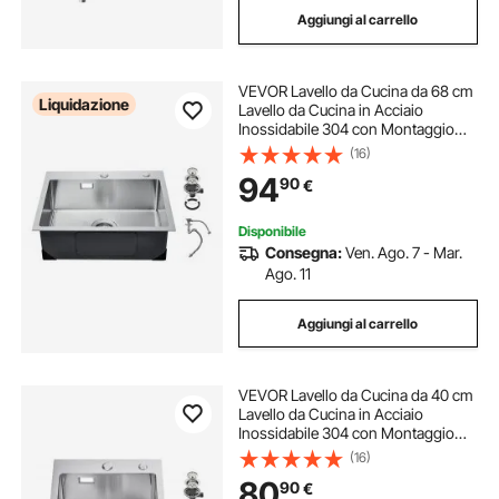
Aggiungi al carrello
piani da lavoro cucina in acciaio
VEVOR Lavello da Cucina da 68 cm
banco da cucina in acciaio inox
Liquidazione
Lavello da Cucina in Acciaio
Inossidabile 304 con Montaggio
dall'Alto, Vasca Singola da Incasso
(16)
piani lavoro in acciaio cucina
in Stile Fattoria con Accessori,
94
90
€
Lavello Domestico per Lavanderia,
Bar
piano lavoro cucina in acciaio con ruote
Disponibile
Consegna:
Ven. Ago. 7 - Mar.
Ago. 11
piano lavoro cucina acciaio con ruote
Aggiungi al carrello
banco da lavoro acciaio inox per cucina
VEVOR Lavello da Cucina da 40 cm
Lavello da Cucina in Acciaio
Inossidabile 304 con Montaggio
dall'Alto, Vasca Singola da Incasso
(16)
in Stile Fattoria con Accessori,
80
90
€
Lavello Domestico per Lavanderia,