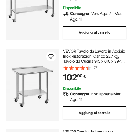
Disponibile
Consegna:
Ven. Ago. 7 - Mar.
Ago. 11
Aggiungi al carrello
VEVOR Tavolo da Lavoro in Acciaio
Inox Ristorazioni Carico 227 kg,
Tavolo da Cucina 915 x 610 x 894
mm con Ruote Alzatina da 30 mm,
(77)
Banco da Cucina per Preparazione
102
90
€
Ripiano Sotto 191 kg, Ristorante
Disponibile
Consegna:
non appena Mar.
Ago. 11
Aggiungi al carrello
VEVOR Tavolo da Lavoro per