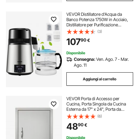
VEVOR Distillatore d'Acqua da
Banco Potenza 1750W in Acciaio,
Distillatore per Purificazione
dell'Acqua Produttività 1,5L/H,
(3)
Alambicco per Distillazione d'Acqua
107
90
€
Controllo di Tempo Contenitore in
Vetro
Disponibile
Consegna:
Ven. Ago. 7 - Mar.
Ago. 11
Aggiungi al carrello
VEVOR Porta di Accesso per
Cucina, Porta Singola da Cucina
Esterna da 17" x 24", Porta da
Incasso in Acciaio Inox, con Prese
(6)
d'Aria e Gancio, per Isola BBQ,
48
90
€
Stazione per Grigliate, Mobile da
Esterno
Disponibile