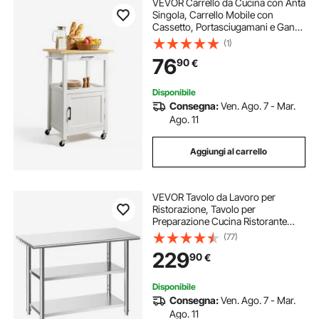
VEVOR Carrello da Cucina con Anta
Singola, Carrello Mobile con
Cassetto, Portasciugamani e Ganci,
Tavolo Portatile con Ruote, Piccole
(1)
Isole da Caffè, Supporto per Sala da
76
90
€
Pranzo, Bianco
Disponibile
Consegna:
Ven. Ago. 7 - Mar.
Ago. 11
Aggiungi al carrello
VEVOR Tavolo da Lavoro per
Ristorazione, Tavolo per
Preparazione Cucina Ristorante
Catering in Acciaio Inox 1219 x 610 x
(77)
864 mm senza Ruote 3 Ripiani,
229
90
€
Piano Carico max 245 kg, Banco da
Cucina
Disponibile
Consegna:
Ven. Ago. 7 - Mar.
Ago. 11