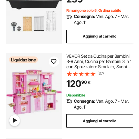
Rimangono solo 5, Ordina subito
Consegna:
Ven. Ago. 7 - Mar.
Ago. 11
Aggiungi al carrello
VEVOR Set da Cucina per Bambini
Liquidazione
3-8 Anni, Cucina per Bambini 3 in 1
con Spruzzatore Simulato, Suoni e
Luci, con Set di Accessori da
(37)
Cucina 74 Pezzi per Bambini Piccoli,
120
90
€
Bambini in Età Prescolare, Rosa
Disponibile
Consegna:
Ven. Ago. 7 - Mar.
Ago. 11
Aggiungi al carrello