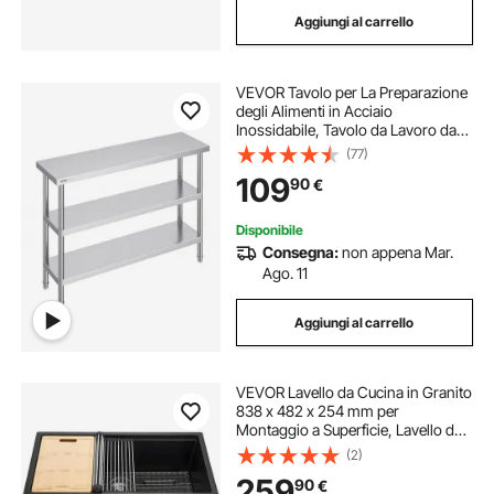
Aggiungi al carrello
VEVOR Tavolo per La Preparazione
degli Alimenti in Acciaio
Inossidabile, Tavolo da Lavoro da
Cucina Commerciale 356 x 1219 x
(77)
864 mm 2 Ripiani Inferiori
109
90
€
Regolabili, per Barbecue, Cucina,
Casa, Garage
Disponibile
Consegna:
non appena Mar.
Ago. 11
Aggiungi al carrello
VEVOR Lavello da Cucina in Granito
838 x 482 x 254 mm per
Montaggio a Superficie, Lavello da
Cucina da Incasso in Stile Rurale
(2)
con Accessori, per Camper, Cucine
259
90
€
di Preparazione, Bar, Nero