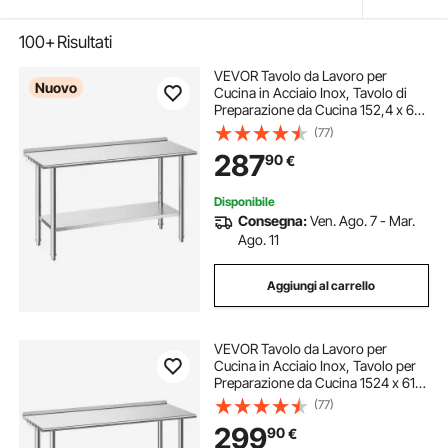
100+
Risultati
VEVOR Tavolo da Lavoro per
Nuovo
Cucina in Acciaio Inox, Tavolo di
Preparazione da Cucina 152,4 x 61
cm Isola Centrale per Catering Bar
(77)
Hotel Ristorante Banchetti Banco da
287
90
€
2 Ripiani con Alzatina Senza Ruote
Disponibile
Consegna:
Ven. Ago. 7 - Mar.
Ago. 11
Aggiungi al carrello
VEVOR Tavolo da Lavoro per
Cucina in Acciaio Inox, Tavolo per
Preparazione da Cucina 1524 x 610
x 894 mm con Ruote Alzatina 30
(77)
mm, Banco Preparazione Ripiano di
299
90
€
Base Portaoggetti, Ristorante, Hotel