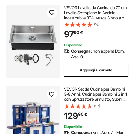
VEVOR Lavello da Cucina da 70 cm
Lavello Sottopiano in Acciaio
Inossidabile 304, Vasca Singola da
Incasso Stile Rustico con Accessori,
(16)
Lavello per Uso Domestico per
97
90
€
Camper, Cucina di Preparazione,
Bar
Disponibile
Consegna:
non appena Dom.
Ago. 9
Aggiungi al carrello
VEVOR Set da Cucina per Bambini
3-8 Anni, Cucina per Bambini 3 in 1
con Spruzzatore Simulato, Suoni e
Luci, con Set di Accessori da
(37)
Cucina 74 Pezzi per Bambini Piccoli,
129
90
€
Bambini in Età Prescolare, Blu
Disponibile
Consegna:
Ven. Ago. 7 - Mar.