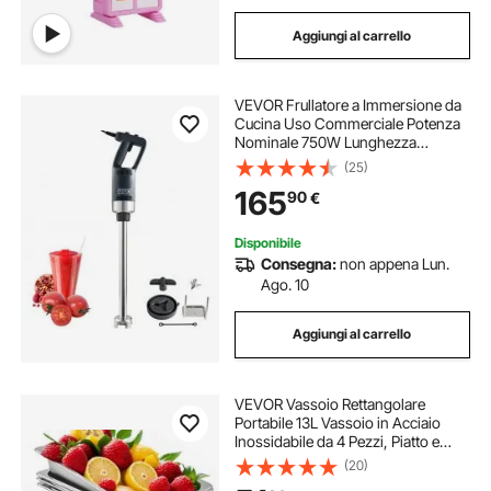
Aggiungi al carrello
VEVOR Frullatore a Immersione da
Cucina Uso Commerciale Potenza
Nominale 750W Lunghezza
855mm Velocità Regolabile,
(25)
Frullatore Tritatutto da Cucina
165
90
€
Commerciale per Zuppe Salsa
Pesto Materiale Frullato
Disponibile
Consegna:
non appena Lun.
Ago. 10
Aggiungi al carrello
VEVOR Vassoio Rettangolare
Portabile 13L Vassoio in Acciaio
Inossidabile da 4 Pezzi, Piatto e
Pentola al Vapore da Cucina
(20)
530x325x100mm con Coperchio,