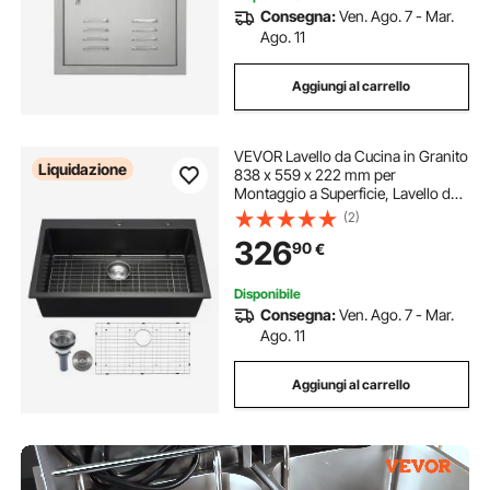
Consegna:
Ven. Ago. 7 - Mar.
Ago. 11
Aggiungi al carrello
VEVOR Lavello da Cucina in Granito
Liquidazione
838 x 559 x 222 mm per
Montaggio a Superficie, Lavello da
Cucina da Incasso in Stile Rurale
(2)
con Accessori, per Camper, Cucine
326
90
€
di Preparazione, Bar, Nero
Disponibile
Consegna:
Ven. Ago. 7 - Mar.
Ago. 11
Aggiungi al carrello