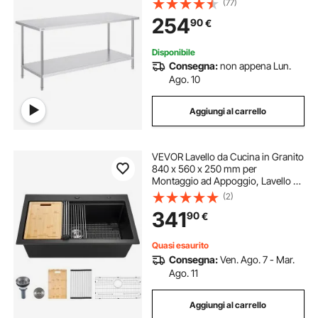
(77)
Alimenti Ristoranti Cucina
254
90
€
Commerciale, Argento
Disponibile
Consegna:
non appena Lun.
Ago. 10
Aggiungi al carrello
VEVOR Lavello da Cucina in Granito
840 x 560 x 250 mm per
Montaggio ad Appoggio, Lavello da
Cucina da Incasso in Stile Rurale
(2)
con Accessori, per Camper, Cucine
341
90
€
di Preparazione, Bar, Nero
Quasi esaurito
Consegna:
Ven. Ago. 7 - Mar.
Ago. 11
Aggiungi al carrello