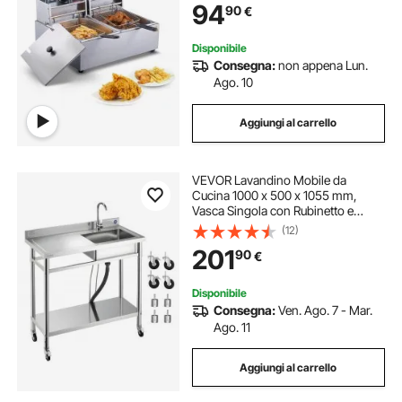
94
90
€
Doppia in Acciaio Inox 5000 W da
Cucina Hotel
Disponibile
Consegna:
non appena Lun.
Ago. 10
Aggiungi al carrello
VEVOR Lavandino Mobile da
Cucina 1000 x 500 x 1055 mm,
Vasca Singola con Rubinetto e
Ruote, Lavello da Cucina per
(12)
Garage, Ristorante, Lavanderia,
201
90
€
Lavabo da Esterno con Piano di
Lavoro Sinistra
Disponibile
Consegna:
Ven. Ago. 7 - Mar.
Ago. 11
Aggiungi al carrello