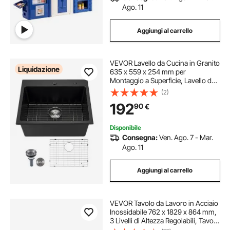
Ago. 11
Aggiungi al carrello
VEVOR Lavello da Cucina in Granito
Liquidazione
635 x 559 x 254 mm per
Montaggio a Superficie, Lavello da
Cucina da Incasso in Stile Rurale
(2)
con Accessori, per Camper, Cucine
192
90
€
di Preparazione, Bar, Nero
Disponibile
Consegna:
Ven. Ago. 7 - Mar.
Ago. 11
Aggiungi al carrello
VEVOR Tavolo da Lavoro in Acciaio
Inossidabile 762 x 1829 x 864 mm,
3 Livelli di Altezza Regolabili, Tavolo
Resistente per Preparazione