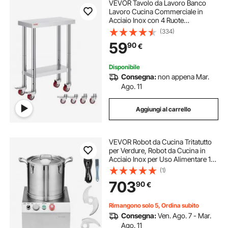
VEVOR Tavolo da Lavoro Banco
Lavoro Cucina Commerciale in
Acciaio Inox con 4 Ruote
Regolabile, Tavolo Piano Doppio
(334)
61x30x86cm Acciaio Inox Altezza
59
90
€
Regolabile con Ruote Blocco, Banco
Lavoro da Cucina
Disponibile
Consegna:
non appena Mar.
Ago. 11
Aggiungi al carrello
VEVOR Robot da Cucina Tritatutto
per Verdure, Robot da Cucina in
Acciaio Inox per Uso Alimentare 15
Litri 2 Lame Extra Curve a S,
(1)
Tritatutto Multifunzionale da Cucina
703
90
€
per Alimenti Verdure, Frutta
Rimangono solo 5, Ordina subito
Consegna:
Ven. Ago. 7 - Mar.
Ago. 11