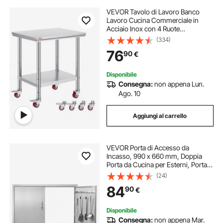
VEVOR Tavolo di Lavoro Banco
Lavoro Cucina Commerciale in
Acciaio Inox con 4 Ruote
Regolabile, Tavolo Piano Doppio
(334)
76x60x80cm Acciaio Inox Altezza
76
90
€
Regolabile con Ruote Blocco, Banco
Lavoro da Cucina
Disponibile
Consegna:
non appena Lun.
Ago. 10
Aggiungi al carrello
VEVOR Porta di Accesso da
Incasso, 990 x 660 mm, Doppia
Porta da Cucina per Esterni, Porta
in Acciaio Inox Montaggio a
(24)
Incasso, Porta a Parete Verticale,
84
90
€
Stazione Cucina da Esterno
Disponibile
Consegna:
non appena Mar.