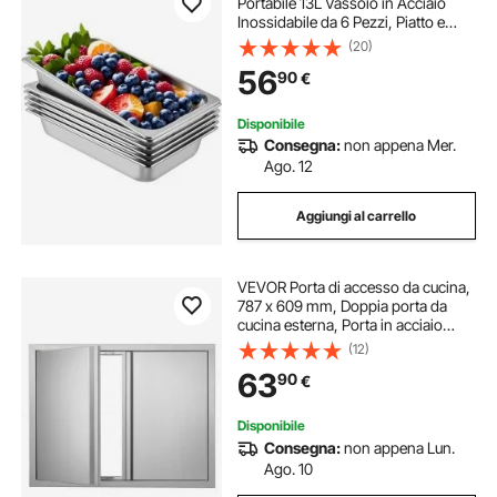
Portabile 13L Vassoio in Acciaio
Inossidabile da 6 Pezzi, Piatto e
Pentola al Vapore da Cucina
(20)
530x325x100mm, Teglia da Forno
56
90
€
per Bar, Ristorante e Hotel
Disponibile
Consegna:
non appena Mer.
Ago. 12
Aggiungi al carrello
VEVOR Porta di accesso da cucina,
787 x 609 mm, Doppia porta da
cucina esterna, Porta in acciaio
inossidabile per isola cucina,
(12)
stazione cucina, mobiletto da
63
90
€
esterno
Disponibile
Consegna:
non appena Lun.
Ago. 10