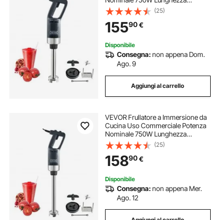
660mm Velocità Regolabile,
(25)
Frullatore Tritatutto da Cucina
155
90
€
Commerciale per Zuppe Salsa
Pesto Materiale Frullato
Disponibile
Consegna:
non appena Dom.
Ago. 9
Aggiungi al carrello
VEVOR Frullatore a Immersione da
Cucina Uso Commerciale Potenza
Nominale 750W Lunghezza
755mm Velocità Regolabile,
(25)
Frullatore Tritatutto da Cucina
158
90
€
Commerciale per Zuppe Salsa
Pesto Materiale Frullato
Disponibile
Consegna:
non appena Mer.
Ago. 12
Aggiungi al carrello