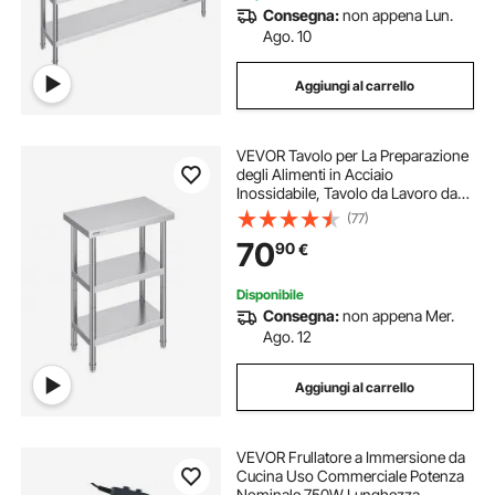
Consegna:
non appena Lun.
Ago. 10
Aggiungi al carrello
VEVOR Tavolo per La Preparazione
degli Alimenti in Acciaio
Inossidabile, Tavolo da Lavoro da
Cucina Commerciale 356 x 610 x
(77)
864 mm 2 Ripiani Inferiori
70
90
€
Regolabili, per Barbecue, Cucina,
Casa, Garage
Disponibile
Consegna:
non appena Mer.
Ago. 12
Aggiungi al carrello
VEVOR Frullatore a Immersione da
Cucina Uso Commerciale Potenza
Nominale 750W Lunghezza