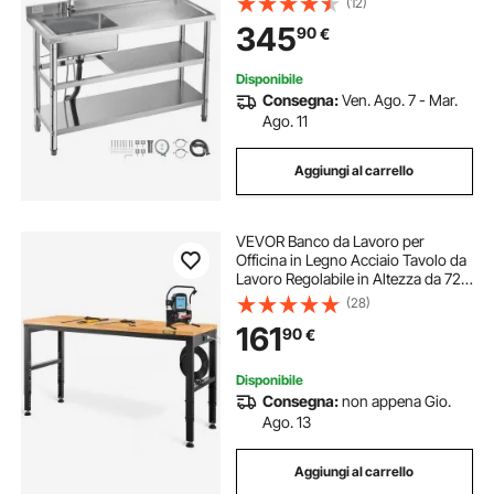
(12)
per Garage, Ristorante, Lavabo da
345
90
€
Esterno con Piano di Lavoro Destra
Disponibile
Consegna:
Ven. Ago. 7 - Mar.
Ago. 11
Aggiungi al carrello
VEVOR Banco da Lavoro per
Officina in Legno Acciaio Tavolo da
Lavoro Regolabile in Altezza da 72-
97 cm per Garage, Officine, Negozi
(28)
Commerciali, Officine di Riparazioni
161
90
€
Automobilistiche, Uffici, Case
Disponibile
Consegna:
non appena Gio.
Ago. 13
Aggiungi al carrello