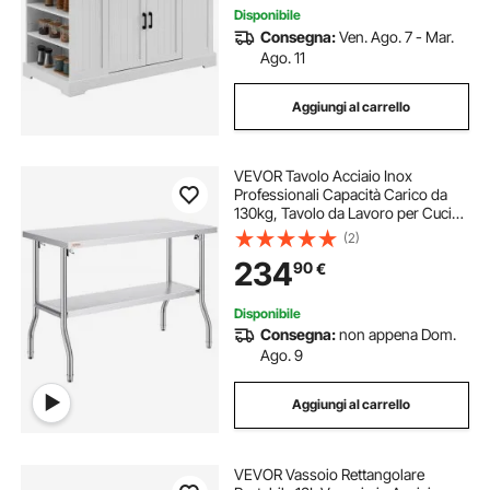
Disponibile
Consegna:
Ven. Ago. 7 - Mar.
Ago. 11
Aggiungi al carrello
VEVOR Tavolo Acciaio Inox
Professionali Capacità Carico da
130kg, Tavolo da Lavoro per Cucina
Gastronomia Tavolo da Lavoro, 2
(2)
Piani Pieghevole 122 x 61 x 85 cm
234
90
€
Lavoro Commerciale per Ristorante
Cucina
Disponibile
Consegna:
non appena Dom.
Ago. 9
Aggiungi al carrello
VEVOR Vassoio Rettangolare