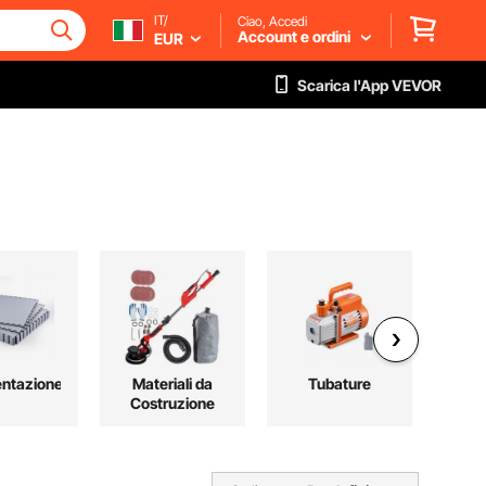
IT/
Ciao, Accedi
Account e ordini
EUR
Scarica l'App VEVOR
ntazione
Materiali da
Tubature
Attr
Costruzione
S