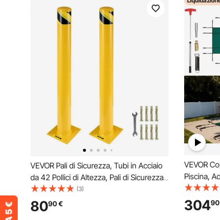
Liquidazion
VEVOR Cop
VEVOR Pali di Sicurezza, Tubi in Acciaio
Piscina, A
da 42 Pollici di Altezza, Pali di Sicurezza
Sicurezza 
per Tubi in Acciaio da 5,5 Pollici di
(3)
Copertura 
Diametro in Acciaio Giallo, Dissuasore di
304
80
90
90
€
Solida per
Sicurezza in Acciaio