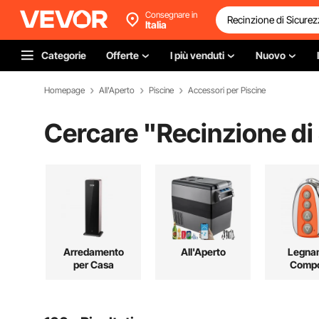
Consegnare in
Italia
Categorie
Offerte
I più venduti
Nuovo
Homepage
All'Aperto
Piscine
Accessori per Piscine
Cercare "
Recinzione di
Arredamento
All'Aperto
Legna
per Casa
Compo