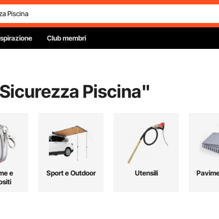
Ispirazione
Club membri
 Sicurezza Piscina
"
me e
Sport e Outdoor
Utensili
Pavime
siti