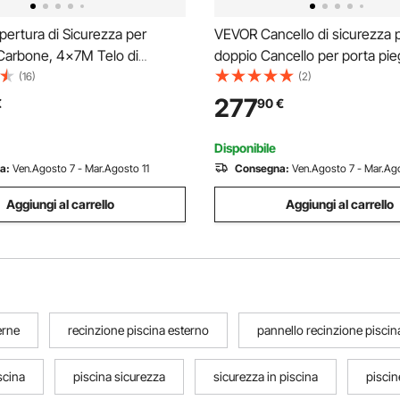
ertura di Sicurezza per
VEVOR Cancello di sicurezza 
 Carbone, 4x7M Telo di
doppio Cancello per porta pi
per Piscina Rettangolare in
198x366 cm Cancello a forbic
(16)
(2)
ene, Coperchio Rettangolare di
277
€
90
€
terrata per Casa Giardino Hotel
Disponibile
a:
Ven.Agosto 7 - Mar.Agosto 11
Consegna:
Ven.Agosto 7 - Mar.Ago
Aggiungi al carrello
Aggiungi al carrello
erne
recinzione piscina esterno
pannello recinzione piscin
scina
piscina sicurezza
sicurezza in piscina
piscin