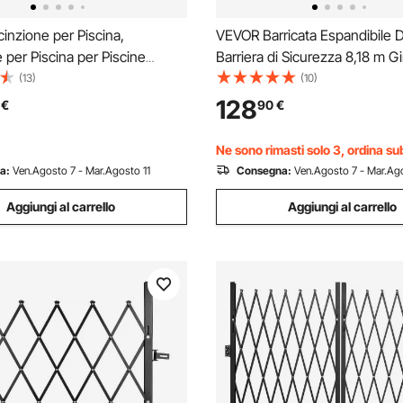
nzione per Piscina,
VEVOR Barricata Espandibile 
 per Piscina per Piscine
Barriera di Sicurezza 8,18 m G
 1,21×14,63 m, Recinzione per
Ruote Bloccabili Controllo della
(13)
(10)
 Sicurezza per Bambini
Cancello Espandibile Barricato
128
€
90
€
, Recinzione per Piscina di
Recinzione di Sicurezza per G
allazione Fai da
Scale
Ne sono rimasti solo 3, ordina su
a:
Ven.Agosto 7 - Mar.Agosto 11
Consegna:
Ven.Agosto 7 - Mar.Ago
Aggiungi al carrello
Aggiungi al carrello