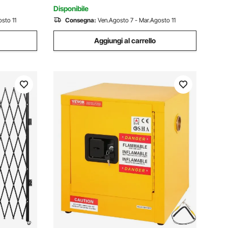
Facile Installazione Fai d
Disponibile
sto 11
Consegna:
Ven.Agosto 7 - Mar.Agosto 11
Aggiungi al carrello