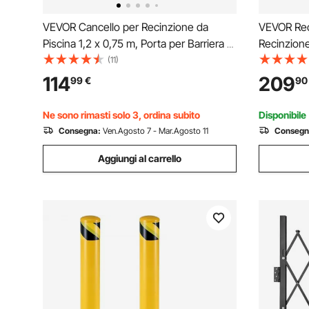
VEVOR Cancello per Recinzione da
VEVOR Reci
Piscina 1,2 x 0,75 m, Porta per Barriera di
Recinzione
Protezione per Piscina da Giardino Porta
Interrate,
(11)
di Recinzione di Sicurezza Cancello in
Piscina di
114
209
99
€
90
Metallo Tessuto in PVC Teslin 352 g/m²
Rimovibile
Facile Inst
Ne sono rimasti solo 3, ordina subito
Disponibile
Consegna:
Ven.Agosto 7 - Mar.Agosto 11
Consegn
Aggiungi al carrello