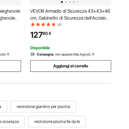
pieghevole
VEVOR Armadio di Sicurezza 43x43x46
eghevole
cm, Gabinetto di Sicurezza dell'Acciaio
e
Galvanizzato, Gabinetto di Stoccaggio
(4)
Infiammabile dello Scaffale Regolabile,
127
90
€
per Acqua Pericolosi Media, Giallo
Disponibile
sto 11
Consegna:
non appena Mar.Agosto 11
Aggiungi al carrello
a
recinzione giardino per piscina
e sicurezza
recinzione piscina fai da te