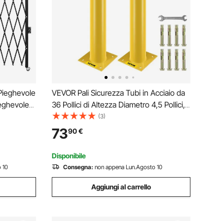
Pieghevole
VEVOR Pali Sicurezza Tubi in Acciaio da
ieghevole
36 Pollici di Altezza Diametro 4,5 Pollici,
a a
Dissuasore di Sicurezza in Acciaio Giallo,
(3)
lo di
Bulloni di Ancoraggio, Perfetto per Aree
73
90
€
le
Sensibili al Traffico
Disponibile
 10
Consegna:
non appena Lun.Agosto 10
Aggiungi al carrello