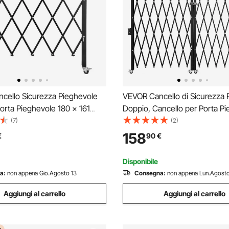
cello Sicurezza Pieghevole
VEVOR Cancello di Sicurezza 
orta Pieghevole 180 × 161
Doppio, Cancello per Porta P
, Cancello di Sicurezza in
1,5 x 3 m, Cancello di Sicurezz
(7)
(2)
ancello di Sicurezza
Fisarmonica in Acciaio, Cancel
158
€
90
€
e Flessibile, Cancello a
Sicurezza Flessibile Espandibi
to Girevole a 360°
Disponibile
a:
non appena Gio.Agosto 13
Consegna:
non appena Lun.Agosto
Aggiungi al carrello
Aggiungi al carrello