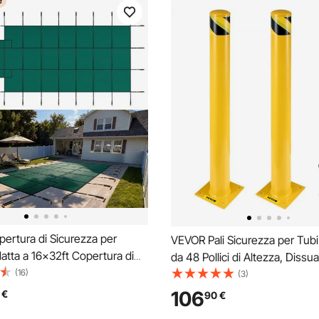
e
ertura di Sicurezza per
VEVOR Pali Sicurezza per Tubi 
datta a 16x32ft Copertura di
da 48 Pollici di Altezza, Dissu
Interrata Rettangolare
(16)
Sicurezza per Tubi in Acciaio 
(3)
di Sicurezza per Piscina
Pollici di Diametro, 8 Bulloni di
106
€
90
€
 Piscina Copertura di
Ancoraggio, Perfetto per Aree