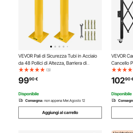
VEVOR Pali di Sicurezza Tubi in Acciaio
VEVOR Can
da 48 Pollici di Altezza, Barriera di
Cancello P
Sicurezza per Tubi in Acciaio da 4,5
cm(W × H) 
(3)
Pollici di Diametro, Bulloni di Ancoraggio
Acciaio, C
99
102
90
€
90
per Aree Sensibili al Traffico
Espandibil
Sbarramen
Disponibile
Disponibile
Consegna:
non appena Mer.Agosto 12
Consegn
Aggiungi al carrello