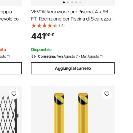
Doppia
VEVOR Recinzione per Piscina, 4 x 96
irevole con
FT, Recinzione per Piscina di Sicurezza
 Folla,
per Bambini Rimovibile, Recinzione per
(13)
Piscina di Facile Installazione Fai da Te,
441
90
€
iardino
Recinzione per Piscina in PVC 340g
bito
Disponibile
sto 11
Consegna:
Ven.Agosto 7 - Mar.Agosto 11
Aggiungi al carrello