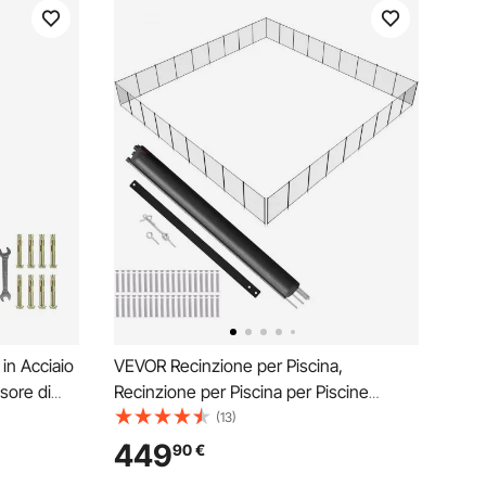
in Acciaio
VEVOR Recinzione per Piscina,
asore di
Recinzione per Piscina per Piscine
da 5,5
Interrate, 1,21×32,91 m, Recinzione per
(13)
Piscina di Sicurezza per Bambini
449
90
€
 Traffico
Rimovibile, Recinzione per Piscina di