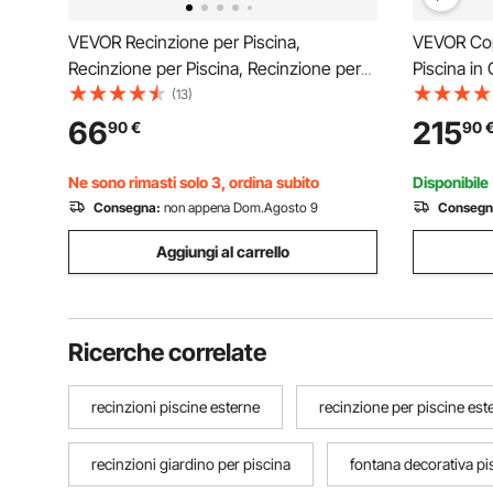
VEVOR Recinzione per Piscina,
VEVOR Cop
Recinzione per Piscina, Recinzione per
Piscina in
Piscina di Sicurezza per Bambini
Copertura 
(13)
Rimovibile, Recinzione per Piscina in PVC
Polipropil
66
215
90
€
90
Teslin da 340 g Protegge Animali
Piscina In
Domestici
Ingegneria
Ne sono rimasti solo 3, ordina subito
Disponibile
Consegna:
non appena Dom.Agosto 9
Consegn
Aggiungi al carrello
Ricerche correlate
recinzioni piscine esterne
recinzione per piscine est
recinzioni giardino per piscina
fontana decorativa pi