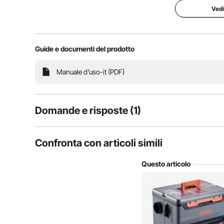
Vedi
rapido ed efficiente per tende, camp
Guide e documenti del prodotto
Aggiornamento
Riscalda
Manuale d'uso-it (PDF)
Domande e risposte (1)
1
Domande
Confronta con articoli simili
Questo articolo
D:
Salve è possibile installare il riscaldatore sul portapacchi
Rispondere a questa domanda
R:
Gentile cliente, grazie per la sua richiesta. Questa macchina