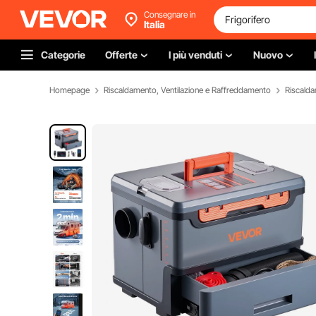
Consegnare in
Italia
Categorie
Offerte
I più venduti
Nuovo
Homepage
Riscaldamento, Ventilazione e Raffreddamento
Riscald