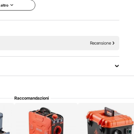
 altro
er, camion, SUV, furgoni e altro ancora.
mento rapido
Efficienza nei consumi
Recensione
Fai una domanda
Raccomandazioni
Ordina per：
Domande in evidenza
 dell'auto e tenerle montato per tutto l'inverno?
 è leggermente impermeabile e le consigliamo di utilizzare una