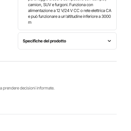
camion, SUV e furgoni. Funziona con
alimentazione a 12 V/24 V CC o rete elettrica CA
e può funzionare a un'altitudine inferiore a 3000
m
Specifiche del prodotto
Intervallo di
impostazione
Consumo
della
Numero
di
temperatura
modello
carburante
46,4–
articolo
0,04 - 0,1
96,8°F /
XMZ-
gal/h
8–36°C
i a prendere decisioni informate.
TB20 Pro
(0,16–0,4
(regolabile
L/h)
su 10
livelli)
Rapporto
aria-
Diametro
Protezione dal
carburante
uscita