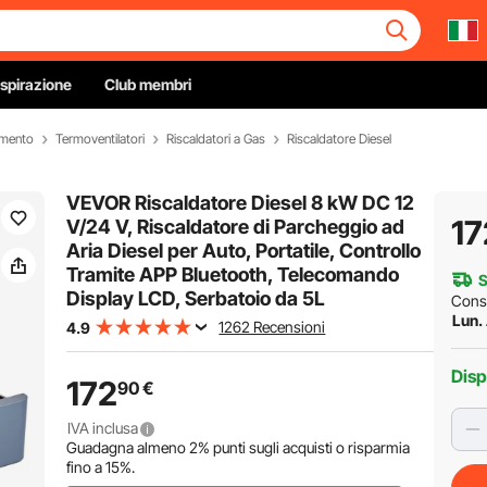
Ispirazione
Club membri
amento
Termoventilatori
Riscaldatori a Gas
Riscaldatore Diesel
VEVOR Riscaldatore Diesel 8 kW DC 12
17
V/24 V, Riscaldatore di Parcheggio ad
Aria Diesel per Auto, Portatile, Controllo
Tramite APP Bluetooth, Telecomando
S
Display LCD, Serbatoio da 5L
Cons
Lun.
1262 Recensioni
4.9
Disp
172
90
€
IVA inclusa
Guadagna almeno
2%
punti sugli acquisti o risparmia
fino a
15%
.