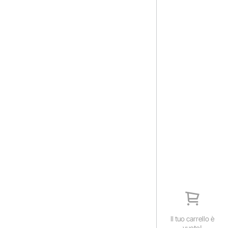
Il tuo carrello è
vuoto!