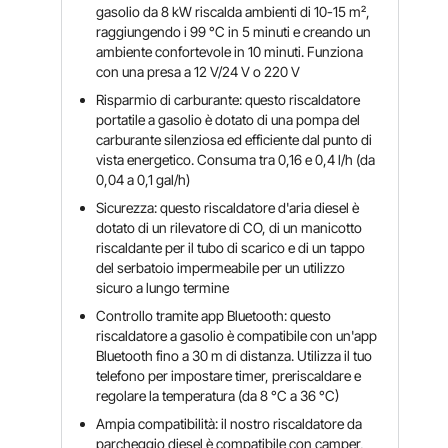
gasolio da 8 kW riscalda ambienti di 10-15 m²,
raggiungendo i 99 °C in 5 minuti e creando un
ambiente confortevole in 10 minuti. Funziona
con una presa a 12 V/24 V o 220 V
Risparmio di carburante: questo riscaldatore
portatile a gasolio è dotato di una pompa del
carburante silenziosa ed efficiente dal punto di
vista energetico. Consuma tra 0,16 e 0,4 l/h (da
0,04 a 0,1 gal/h)
Sicurezza: questo riscaldatore d'aria diesel è
dotato di un rilevatore di CO, di un manicotto
riscaldante per il tubo di scarico e di un tappo
del serbatoio impermeabile per un utilizzo
sicuro a lungo termine
Controllo tramite app Bluetooth: questo
riscaldatore a gasolio è compatibile con un'app
Bluetooth fino a 30 m di distanza. Utilizza il tuo
telefono per impostare timer, preriscaldare e
regolare la temperatura (da 8 °C a 36 °C)
Ampia compatibilità: il nostro riscaldatore da
parcheggio diesel è compatibile con camper,