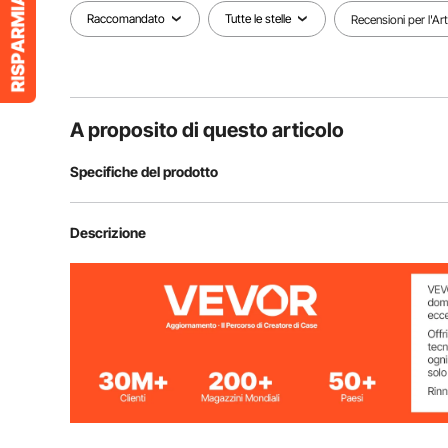
Raccomandato
Tutte le stelle
Recensioni per l'Ar
A proposito di questo articolo
Specifiche del prodotto
Numero modello articolo
XMZ-TB20 Pr
Descrizione
Consumo di carburante
0,04 - 0,1 gal/
Intervallo di impostazione della
46,4–96,8°F / 8
temperatura
Protezione dal surriscaldamento
≥ 518℉ / 270