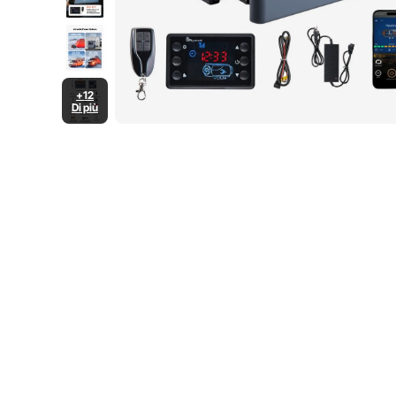
+12
Di più