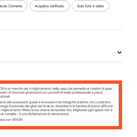
surriscaldamento
2400–
aria
ticolo Corrente
Acquisto verificato
Solo foto e video
≥ 518℉ /
4400
2,9 pollici
270℃
giri/min,
/ 75 mm
1,8–5,0
Hz
Vedi tutte le specifiche
o
h (0,16–0,4 L/h)
–36°C (regolabile su 10 livelli)
℃