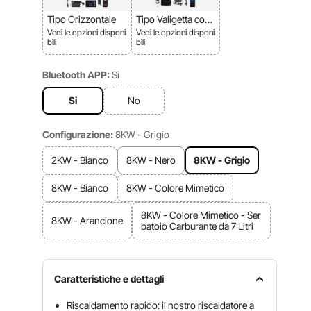
Tipo Orizzontale
Tipo Valigetta con
Luce
Vedi le opzioni disponi
Vedi le opzioni disponi
bili
bili
Bluetooth APP:
Si
Si
No
Configurazione:
8KW - Grigio
2KW - Bianco
8KW - Nero
8KW - Grigio
8KW - Bianco
8KW - Colore Mimetico
8KW - Colore Mimetico - Ser
8KW - Arancione
batoio Carburante da 7 Litri
Caratteristiche e dettagli
Riscaldamento rapido: il nostro riscaldatore a