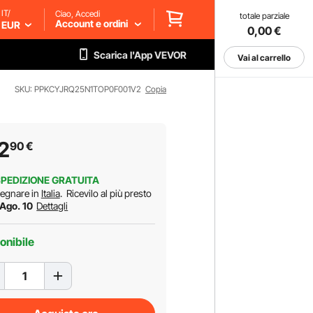
IT/
Ciao, Accedi
totale parziale
Account e ordini
EUR
0,00
€
Scarica l'App VEVOR
Vai al carrello
SKU: PPKCYJRQ25N1TOP0F001V2
Copia
2
90
€
PEDIZIONE GRATUITA
egnare in
Italia
.
Ricevilo al più presto
 Ago. 10
Dettagli
onibile