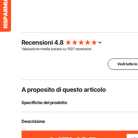
Recensioni 4.8
Valutazione media basata su
1597
recensioni
Vedi tutte l
A proposito di questo articolo
Specifiche del prodotto
Numero modello articolo
XMZ-D1
Descrizione
Consumo operativo
12V/3A