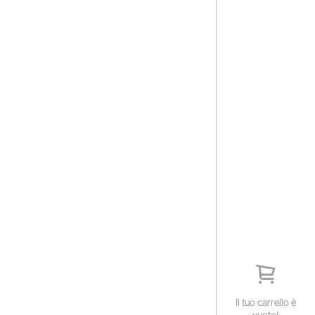
Il tuo carrello è
vuoto!