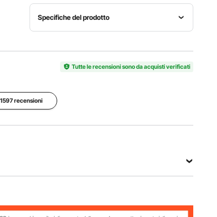
Specifiche del prodotto
Numero
Consumo
Potenza
modello
operativo
termica
articolo
12V/3A
5 KW
XMZ-D1
Tutte le recensioni sono da acquisti verificati
Metodo di
Consumo
Volume del
controllo
e 1597 recensioni
di
serbatoio
LCD +
carburante
del
telecoman
0,16-
carburante
do +
0,52L / h
5L / 1,3 gal
Bluetooth
Vedi tutte le specifiche