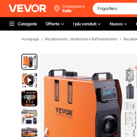
Consegnare in
Italia
Categorie
Offerte
I più venduti
Nuovo
Homepage
Riscaldamento, Ventilazione e Raffreddamento
Riscald