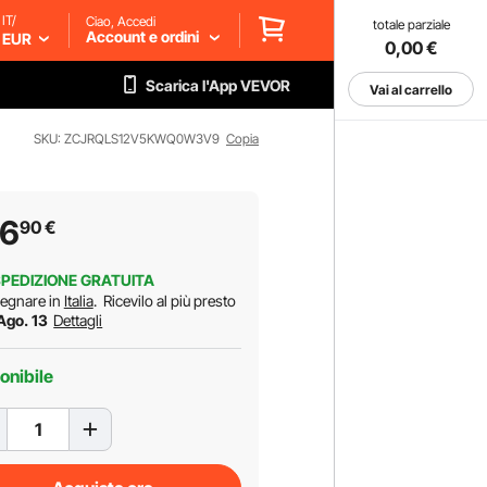
IT/
Ciao, Accedi
totale parziale
Account e ordini
EUR
0,00
€
Scarica l'App VEVOR
Vai al carrello
SKU: ZCJRQLS12V5KWQ0W3V9
Copia
06
90
€
PEDIZIONE GRATUITA
egnare in
Italia
.
Ricevilo al più presto
 Ago. 13
Dettagli
onibile