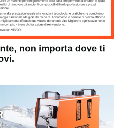
nte, non importa dove ti
ovi.
ando + Bluetooth
/ 8℃-36℃
/ -40℃-40℃
00m / 18045 piedi
/ 15-20 m²