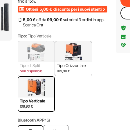
fino a
15%
.
Ottieni
5,00
€
di sconto per i nuovi utenti
5
,00
€
off da
99
,00
€
sui primi 3 ordini in app.
Scarica Ora
Tipo:
Tipo Verticale
Tipo di Split
Tipo Orizzontale
Non disponibile
109,90
€
Tipo Verticale
106,90
€
Bluetooth APP:
Sì