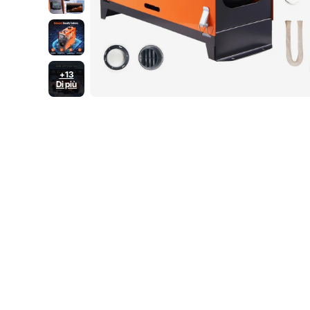
+13
Di più