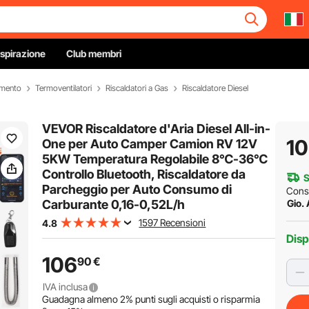
Ispirazione
Club membri
amento
Termoventilatori
Riscaldatori a Gas
Riscaldatore Diesel
VEVOR Riscaldatore d'Aria Diesel All-in-
1
One per Auto Camper Camion RV 12V
5KW Temperatura Regolabile 8℃-36℃
Controllo Bluetooth, Riscaldatore da
S
Parcheggio per Auto Consumo di
Cons
Carburante 0,16-0,52L/h
Gio.
1597 Recensioni
4.8
Disp
106
90
€
IVA inclusa
Guadagna almeno
2%
punti sugli acquisti o risparmia