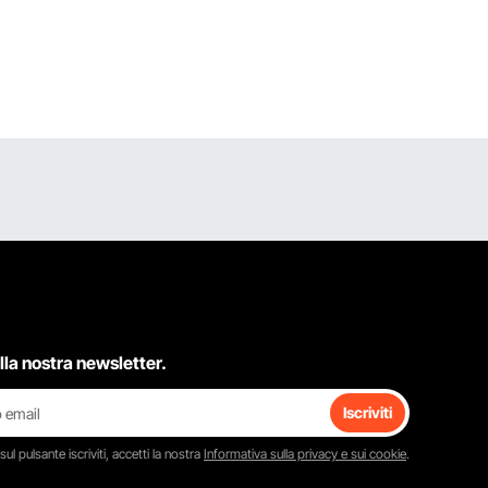
 alla nostra newsletter.
Iscriviti
 sul pulsante
iscriviti
, accetti la nostra
Informativa sulla privacy e sui cookie
.