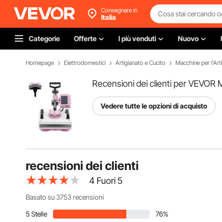
Consegnare in
Italia
Categorie
Offerte
I più venduti
Nuovo
Homepage
Elettrodomestici
Artigianato e Cucito
Macchine per l'Art
Recensioni dei clienti per VEVOR
Vedere tutte le opzioni di acquisto
recensioni dei clienti
4
Fuori 5
Basato su 3753 recensioni
5 Stelle
76%