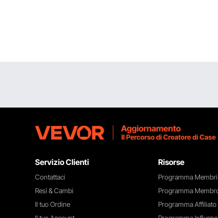
Servizio Clienti
Risorse
Contattaci
Programma Membri
Resi & Cambi
Programma Membro
Il tuo Ordine
Programma Affiliato
Il tuo Account
Programma Influenc