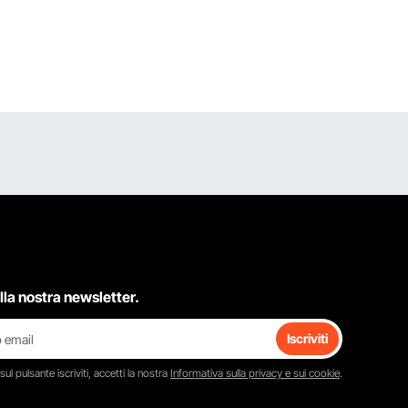
 alla nostra newsletter.
Iscriviti
 sul pulsante
iscriviti
, accetti la nostra
Informativa sulla privacy e sui cookie
.