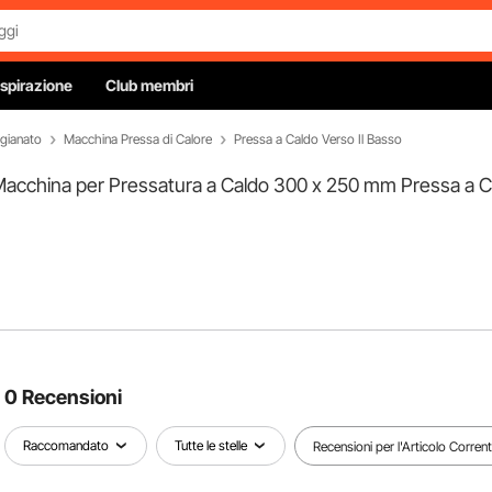
Ispirazione
Club membri
igianato
Macchina Pressa di Calore
Pressa a Caldo Verso Il Basso
 Macchina per Pressatura a Caldo 300 x 250 mm Pressa a Ca
0 Recensioni
Raccomandato
Tutte le stelle
Recensioni per l'Articolo Corren