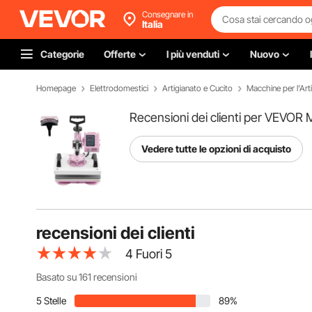
Consegnare in
Italia
Categorie
Offerte
I più venduti
Nuovo
Homepage
Elettrodomestici
Artigianato e Cucito
Macchine per l'Art
Recensioni dei clienti per VEVOR
Vedere tutte le opzioni di acquisto
recensioni dei clienti
4
Fuori 5
Basato su 161 recensioni
5 Stelle
89%