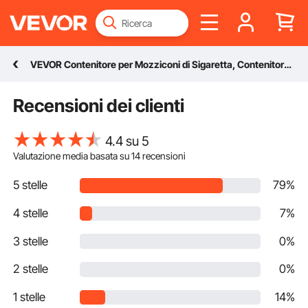
VEVOR Contenitore per Mozziconi di Sigaretta, Contenitore per Mozziconi di Sigaretta Cilindrico in Acciaio Inox, Smaltimento Mozziconi di Sigaretta, Resistente alle Intemperie Esterni Interni Argento
Recensioni dei clienti
4.4 su 5
Valutazione media basata su
14
recensioni
5 stelle
79%
4 stelle
7%
3 stelle
0%
2 stelle
0%
1 stelle
14%