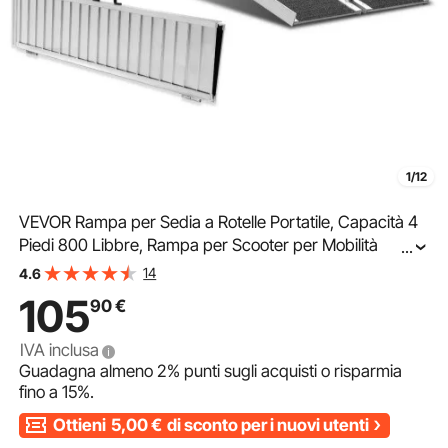
1/12
VEVOR Rampa per Sedia a Rotelle Portatile, Capacità 4
Piedi 800 Libbre, Rampa per Scooter per Mobilità
...
Pieghevole, Rampa per Disabili per Gradini di Casa,
14
4.6
Scale, Porte, Cordoli
105
90
€
IVA inclusa
Guadagna almeno
2%
punti sugli acquisti o risparmia
fino a
15%
.
Ottieni
5,00
€
di sconto per i nuovi utenti