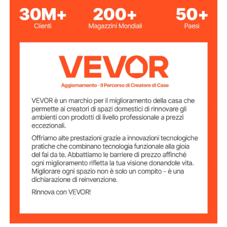
4 piedi/121,92 cm
Lunghezza totale
2 pollici/5,08 cm
Altezza
800 libbre/363 kg
Capacità di carico
lega di alluminio
Materiale
23,04 libbre/10,45 kg
Peso del prodotto
47,95 x 29,02 x 2,01
Dimensioni del
prodotto
pollici/121,8 x 73,7 x 5,1 cm
48,03 x 15,08 x 3,35
Dimensioni
piegato
pollici/122,0 x 38,3 x 8,5 cm