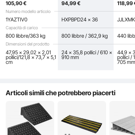
105
,90
€
94
,99
€
118
,99
Scale, P
Marciapi
Numero modello articolo
1YAZTIV0
HXPBPD24 x 36
JJLXMK
Capacità di carico
800 libbre/363 kg
800 libbre / 362,9 kg
440 libb
Dimensioni del prodotto
47,95 x 29,02 x 2,01
24 x 35,8 pollici / 610 x
44,9 x 
pollici/121,8 x 73,7 x 5,1
910 mm
pollici 
cm
705 m
Abbiamo le spalle alla sicurezza! La nostra rampa portatile è dotata di robuste
cerniere in acciaio inossidabile per un'apertura e una chiusura fluide.
Articoli simili che potrebbero piacerti