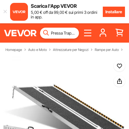
Scarica l'App VEVOR
Installare
5
,00
€
off da
99
,00
€
sui primi 3 ordini
in app.
Homepage
Auto e Moto
Attrezzature per Negozi
Rampe per Auto
Ra