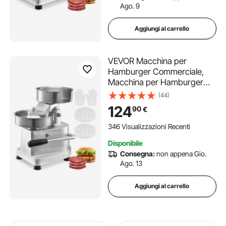
Ago. 9
Aggiungi al carrello
VEVOR Macchina per
Hamburger Commerciale,
Macchina per Hamburger
Pressa Dimensioni 150mm,
(44)
Pressa per Hamburger in
124
90
€
Acciaio Inox per Formatura
Carne 1000 Pezzi Carta per
346 Visualizzazioni Recenti
Hamburger, Pressa per
Disponibile
Hamburger
Consegna:
non appena Gio.
Ago. 13
Aggiungi al carrello