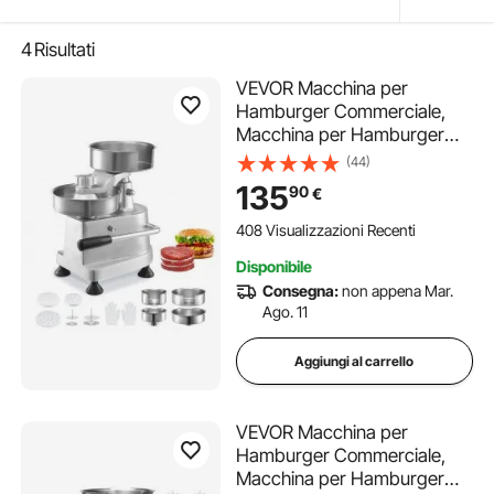
4
Risultati
VEVOR Macchina per
Hamburger Commerciale,
Macchina per Hamburger
con 3 Stampi Convertibili
(44)
(4/5/6 pollici), Pressa per
135
90
€
Hamburger in Acciaio Inox
per Formatura Carne 1500
408 Visualizzazioni Recenti
Pezzi di Carta per
Disponibile
Hamburger
Consegna:
non appena Mar.
Ago. 11
Aggiungi al carrello
VEVOR Macchina per
Hamburger Commerciale,
Macchina per Hamburger