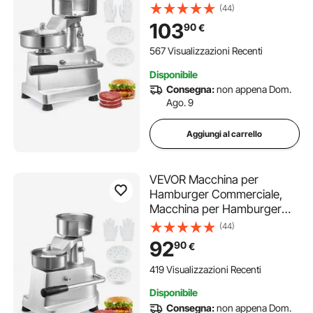
Pressa Dimensioni 130mm,
(44)
Pressa per Hamburger in
103
90
€
Acciaio Inox per Formatura
Carne 1000 Pezzi Carta per
567 Visualizzazioni Recenti
Hamburger, Pressa per
Disponibile
Hamburger
Consegna:
non appena Dom.
Ago. 9
Aggiungi al carrello
VEVOR Macchina per
Hamburger Commerciale,
Macchina per Hamburger
Pressa Dimensioni 100mm,
(44)
Pressa per Hamburger in
92
90
€
Acciaio Inox per Formatura
Carne 1000 Pezzi Carta per
419 Visualizzazioni Recenti
Hamburger, Pressa per
Disponibile
Hamburger
Consegna:
non appena Dom.