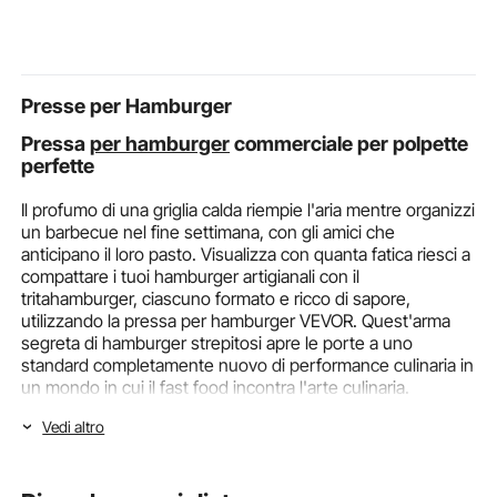
Alesaggio 50,8 mm,
Agrumi Melograni
Smerigliatura
Pressione Nominale 20
Diametro tra 55–80
Abrasivi per 
MPa, in Acciaio
mm, Secchio Raccolta
Coltelli, Luc
Bucce
Presse per Hamburger
Pressa
per hamburger
commerciale per polpette
perfette
Il profumo di una griglia calda riempie l'aria mentre organizzi
un barbecue nel fine settimana, con gli amici che
anticipano il loro pasto. Visualizza con quanta fatica riesci a
compattare i tuoi hamburger artigianali con il
tritahamburger, ciascuno formato e ricco di sapore,
utilizzando la pressa per hamburger VEVOR. Quest'arma
segreta di hamburger strepitosi apre le porte a uno
standard completamente nuovo di performance culinaria in
un mondo in cui il fast food incontra l'arte culinaria.
Vedi altro
La pressa per hamburger commerciale VEVOR è molto più
di un semplice gadget da cucina; è una rivoluzione nel
veloce
attrezzature per la preparazione del cibo
. Questa
potente macchina è progettata con precisione per cuochi