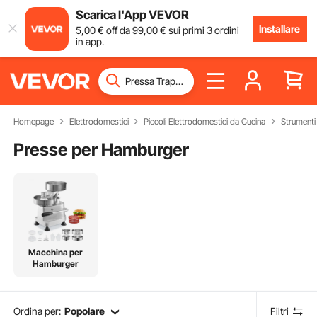
Scarica l'App VEVOR
Installare
5
,00
€
off da
99
,00
€
sui primi 3 ordini
in app.
Homepage
Elettrodomestici
Piccoli Elettrodomestici da Cucina
Strumenti
Presse per Hamburger
Macchina per
Hamburger
Ordina per:
Popolare
Filtri