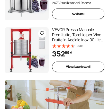
di Filtro Manico a T da Cucina
267 Visualizzazioni Recenti
Casa
Avvisami
VEVOR Pressa Manuale
Premitutto, Torchio per Vino
Frutte in Acciaio Inox 30 Litri
Premitutto per Mele Uva
(331)
Arance Verdure con
352
99
€
Sacchetti Filtro Pressa
Idraulico 40 x 32 x 61 cm
Succhi di Frutta
Visualizza dettagli