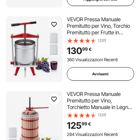
VEVOR Pressa Manuale
Premitutto per Vino, Torchio
Premitutto per Frutte in
Acciaio Inox 15 Litri per Mele
(331)
Uva Arance Verdure 40 X 32
130
99
€
X 61 cm, Torchio Manuale da
Cucina con Manico a Forma
360 Visualizzazioni Recenti
di T
Avvisami
VEVOR Pressa Manuale
Premitutto per Vino,
Torchietto Manuale in Legno
30 Litri per Succhi Frutta
(331)
Mele Uva Arance Verdure,
125
99
€
Cestello in Legno Massello di
Faggio, Pressa con 2
284 Visualizzazioni Recenti