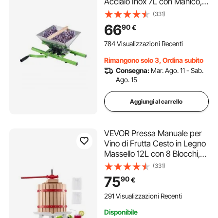
Acciaio Inox 7L con Manico,
Spremiagrumi Manuale per
(331)
Bevande Alcoliche Pressa
66
90
€
per Sidro, Mela, Uva, Tintura,
Miele, Olio d'Oliva Cucina,
784 Visualizzazioni Recenti
Casa
Rimangono solo 3, Ordina subito
Consegna:
Mar. Ago. 11 - Sab.
Ago. 15
Aggiungi al carrello
VEVOR Pressa Manuale per
Vino di Frutta Cesto in Legno
Massello 12L con 8 Blocchi,
Spremiagrumi Manuale per
(331)
Bevande Alcoliche Pressa
75
90
€
per Sidro, Mela, Uva, Tintura,
Miele, Olio d'Oliva Cucina,
291 Visualizzazioni Recenti
Casa
Disponibile