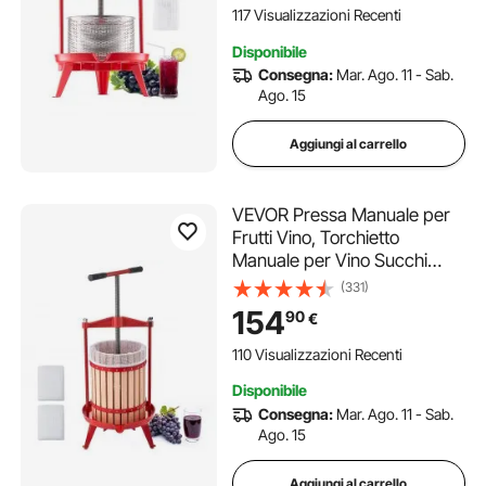
Miele, Olio d'Oliva Cucina,
117 Visualizzazioni Recenti
Casa
Disponibile
Consegna:
Mar. Ago. 11 - Sab.
Ago. 15
Aggiungi al carrello
VEVOR Pressa Manuale per
Frutti Vino, Torchietto
Manuale per Vino Succhi
Frutte 18 Litri per Mele Uva
(331)
Arance Verdure Cestello in
154
90
€
Legno Massello di Faggio,
Pressa con 2 Sacchetti Filtro
110 Visualizzazioni Recenti
Manico a T
Disponibile
Consegna:
Mar. Ago. 11 - Sab.
Ago. 15
Aggiungi al carrello