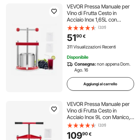
VEVOR Pressa Manuale per
Vino di Frutta Cesto in
Acciaio Inox 1,65L con
Manico, Spremiagrumi
(331)
Manuale per Bevande
51
90
€
Alcoliche Pressa per Sidro,
Mela, Uva, Tintura, Miele, Olio
311 Visualizzazioni Recenti
d'Oliva Cucina, Casa
Disponibile
Consegna:
non appena Dom.
Ago. 16
Aggiungi al carrello
VEVOR Pressa Manuale per
Vino di Frutta Cesto in
Acciaio Inox 9L con Manico,
Spremiagrumi Manuale per
(331)
Bevande Alcoliche Pressa
109
90
€
per Sidro, Mela, Uva, Tintura,