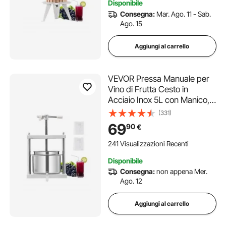
Disponibile
Consegna:
Mar. Ago. 11 - Sab.
Ago. 15
Aggiungi al carrello
VEVOR Pressa Manuale per
Vino di Frutta Cesto in
Acciaio Inox 5L con Manico,
Spremiagrumi Manuale per
(331)
Bevande Alcoliche Pressa
69
90
€
per Sidro, Mela, Uva, Tintura,
Miele, Olio d'Oliva Cucina,
241 Visualizzazioni Recenti
Casa
Disponibile
Consegna:
non appena Mer.
Ago. 12
Aggiungi al carrello