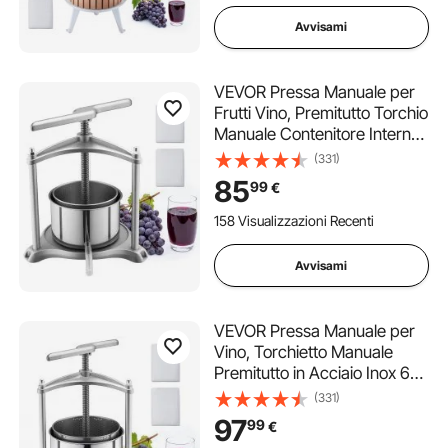
Sacchetti di Filtro
Avvisami
VEVOR Pressa Manuale per
Frutti Vino, Premitutto Torchio
Manuale Contenitore Interno
in Acciaio Inox 3 Litri per Mele
(331)
Uva Arance Verdure
85
99
€
Premitutto con 2 Sacchetti
Filtro Manico a Forma di T
158 Visualizzazioni Recenti
Avvisami
VEVOR Pressa Manuale per
Vino, Torchietto Manuale
Premitutto in Acciaio Inox 6
Litri Vino Frutta Mele Uva
(331)
Arance Verdure, Torchio per
97
99
€
Succhi da Tavolo 2 Sacchetti