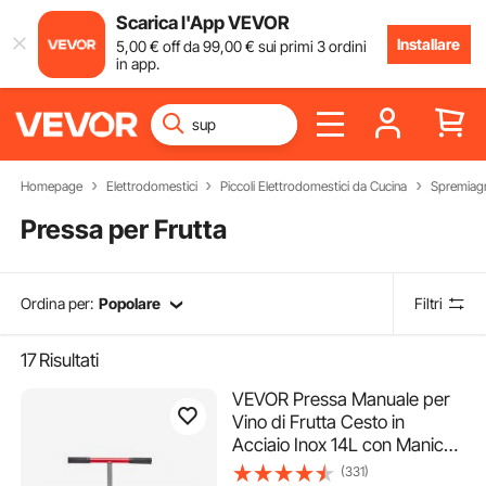
Scarica l'App VEVOR
Installare
5
,00
€
off da
99
,00
€
sui primi 3 ordini
in app.
Homepage
Elettrodomestici
Piccoli Elettrodomestici da Cucina
Spremiag
Pressa per Frutta
Ordina per:
Popolare
Filtri
17
Risultati
VEVOR Pressa Manuale per
Vino di Frutta Cesto in
Acciaio Inox 14L con Manico,
Spremiagrumi Manuale per
(331)