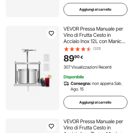
Aggiungi al carrello
VEVOR Pressa Manuale per
Vino di Frutta Cesto in
Acciaio Inox 12L con Manico,
Spremiagrumi Manuale per
(331)
Bevande Alcoliche Pressa
89
90
€
per Sidro, Mela, Uva, Tintura,
Miele, Olio d'Oliva Cucina,
307 Visualizzazioni Recenti
Casa
Disponibile
Consegna:
non appena Sab.
Ago. 15
Aggiungi al carrello
VEVOR Pressa Manuale per
Vino di Frutta Cesto in