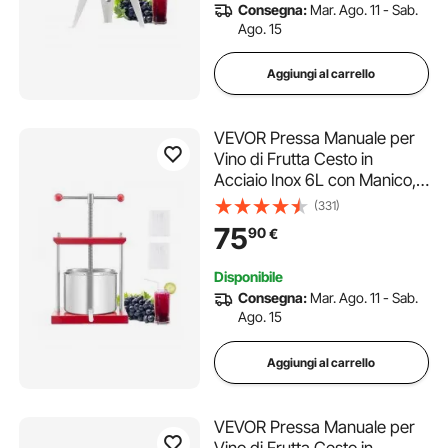
Consegna:
Mar. Ago. 11 - Sab.
Ago. 15
Aggiungi al carrello
VEVOR Pressa Manuale per
Vino di Frutta Cesto in
Acciaio Inox 6L con Manico,
Spremiagrumi Manuale per
(331)
Bevande Alcoliche Pressa
75
90
€
per Sidro, Mela, Uva, Tintura,
Miele, Olio d'Oliva Cucina,
Disponibile
Casa
Consegna:
Mar. Ago. 11 - Sab.
Ago. 15
Aggiungi al carrello
VEVOR Pressa Manuale per