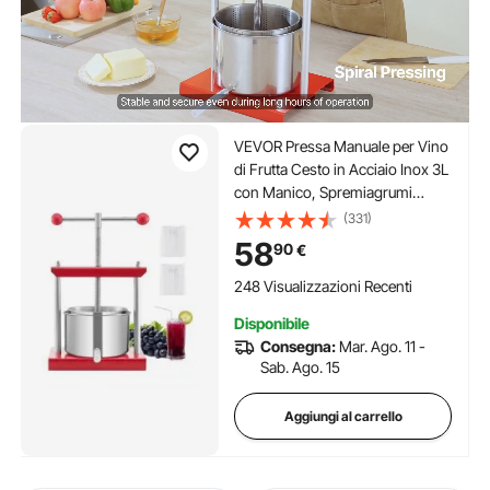
VEVOR Pressa Manuale per Vino
di Frutta Cesto in Acciaio Inox 3L
con Manico, Spremiagrumi
Manuale per Bevande Alcoliche
(331)
Pressa per Sidro, Mela, Uva,
58
90
€
Tintura, Miele, Olio d'Oliva
Cucina, Casa
248 Visualizzazioni Recenti
Disponibile
Consegna:
Mar. Ago. 11 -
Sab. Ago. 15
Aggiungi al carrello