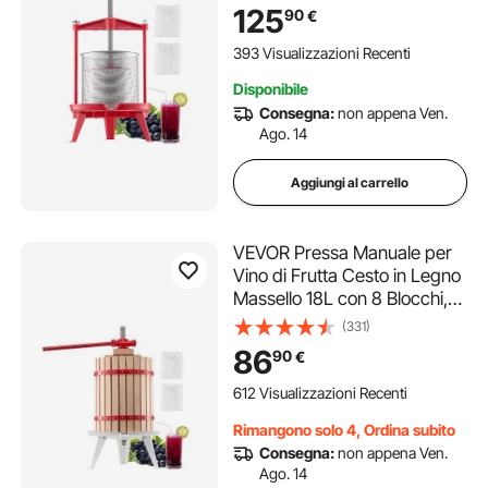
Bevande Alcoliche Pressa
125
90
€
per Sidro, Mela, Uva, Tintura,
Miele, Olio d'Oliva Cucina,
393 Visualizzazioni Recenti
Casa
Disponibile
Consegna:
non appena Ven.
Ago. 14
Aggiungi al carrello
VEVOR Pressa Manuale per
Vino di Frutta Cesto in Legno
Massello 18L con 8 Blocchi,
Spremiagrumi Manuale per
(331)
Bevande Alcoliche Pressa
86
90
€
per Sidro, Mela, Uva, Tintura,
Miele, Olio d'Oliva Cucina,
612 Visualizzazioni Recenti
Casa
Rimangono solo 4, Ordina subito
Consegna:
non appena Ven.
Ago. 14