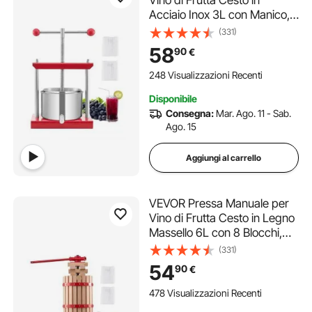
Vino di Frutta Cesto in
Acciaio Inox 3L con Manico,
Spremiagrumi Manuale per
(331)
Bevande Alcoliche Pressa
58
90
€
per Sidro, Mela, Uva, Tintura,
Miele, Olio d'Oliva Cucina,
248 Visualizzazioni Recenti
Casa
Disponibile
Consegna:
Mar. Ago. 11 - Sab.
Ago. 15
Aggiungi al carrello
VEVOR Pressa Manuale per
Vino di Frutta Cesto in Legno
Massello 6L con 8 Blocchi,
Spremiagrumi Manuale per
(331)
Bevande Alcoliche Pressa
54
90
€
per Sidro, Mela, Uva, Tintura,
Miele, Olio d'Oliva Cucina,
478 Visualizzazioni Recenti
Casa