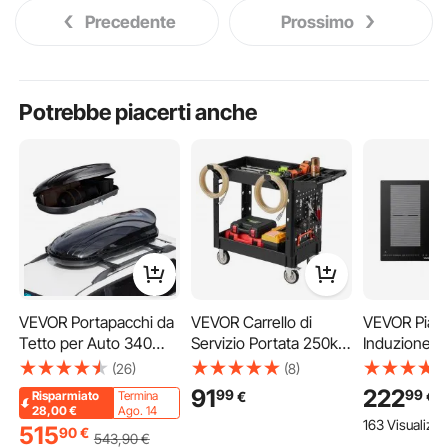
Precedente
Prossimo
Potrebbe piacerti anche
VEVOR Portapacchi da
VEVOR Carrello di
VEVOR Piano
Tetto per Auto 340
Servizio Portata 250kg
Induzione d
Litri, Box Tetto a
2 Ripiani Ruote Girevoli
Cucina Supe
(26)
(8)
Guscio Rigido ABS, con
con Freno, Carrello
Vetrocerami
91
222
99
99
€
€
Risparmiato
Termina
Apertura su Entrambi i
Officina, Ruote Fisse
Induzione 
28,00
€
Ago. 14
163 Visualizza
Lati e 2 Cinghie
con Freno, Struttura in
Bruciatori P
515
90
€
543
,90
€