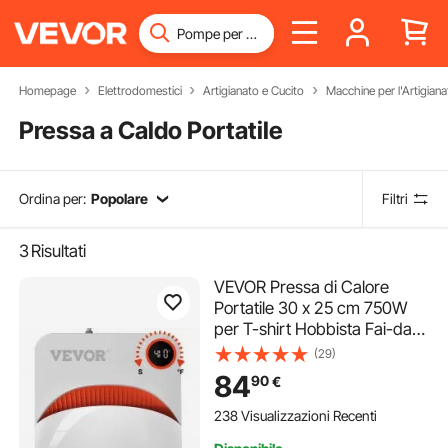
Homepage
Elettrodomestici
Artigianato e Cucito
Macchine per l'Artigiana
Pressa a Caldo Portatile
Ordina per:
Popolare
Filtri
3
Risultati
VEVOR Pressa di Calore
Portatile 30 x 25 cm 750W
per T-shirt Hobbista Fai-da-
te, Pressa a Caldo Portatile
(29)
Piastra Termica 30 x 25 cm
84
90
€
Temperatura 40-205 ℃,
Termopressa Uso Domestico
238 Visualizzazioni Recenti
3,3 kg Fai-da-te