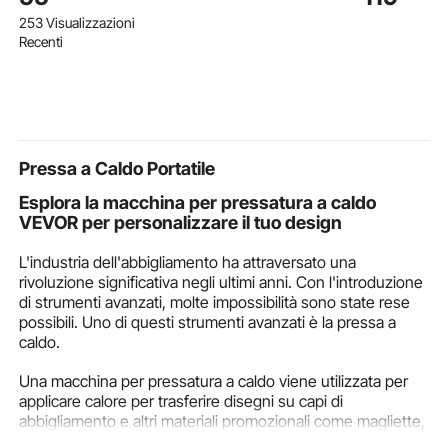
Basamento del
Policarbonato
Laterale Imb
253 Visualizzazioni
Treppiedi per Slot
Trasparente,
Tavolo da P
Recenti
modificabile Fortune
Compatibili con la
Schienale C
Design Carnival Spin
Macchina per
Gambe in Me
Game
Fustellatura VEVOR
Nero, 2 Pez
KM-1830, per
Comoda, Bi
Scrapbooking Artistici
Pressa a Caldo Portatile
Esplora la macchina per pressatura a caldo
VEVOR per personalizzare il tuo design
L'industria dell'abbigliamento ha attraversato una
rivoluzione significativa negli ultimi anni. Con l'introduzione
di strumenti avanzati, molte impossibilità sono state rese
possibili. Uno di questi strumenti avanzati è la pressa a
caldo.
Una macchina per pressatura a caldo viene utilizzata per
applicare calore per trasferire disegni su capi di
abbigliamento e altri materiali promozionali come magliette,
cappelli, tazze, ecc. Sia che tu stia già entrando nel settore