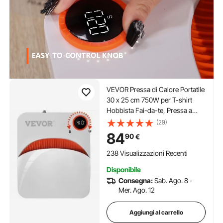
VEVOR Pressa di Calore Portatile
30 x 25 cm 750W per T-shirt
Hobbista Fai-da-te, Pressa a
Caldo Portatile Piastra Termica
(29)
30 x 25 cm Temperatura 40-205
84
90
€
℃, Termopressa Uso Domestico
3,3 kg Fai-da-te
238 Visualizzazioni Recenti
Disponibile
Consegna:
Sab. Ago. 8 -
Mer. Ago. 12
Aggiungi al carrello