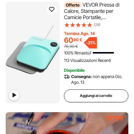
VEVOR Pressa di
Offerte
Calore, Stampante per
Camicie Portatile,
Multifunzionale Sublimazione
(29)
Transfer Pressa Calore
Termina Ago. 14
Rivestita PTFE, Facile
60
90
€
Stiratura
-
21%
76,90
€
Magliette/Borse/Progetti in
100% Rimasto/i
Vinile HTV, 22,8 x 22,8 cm
113 Visualizzazioni Recenti
Disponibile
Consegna:
non appena Gio.
Ago. 13
Aggiungi al carrello