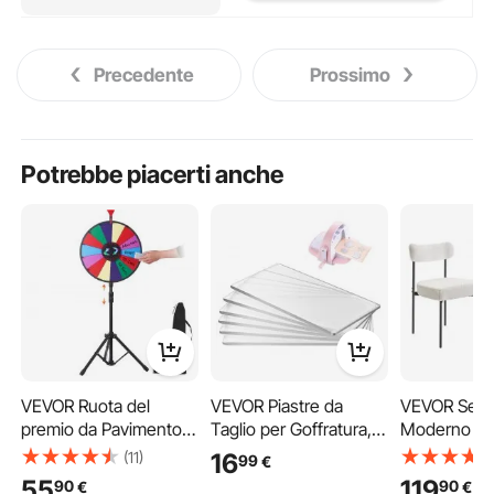
Precedente
Prossimo
Potrebbe piacerti anche
VEVOR Ruota del
VEVOR Piastre da
VEVOR Sedie 
premio da Pavimento
Taglio per Goffratura,
Moderno di
17,7 pollici Ruota a 14
Set Tamponi 6 Pezzi
Secolo Sher
(11)
16
99
€
clicker con il
170 x 80 x 2,5 mm, in
500 x 795 
55
119
90
90
€
€