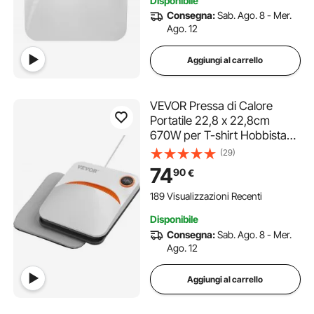
Disponibile
Consegna:
Sab. Ago. 8 - Mer.
Ago. 12
Aggiungi al carrello
VEVOR Pressa di Calore
Portatile 22,8 x 22,8cm
670W per T-shirt Hobbista
Fai-da-te, Pressa a Caldo
(29)
Portatile Piastra Termica
74
90
€
22,8x22,8cm Temperatura
40-205℃, Termopressa Uso
189 Visualizzazioni Recenti
Domestico 2,5 kg Fai-da-te
Disponibile
Consegna:
Sab. Ago. 8 - Mer.
Ago. 12
Aggiungi al carrello