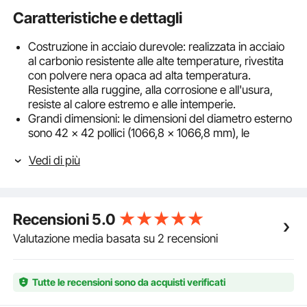
Caratteristiche e dettagli
Costruzione in acciaio durevole: realizzata in acciaio
al carbonio resistente alle alte temperature, rivestita
con polvere nera opaca ad alta temperatura.
Resistente alla ruggine, alla corrosione e all'usura,
resiste al calore estremo e alle intemperie.
Grandi dimensioni: le dimensioni del diametro esterno
sono 42 x 42 pollici (1066,8 x 1066,8 mm), le
dimensioni del diametro interno sono 36 x 36 pollici
Vedi di più
(914,4 x 914,4 mm), l'altezza è 10 pollici e lo spessore
è 0,06 pollici (1,5 mm).
Versatilità fai da te: può essere utilizzato in modo
indipendente come rivestimento per braciere o
Recensioni
5.0
integrato con materiali da giardino come mattoni o
pietre. Se utilizzato da solo, seppellire il fondo
Valutazione media basata su 2 recensioni
sottoterra e circondare con terra per creare un
braciere interrato.
Facile installazione: progettato con 8 pannelli per un
Tutte le recensioni sono da acquisti verificati
assemblaggio semplice utilizzando viti e una chiave
incluse. Non sono richiesti utensili aggiuntivi;