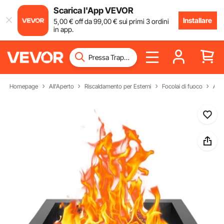
Scarica l'App VEVOR
Installare
5
,00
€
off da
99
,00
€
sui primi 3 ordini
in app.
Homepage
All'Aperto
Riscaldamento per Esterni
Focolai di fuoco
Anel