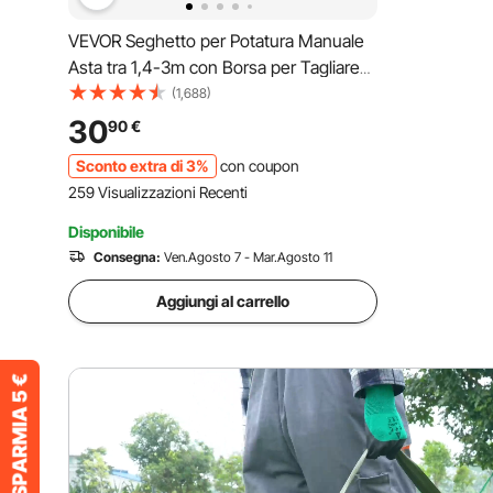
VEVOR Seghetto per Potatura Manuale
Asta tra 1,4-3m con Borsa per Tagliare
Segare Rami Boschi Alberi in Altezza,
(1,688)
Troncarami Manuale con 8 Pali Lega di
30
90
€
Alluminio Lama Curva, Seghetto
Sconto extra di 3%
con coupon
Troncarami Manuale
259 Visualizzazioni Recenti
Disponibile
Consegna:
Ven.Agosto 7 - Mar.Agosto 11
Aggiungi al carrello