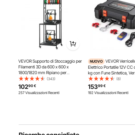
VEVOR Supporto di Stoccaggio per
VEVOR Verricell
NUOVO
Filamenti 3D da 600 x 600 x
Elettrico Portatile 12V CC
1800/1820 mm Ripiano per
kg con Fune Sintetica, Ver
Filamento per Stampante 3D a 4
con Telecomando Wireles
(343)
(8)
Livelli con Contenitore per
Cablato, Kit di Recupero 
102
153
90
€
99
€
Filamenti e Ruote, per Ufficio e
Valigetta, Passacavo, Gan
257 Visualizzazioni Recenti
192 Visualizzazioni Recenti
Officina, Nero
ATV, UTV e Off-Road