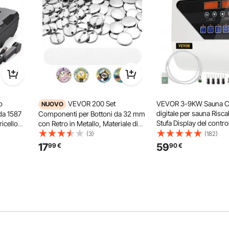
o
VEVOR 200 Set
VEVOR 3-9KW Sauna Co
NUOVO
digitale per sauna Risc
 da 1587
Componenti per Bottoni da 32 mm
Stufa Display del control
ricello
con Retro in Metallo, Materiale di
per il tempo libero all'a
s e
Consumo con Gusci Pellicole Fogli
(3)
(182)
con
di Carta Circolare Bianca, per
17
59
99
€
90
€
cio, per
Eventi Scolastici e Studi Artistici
Personalizzazione