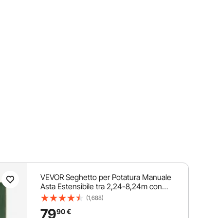
VEVOR Seghetto per Potatura Manuale
Asta Estensibile tra 2,24-8,24m con
Borsa per Tagliare Segare Rami Boschi
(1,688)
Alberi in Altezza, Troncarami Manuale
79
90
€
5,1kg Palo Estensibile in Fibra di Vetro