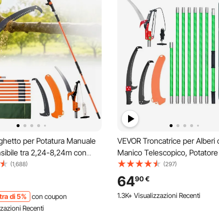
hetto per Potatura Manuale
VEVOR Troncatrice per Alberi
sibile tra 2,24-8,24m con
Manico Telescopico, Potatore 
Tagliare Segare Rami Boschi
con Asta Estensibile da 118 a
(1,688)
(297)
Altezza, Troncarami Manuale
con Forbici, Lama Affilata in A
64
90
€
Estensibile in Fibra di Vetro
65 Mn per Potatura di Rami Alt
1.3K+ Visualizzazioni Recenti
tra di 5%
con coupon
va
zazioni Recenti