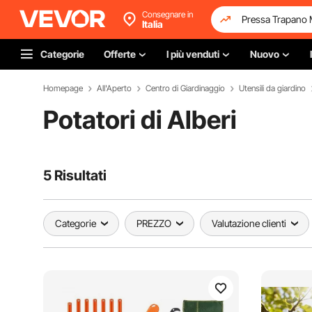
Consegnare in
Italia
Categorie
Offerte
I più venduti
Nuovo
Homepage
All'Aperto
Centro di Giardinaggio
Utensili da giardino
Potatori di Alberi
5 Risultati
Categorie
PREZZO
Valutazione clienti