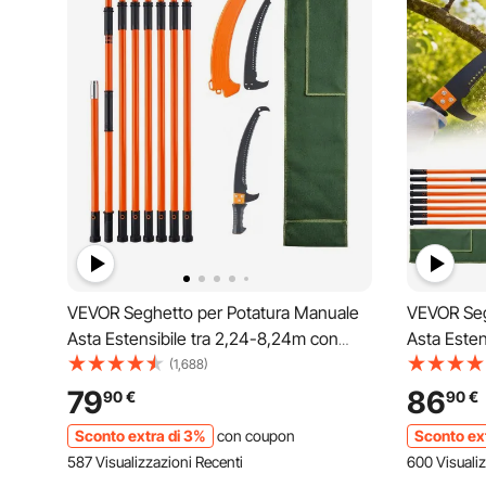
VEVOR Seghetto per Potatura Manuale
VEVOR Seg
Asta Estensibile tra 2,24-8,24m con
Asta Esten
Borsa per Tagliare Segare Rami Boschi
Borsa per 
(1,688)
Alberi in Altezza, Troncarami Manuale
Alberi in 
79
86
90
€
90
€
5,1kg Palo Estensibile in Fibra di Vetro
5,9kg Palo 
Sconto extra di 3%
con coupon
Sconto ex
Lama Curva
Lama Cur
587 Visualizzazioni Recenti
600 Visualiz