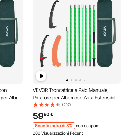
 con
VEVOR Troncatrice a Palo Manuale,
per Alberi
Potatore per Alberi con Asta Estensibile
 809,3 cm
da 118 a 809,3 cm in Fibra di Vetro
(297)
cciaio da
Leggera, Lama Affilata in Acciaio da 65
59
90
€
i
Mn, a Doppio Gancio per Palme e
Sconto extra di 3%
con coupon
Arbusti
208 Visualizzazioni Recenti