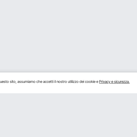
uesto sito, assumiamo che accetti il ​​nostro utilizzo dei cookie e
Privacy e sicurezza.
Conoscici
Iscriviti
Su VEVOR