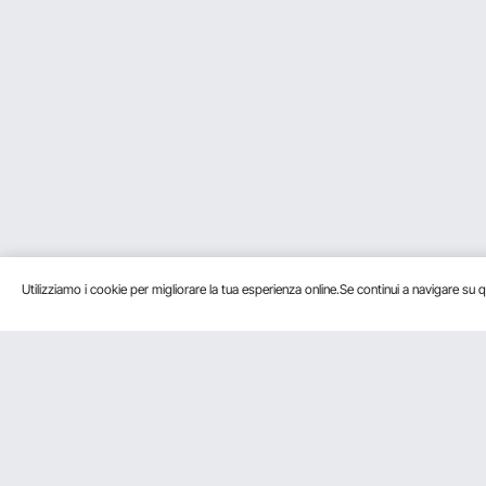
Utilizziamo i cookie per migliorare la tua esperienza online.Se continui a navigare su q
Servizio Clienti
Risorse
Contattaci
Programma Membri