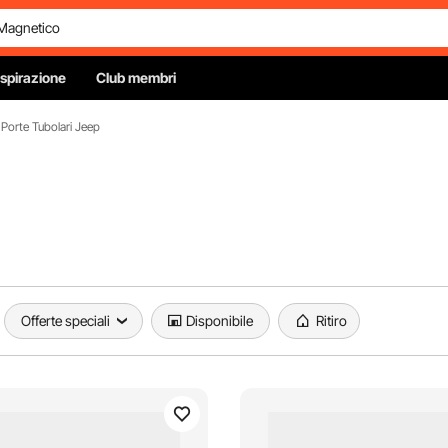
Ispirazione
Club membri
Porte Tubolari Jeep
Offerte speciali
Disponibile
Ritiro