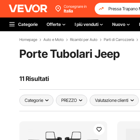
Consegnare in
Italia
Categorie
Offerte
I più venduti
Nuovo
Homepage
Auto e Moto
Ricambi per Auto
Parti di Carrozzeria
Porte Tubolari Jeep
11 Risultati
Categorie
PREZZO
Valutazione clienti