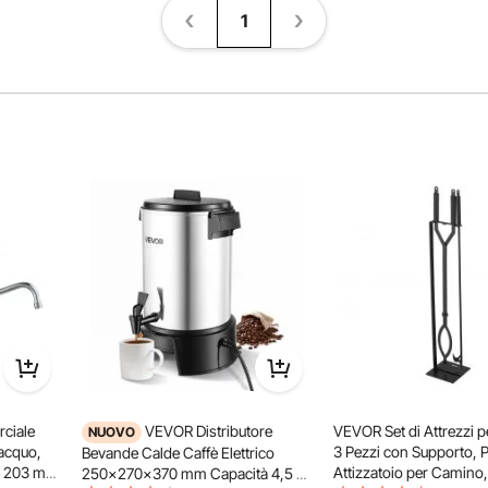
1
ciale
VEVOR Distributore
VEVOR Set di Attrezzi 
NUOVO
iacquo,
3 Pezzi con Supporto, P
Bevande Calde Caffè Elettrico
e 203 mm
Attizzatoio per Camino
250x270x370 mm Capacità 4,5 L,