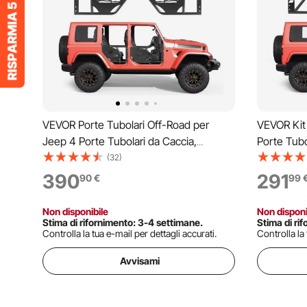
VEVOR Porte Tubolari Off-Road per
VEVOR Kit 
Jeep 4 Porte Tubolari da Caccia,
Porte Tubo
Compatibili con Jeep Wrangler JK
Compatibi
(32)
Unlimited 2007-2018, in Acciaio con
2026 Gladi
390
291
90
€
99
Specchi Laterali e Borsa Portaoggetti,
Legato, C
per Attività all'Aperto
Non disponibile
Non disponi
Stima di rifornimento: 3-4 settimane.
Stima di ri
Controlla la tua e-mail per dettagli accurati.
Controlla la 
Avvisami