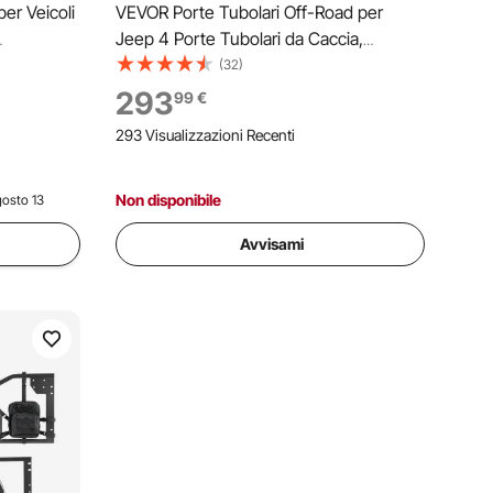
er Veicoli
VEVOR Porte Tubolari Off-Road per
Jeep 4 Porte Tubolari da Caccia,
eep Wragler
Compatibili con Jeep Wrangler JL 2018-
(32)
020-2026,
2026 e Gladiator JT 2020-2026, in
293
99
€
eriori
Acciaio Durevole con Specchi Laterali,
293 Visualizzazioni Recenti
per Lavori all'Aperto
Non disponibile
osto 13
Avvisami