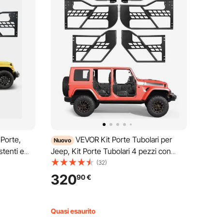
Porte,
VEVOR Kit Porte Tubolari per
Nuovo
stenti e
Jeep, Kit Porte Tubolari 4 pezzi con
con
Specchietti Retrovisori Compatibile con
(32)
n Acciaio
Wrangler JL JLU 2018-2026 Gladiator JT
320
90
€
 JK 2007-
2020-2026, in Acciaio per Fuoristrada
Quasi esaurito