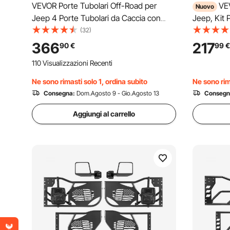
VEVOR Porte Tubolari Off-Road per
VEV
Nuovo
Jeep 4 Porte Tubolari da Caccia con
Jeep, Kit 
Specchi Laterali, Compatibili con Jeep
Compatibi
(32)
Wrangler JL/JLU e Gladiator JT 4XE
Unlimited 
366
217
90
€
99
€
2018-2026, in Acciaio Durevole per
Acciaio Le
110 Visualizzazioni Recenti
Lavori all'Aperto
Trasporto
Ne sono rimasti solo 1, ordina subito
Ne sono rima
Consegna:
Dom.Agosto 9 - Gio.Agosto 13
Consegn
Aggiungi al carrello