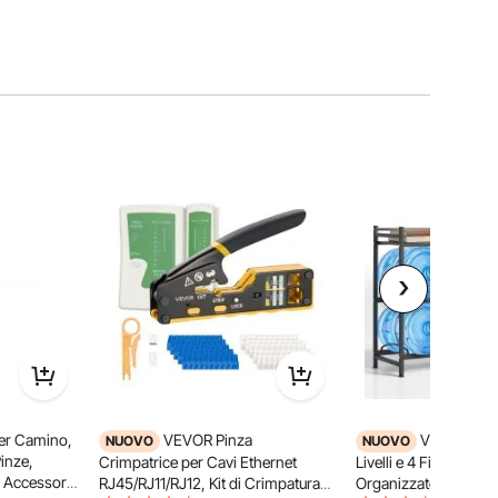
per Camino,
VEVOR Pinza
VEVOR Port
NUOVO
NUOVO
inze,
Crimpatrice per Cavi Ethernet
Livelli e 4 File per Ac
, Accessori
RJ45/RJ11/RJ12, Kit di Crimpatura
Organizzatore Bottigli