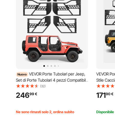
VEVOR Porte Tubolari per Jeep,
VEVOR Port
Nuovo
Set di Porte Tubolari 4 pezzi Compatibile
Stile Cacc
con Jeep Wrangler JK JKU Unlimited
Porte Jeep
(32)
2007-2018, Anteriori e Posteriori in
Adatte pe
246
171
99
€
90
€
Acciaio con Specchietti Retrovisori
Jeep Glad
Laterali
Ne sono rimasti solo 2, ordina subito
Disponibile