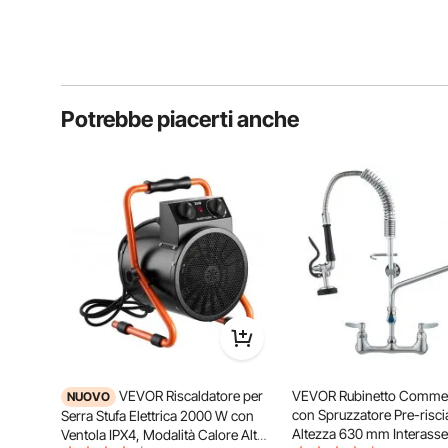
Potrebbe piacerti anche
VEVOR Riscaldatore per
VEVOR Rubinetto Commer
NUOVO
con Spruzzatore Pre-risc
Serra Stufa Elettrica 2000 W con
Altezza 630 mm Interass
Ventola IPX4, Modalità Calore Alto,