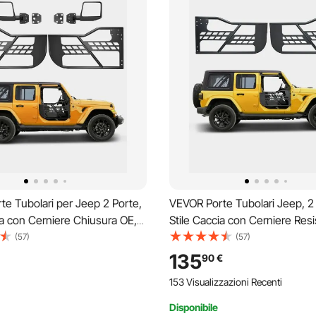
e Tubolari per Jeep 2 Porte,
VEVOR Porte Tubolari Jeep, 2 
ia con Cerniere Chiusura OE,
Stile Caccia con Cerniere Resi
 con Specchietti Retrovisori
Chiusura OE, Porte per Jeep 
(57)
(57)
r Jeep Wrangler JL 2018-2024
Cuscinetti in Gomma e Tubo i
135
90
€
iator JT 2020-2024
Temprato, per Jeep Wrangler
153 Visualizzazioni Recenti
2018
Disponibile