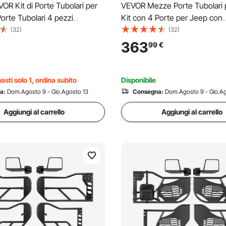
OR Kit di Porte Tubolari per
VEVOR Mezze Porte Tubolari p
Porte Tubolari 4 pezzi
Kit con 4 Porte per Jeep con
le con Jeep Wrangler JK
Specchietti, Compatile con J
(32)
(32)
2007-2018, Materiale in
JL 2018-2026 Gladiator JT 2
363
99
€
gato, con Borsa per
Porta in Acciaio da 4 pezzi Ant
, Cuscinetti in Gomma
Posteriore
sti solo 1, ordina subito
Disponibile
a:
Dom.Agosto 9 - Gio.Agosto 13
Consegna:
Dom.Agosto 9 - Gio.Ag
Aggiungi al carrello
Aggiungi al carrello