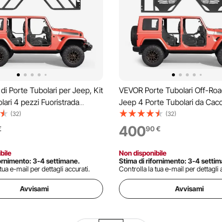
di Porte Tubolari per Jeep, Kit
VEVOR Porte Tubolari Off-Roa
lari 4 pezzi Fuoristrada
Jeep 4 Porte Tubolari da Cacc
le con Jeep Wrangler JL 2018-
Jeep Wrangler JL 2018-2026 e
(32)
(32)
ator JT 2020-2026 in Acciaio
JT 2020-2026, in Acciaio Dur
400
€
90
€
uscinetti in Gomma
Specchi Retrovisori Laterali per
all'Aperto
bile
Non disponibile
fornimento: 3-4 settimane.
Stima di rifornimento: 3-4 setti
tua e-mail per dettagli accurati.
Controlla la tua e-mail per dettagli 
Avvisami
Avvisami