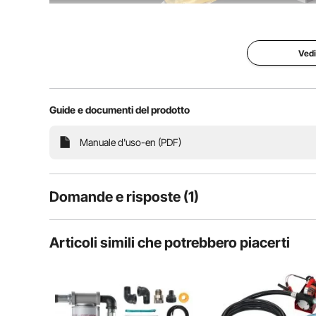
Trasferisci rapidamente il carburante con una portata
8 piedi (2,4 m) e una prevalenza massima di 45 piedi 
offre presta
Vedi
Guide e documenti del prodotto
Manuale d'uso-en (PDF)
Domande e risposte (1)
1
Domande
Articoli simili che potrebbero piacerti
Realizzata in ghisa ad alta resistenza per un'ottima re
D:
Posso aspirare anche la benzina?