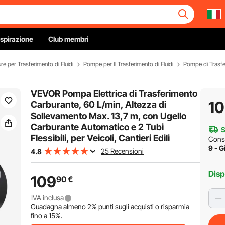
Ispirazione
Club membri
e per Trasferimento di Fluidi
Pompe per Il Trasferimento di Fluidi
Pompe di Trasf
VEVOR Pompa Elettrica di Trasferimento
1
Carburante, 60 L/min, Altezza di
Sollevamento Max. 13,7 m, con Ugello
Carburante Automatico e 2 Tubi
S
Flessibili, per Veicoli, Cantieri Edili
Cons
9 - G
25 Recensioni
4.8
Disp
109
90
€
IVA inclusa
Guadagna almeno
2%
punti sugli acquisti o risparmia
fino a
15%
.