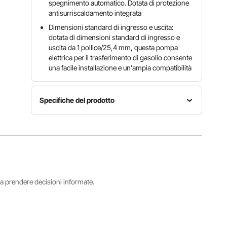
spegnimento automatico. Dotata di protezione
antisurriscaldamento integrata
Dimensioni standard di ingresso e uscita:
dotata di dimensioni standard di ingresso e
uscita da 1 pollice/25,4 mm, questa pompa
elettrica per il trasferimento di gasolio consente
una facile installazione e un'ampia compatibilità
Specifiche del prodotto
Numero
modello
Potenza
Portata
articolo
0,5
16 GPM /
DTP-60N-
CV/370 W
60 L/min
J01
i a prendere decisioni informate.
Altezza di
Sollevamento
Tensione/frequenza
aspirazione
massimo
AC 230 V,
massima
(scarico)
50 Hz
8 piedi /
45 piedi /
2,4 m
13,7 m