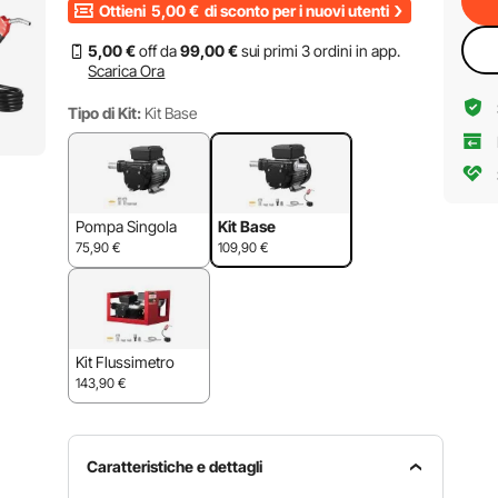
Ottieni
5,00
€
di sconto per i nuovi utenti
5
,00
€
off da
99
,00
€
sui primi 3 ordini in app.
Scarica Ora
Tipo di Kit:
Kit Base
Pompa Singola
Kit Base
75,90
€
109,90
€
Kit Flussimetro
143,90
€
Caratteristiche e dettagli