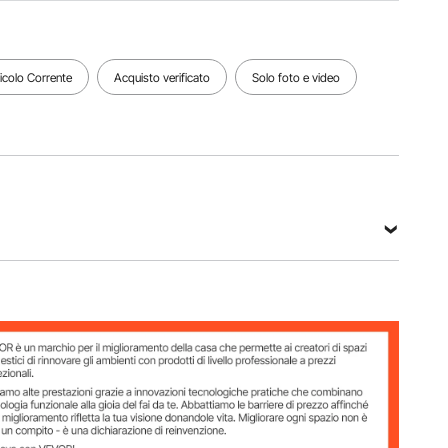
Vedi tutte le specifiche
ticolo Corrente
Acquisto verificato
Solo foto e video
min