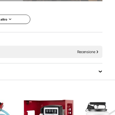
 massima di 16 GPM (60 L/min), un'aspirazione massima di
(13,7 m). Dotata di un motore in rame puro, questa pompa
zioni affidabili.
 altro
Recensione
Fai una domanda
Ordina per：
Domande in evidenza
sistenza alla pressione, all'usura e alla corrosione. Questa