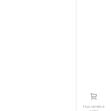
Il tuo carrello è
vuoto!