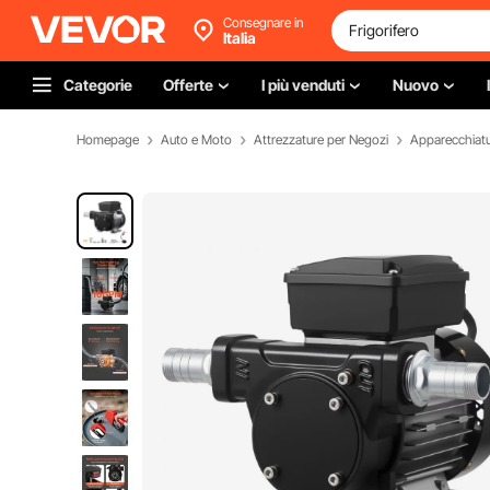
Consegnare in
Italia
Categorie
Offerte
I più venduti
Nuovo
Homepage
Auto e Moto
Attrezzature per Negozi
Apparecchiatur