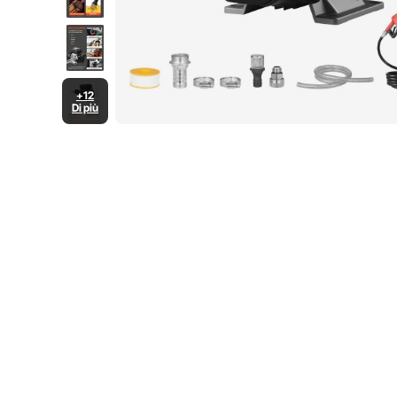
+12
Di più