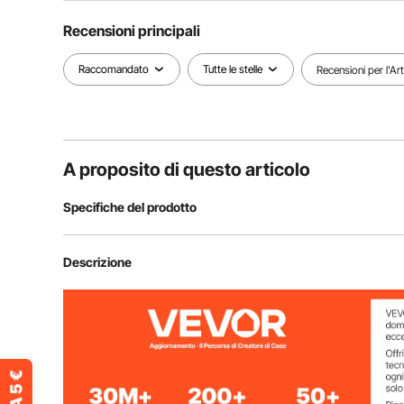
Recensioni principali
Raccomandato
Tutte le stelle
Recensioni per l'Ar
A proposito di questo articolo
Specifiche del prodotto
Numero modello articolo
DTP-60N-J01
Descrizione
Potenza
0,5 CV/370 W
Portata
16 GPM / 60 L/