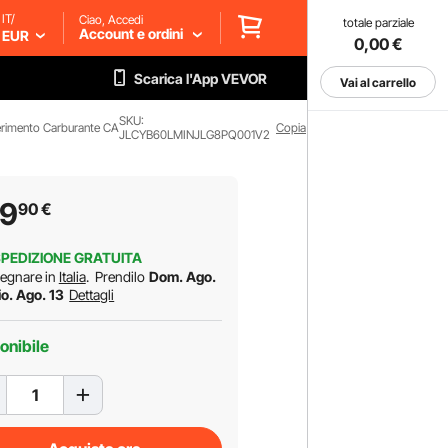
IT/
Ciao, Accedi
totale parziale
Account e ordini
EUR
0,00
€
Scarica l'App VEVOR
Vai al carrello
SKU:
erimento Carburante CA
Copia
JLCYB60LMINJLG8PQ001V2
09
90
€
PEDIZIONE GRATUITA
egnare in
Italia
.
Prendilo
Dom. Ago.
io. Ago. 13
Dettagli
onibile