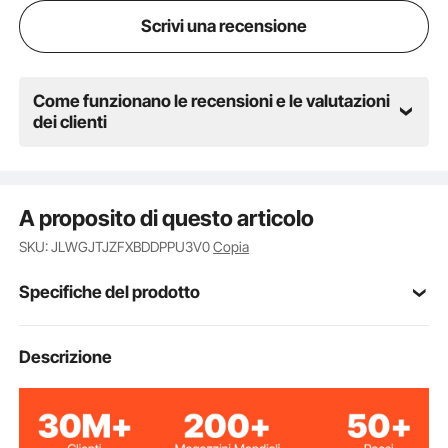
Scrivi una recensione
Come funzionano le recensioni e le valutazioni
dei clienti
A proposito di questo articolo
SKU: JLWGJTJZFXBDDPPU3V0
Copia
Specifiche del prodotto
Numero modello
Descrizione
CT-999RF
articolo
Lega di alluminio
Materiale