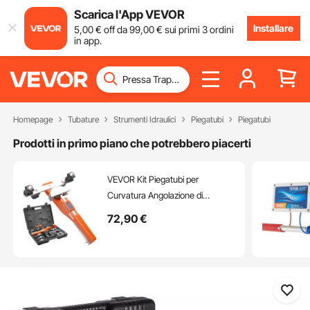
Scarica l'App VEVOR
Installare
5
,00
€
off da
99
,00
€
sui primi 3 ordini
in app.
Homepage
Tubature
Strumenti Idraulici
Piegatubi
Piegatubi
Prodotti in primo piano che potrebbero piacerti
VEVOR Kit Piegatubi per
Curvatura Angolazione di
Piegatura 90° con 7 Matrici 1/4 a
72
,90
€
7/8 pollici Sostituibili Fornito in
Valigetta Portatile, Curvatubi a
Cricchetto Pieghevole
Bidirezionale a 90° 4,86kg