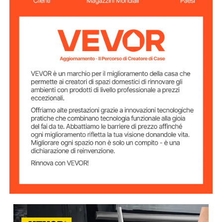
1/4", 5/16", 3/8", 1/2", 5/8",
Dimensioni
3/4", 7/8" (8/6/10/12/16/19/
Matrici
22 mm)
Massimo Angolo
90°
di Piegatura
Massimo Forza di
10 KN
Piegatura