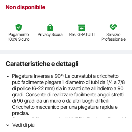
Non disponibile
Pagamento
Privacy Sicura
Resi GRATUITI
Servizio
100% Sicuro
Professionale
Caratteristiche e dettagli
Piegatura Inversa a 90°: La curvatubi a cricchetto
può facilmente piegare il diametro di tubi da 1/4 a 7/8
di pollice (6-22 mm) sia in avanti che all'indietro a 90
gradi. Consente di realizzare facilmente angoli stretti
di 90 gradi da un muro o da altri luoghi difficili.
Cricchetto meccanico per una piegatura rapida e
precisa.
Gamma di Piegatura da 1/4 "-7/8": Forniamo 7 matrici
Vedi di più
colorate intercambiabili per piegatubi, che vanno da
1/4" a 7/8". Tutti questi sono realizzati in lega di