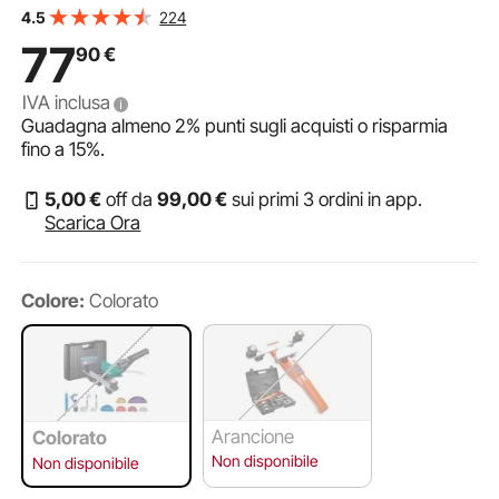
per Refrigerazione HVAC, Strumento di Piegatura Tubi
224
4.5
Meccanico per Tubi da 6,35 mm a 22,23 mm
77
90
€
IVA inclusa
Guadagna almeno
2%
punti sugli acquisti o risparmia
fino a
15%
.
5
,00
€
off da
99
,00
€
sui primi 3 ordini in app.
Scarica Ora
Colore:
Colorato
Arancione
Colorato
Non disponibile
Non disponibile