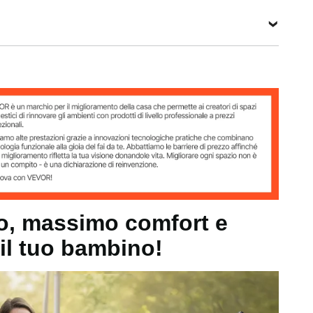
comunica
pollici /
regolabile
zione a
1170 x
rete)
340 x 240
mm
Vedi tutte le specifiche
97 kg
nita
x 9,45 pollici / 1170 x 340 x 240 mm
zo, massimo comfort e
 il tuo bambino!
estra di comunicazione a rete)