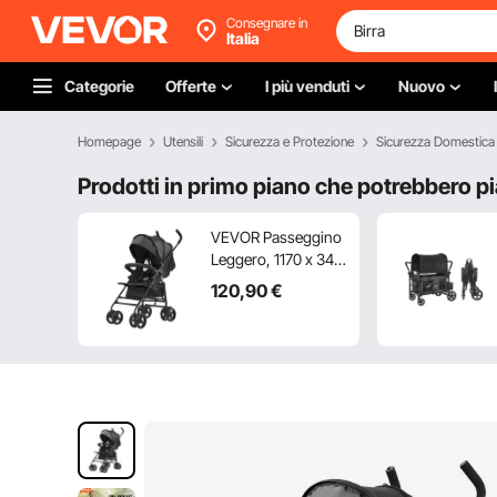
Consegnare in
Italia
Categorie
Offerte
I più venduti
Nuovo
Homepage
Utensili
Sicurezza e Protezione
Sicurezza Domestica
Prodotti in primo piano che potrebbero pi
VEVOR Passeggino
Leggero, 1170 x 340
x 240 mm
120
,90
€
Passeggino per
Bambini Piccoli a
Ombrello, Schienale
Reclinabile
Multiposizione,
Telaio in Acciaio
Carbonio, Ampio
Cestino
Portaoggetti, per