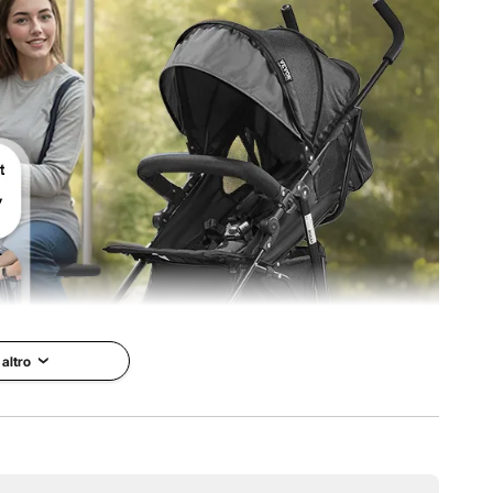
bonio Q235A + tessuto Oxford 300D
umatici EVA
6,06 kg
x 40,94 pollici / 780 x 500 x 1040 mm
 altro