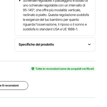
Schienale regolabile: il passeggino è dotato di
uno schienale regolabile con un intervallo di
95-145°, che offre più modalità: verticale,
reclinato e piatto. Questa regolazione soddisfa
le esigenze del tuo bambino per quanto
riguarda l'osservazione, il riposo o il sonno e
soddisfa lo standard USA e UE 1888-1.
Specifiche del prodotto
Regolazione
Carico
meccanica
Modello
massimo
dello
U103E
Tutte le recensioni sono da acquisti verificati
33 libbre /
schienale
14,97 kg
regolazio
ne infinita
le 8 recensioni
Dimensioni
piegate
Baldacchino
46,06 x
triplo (con
13,39 x
Angolo
finestra di
9,45
schienale