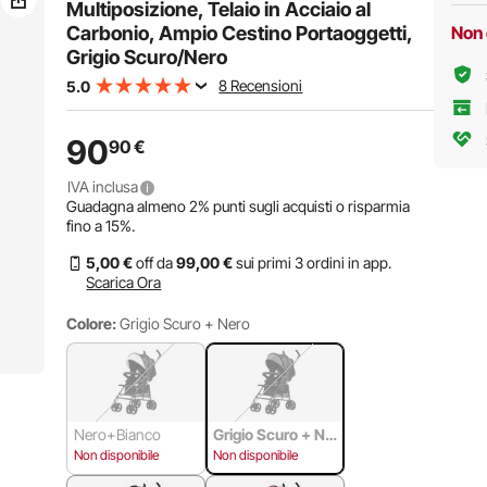
Viaggi, Nero/Rosa
Multiposizione, Telaio in Acciaio al
Carbonio, Ampio Cestino Portaoggetti,
Non 
Grigio Scuro/Nero
8 Recensioni
5.0
90
90
€
IVA inclusa
Guadagna almeno
2%
punti sugli acquisti o risparmia
fino a
15%
.
5
,00
€
off da
99
,00
€
sui primi 3 ordini in app.
Scarica Ora
Colore:
Grigio Scuro + Nero
Nero+Bianco
Grigio Scuro + Ne
ro
Non disponibile
Non disponibile