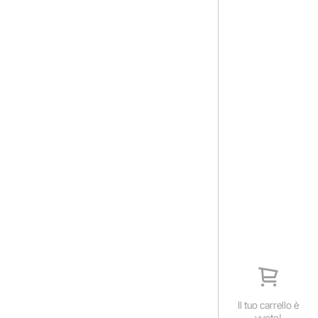
Il tuo carrello è
vuoto!