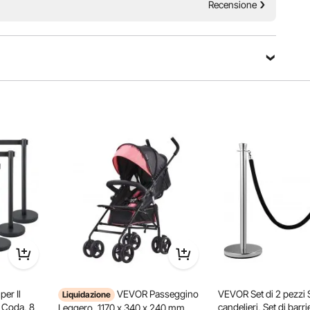
 i genitori in movimento. È leggero e pieghevole, con un
Recensione
ambino. Gli pneumatici ammortizzanti in EVA sono adatti a
 il tuo bambino è facile e sicuro.
per Il
VEVOR Passeggino
VEVOR Set di 2 pezzi S
Liquidazione
a Coda, 8
candelieri, Set di barr
Leggero, 1170 x 340 x 240 mm