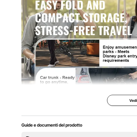
Materiale
acciaio al car
Pneumatici
8 pezzi di pne
Peso netto (con tutti gli accessori)
13,36 libbre / 
Dimensioni complessive del prodotto
30,71 x 19,69 
(L x P x A)
Vedi
Guide e documenti del prodotto