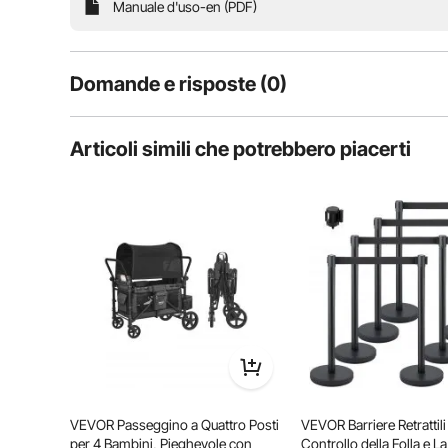
Questo passeggino portatile è un ottimo compagno per
Manuale d'uso-en (PDF)
telaio robusto che garantisce sicurezza per il tuo b
diversi terreni. Viaggiare con
Domande e risposte (0)
Domande tipiche sul prodotto:
Articoli simili che potrebbero piacerti
il prodotto è durevole?
Fai la prima domanda
VEVOR Passeggino a Quattro Posti
VEVOR Barriere Retrattili 
per 4 Bambini, Pieghevole con
Controllo della Folla e L