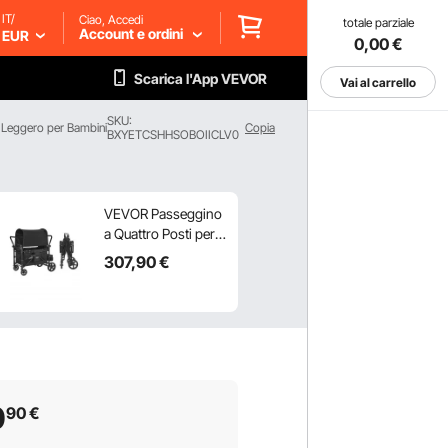
IT/
Ciao, Accedi
totale parziale
Account e ordini
EUR
0,00
€
Scarica l'App VEVOR
Vai al carrello
SKU:
Leggero per Bambini
Copia
BXYETCSHHSOBOIICLV0
VEVOR Passeggino
a Quattro Posti per 4
Bambini, Pieghevole
307
,90
€
con Maniglia
Regolabile,
Imbracatura di
Sicurezza Tettuccio
Rimovibile,
Passeggino
Bambini Comodo
0
90
€
Resistente, Nero,
Carico 150 kg