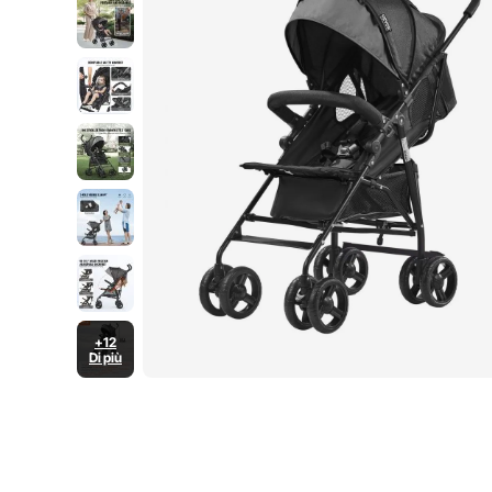
Viaggi, Nero
+12
Di più