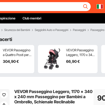
Ispirazione
Club membri
Sicurezza dei Bambini
Seggiolini Auto e Passeggini
Passeggini
Passeggino 
acerti
VEVOR Passeggino
VEVOR Passeggino
a Quattro Posti per 4
Leggero, 1170 x 340
Bambini, Pieghevole
x 240 mm
304
,90
€
66
,90
€
con Maniglia
Passeggino per
Regolabile,
Bambini a Ombrello,
Imbracatura di
Schienale
Sicurezza Tettuccio
Reclinabile
Rimovibile,
Multiposizione,
Passeggino
Telaio in Acciaio al
VEVOR Passeggino Leggero, 1170 x 340
Comodo, Grigio
Carbonio, Ampio
9
x 240 mm Passeggino per Bambini a
Scuro e Nero,
Cestino
Ombrello, Schienale Reclinabile
Carico 150 kg
Portaoggetti, per