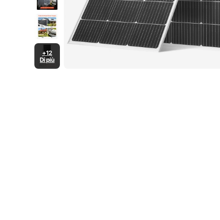
+12
Di più