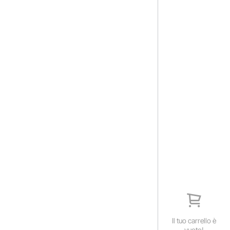
Il tuo carrello è
vuoto!