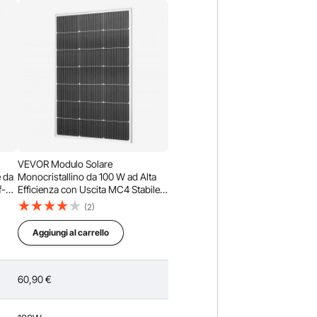
VEVOR Modulo Solare
e da
Monocristallino da 100 W ad Alta
f-
Efficienza con Uscita MC4 Stabile e
cita
Telaio in Alluminio, Impermeabile
(2)
IP65 per Applicazioni su Tetti Piani
per Auto, Barche, Camper
Aggiungi al carrello
60,90
€