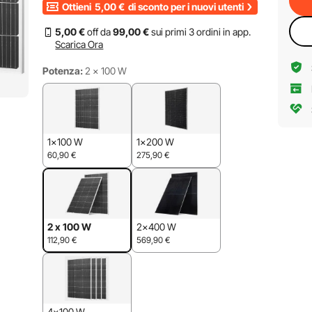
Ottieni
5,00
€
di sconto per i nuovi utenti
5
,00
€
off da
99
,00
€
sui primi 3 ordini in app.
Scarica Ora
Potenza:
2 x 100 W
1x100 W
1x200 W
60,90
€
275,90
€
2 x 100 W
2x400 W
112,90
€
569,90
€
4x100 W