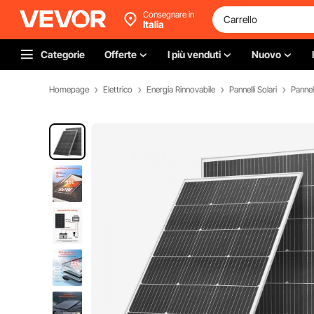
Consegnare in
Italia
Categorie
Offerte
I più venduti
Nuovo
Homepage
Elettrico
Energia Rinnovabile
Pannelli Solari
Pannel