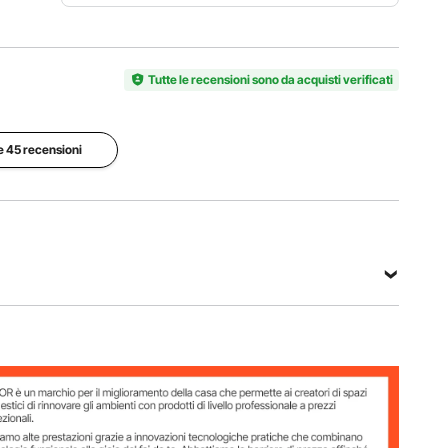
Potenza
Numero
del
Grado di
modello
pannello
protezione
articolo
Tutte le recensioni sono da acquisti verificati
solare
IP65
100W
2 pezzi
100 W
le 45 recensioni
Intervallo di
temperatura di
Peso
Efficienza di
funzionamento
netto
conversione
da -4°F a
20,7
≥23%
149°F / da
libbre /
-20°C a
9,4 kg
65°C
Vedi tutte le specifiche