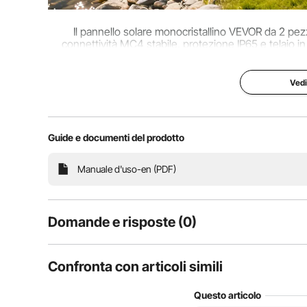
Il pannello solare monocristallino VEVOR da 2 pez
connettività MC4 stabile, protezione IP65 e telaio in
diversi ambienti e fornis
Vedi
Guide e documenti del prodotto
Manuale d'uso-en (PDF)
Domande e risposte (0)
Domande tipiche sul prodotto:
Confronta con articoli simili
il prodotto è durevole?
Questo articolo
Fai la prima domanda
Goditi un'energia affidabile quando vuoi con il nostro