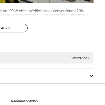
zi da 100 W offre un'efficienza di conversione ≥23%,
 alluminio anticorrosione. Funziona in modo affidabile in
ce energia costante per auto.
 altro
Recensione
Raccomandazioni
 pannello solare monocristallino ad alta efficienza. Con un