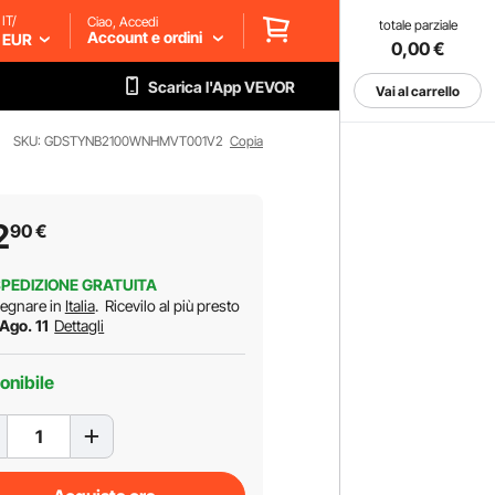
IT/
Ciao, Accedi
totale parziale
Account e ordini
EUR
0,00
€
Scarica l'App VEVOR
Vai al carrello
SKU: GDSTYNB2100WNHMVT001V2
Copia
2
90
€
PEDIZIONE GRATUITA
egnare in
Italia
.
Ricevilo al più presto
 Ago. 11
Dettagli
onibile