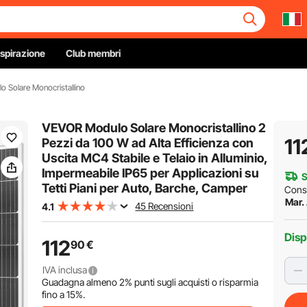
Ispirazione
Club membri
lo Solare Monocristallino
VEVOR Modulo Solare Monocristallino 2
11
Pezzi da 100 W ad Alta Efficienza con
Uscita MC4 Stabile e Telaio in Alluminio,
Impermeabile IP65 per Applicazioni su
S
Tetti Piani per Auto, Barche, Camper
Cons
Mar.
45 Recensioni
4.1
Disp
112
90
€
IVA inclusa
Guadagna almeno
2%
punti sugli acquisti o risparmia
fino a
15%
.