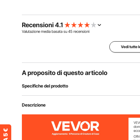
Recensioni 4.1
Valutazione media basata su
45
recensioni
Vedi tutte 
A proposito di questo articolo
Specifiche del prodotto
Numero modello articolo
100W
Descrizione
Potenza del pannello solare
2 pezzi 100 W
Grado di protezione
IP65