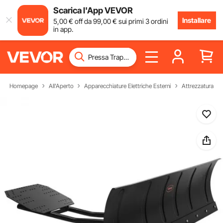
Scarica l'App VEVOR
Installare
5
,00
€
off da
99
,00
€
sui primi 3 ordini
in app.
Homepage
All'Aperto
Apparecchiature Elettriche Esterni
Attrezzatura pe