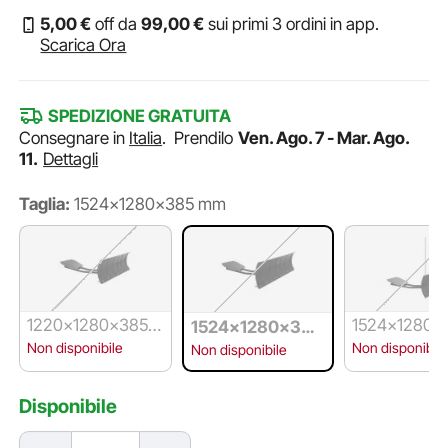
5
,00
€
off da
99
,00
€
sui primi 3 ordini in app.
Scarica Ora
SPEDIZIONE GRATUITA
Consegnare in
Italia
.
Prendilo
Ven. Ago. 7 - Mar. Ago.
11.
Dettagli
Taglia:
1524x1280x385 mm
1220x1280x385
1524x1280x
1524x1280x385
mm
mm(con Ribal
mm
Non disponibile
Non disponibile
Non disponibile
Gomma)
Disponibile