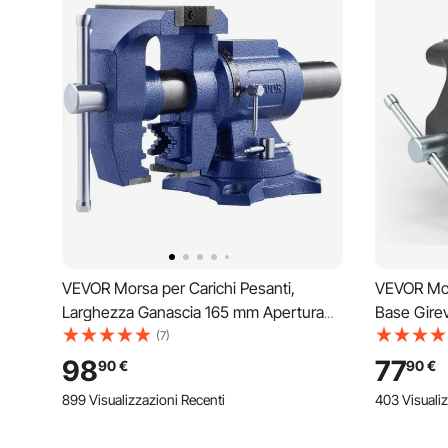
VEVOR Morsa per Carichi Pesanti,
VEVOR Mor
Larghezza Ganascia 165 mm Apertura
Base Gire
Massima Ganascia 125 mm, Morsa in
Rotante La
(7)
Ferro Duttile con Incudine, Testa Base
Bidirezion
98
77
90
€
90
€
Girevole a 360°, per Riparazione Tubi
Commercia
899 Visualizzazioni Recenti
403 Visualiz
Lavorazione Metalli
da Banco 