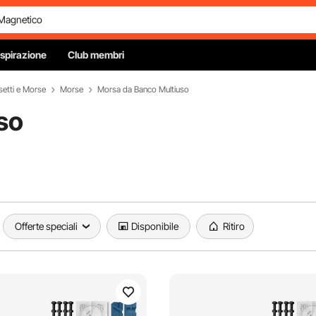
Ispirazione
Club membri
etti e Morse
Morse
Morsa da Banco Multiuso
so
Offerte speciali
Disponibile
Ritiro