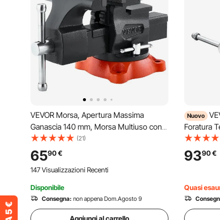
VEVOR Morsa, Apertura Massima
VE
Nuovo
Ganascia 140 mm, Morsa Multiuso con
Foratura T
Base Bloccaggio Girevole 360°, Morsa
140 mm, M
(21)
da Banco in Ferro Nodulare per Carichi
in Ghisa S
65
93
90
€
90
€
Pesanti, Ganasce a 2 Vie per Serraggio
mm, Apert
147 Visualizzazioni Recenti
di Tubi Tondi
Serraggio
Disponibile
Quasi esaur
Consegna:
non appena Dom.Agosto 9
Consegn
Aggiungi al carrello