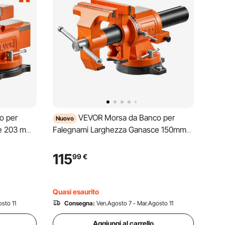
o per
VEVOR Morsa da Banco per
Nuovo
ce 203 mm
Falegnami Larghezza Ganasce 150mm
del Legno
Girevole a 360° Per Lavorazione del
ine, Ghisa
Legno Foratura Taglio Tubi, Materiale in
115
99
€
a 71mm
Ghisa Sferoidale, Profondità di Gola
71mm Apertura Ganasce 155mm
Quasi esaurito
sto 11
Consegna:
Ven.Agosto 7 - Mar.Agosto 11
Aggiungi al carrello