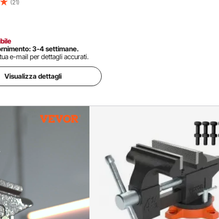
atura Taglio Tubi, Ghisa
(21)
, Profondità della Gola 90 mm,
erraggio 25 kN , Lavorazione
bo
bile
fornimento: 3-4 settimane.
tua e-mail per dettagli accurati.
Visualizza dettagli