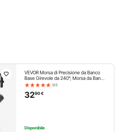
VEVOR Morsa di Precisione da Banco
Base Girevole da 240°, Morsa da Banco
Rotante Larghezza di Ganascia 11,5 cm
(61)
Apertura 8,5 cm per Uso Domestico
32
90
€
Commerciale da Garage Officina, Morsa
da Banco 4,6 kg
Disponibile