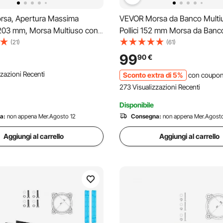
sa, Apertura Massima
VEVOR Morsa da Banco Multi
203 mm, Morsa Multiuso con
Pollici 152 mm Morsa da Banc
caggio Girevole 360°, Morsa
in Ghisa Morsa Multiuso con 
(21)
(61)
n Ferro Nodulare per Carichi
Girevole 360 Gradi
99
90
€
anasce a 2 Vie per Serraggio
zazioni Recenti
Sconto extra di 5%
con coupo
ndi
273 Visualizzazioni Recenti
Disponibile
a:
non appena Mer.Agosto 12
Consegna:
non appena Mer.Agosto
Aggiungi al carrello
Aggiungi al carrello