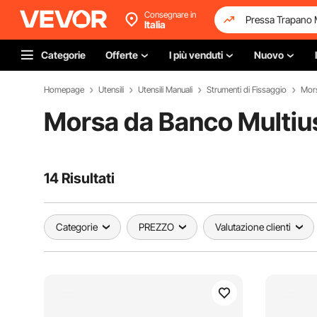
Consegnare in
Italia
Categorie
Offerte
I più venduti
Nuovo
Homepage
Utensili
Utensili Manuali
Strumenti di Fissaggio
Mors
Morsa da Banco Multiu
14 Risultati
Categorie
PREZZO
Valutazione clienti