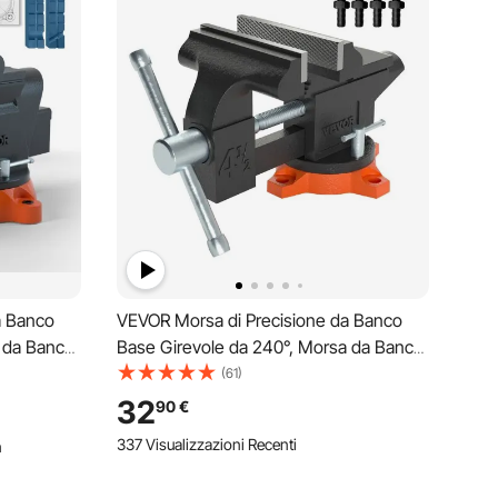
a Banco
VEVOR Morsa di Precisione da Banco
a da Banco
Base Girevole da 240°, Morsa da Banco
a 15,2 cm
Rotante Larghezza di Ganascia 11,5 cm
(61)
stico
Apertura 8,5 cm per Uso Domestico
32
90
€
na, Morsa
Commerciale da Garage Officina, Morsa
337 Visualizzazioni Recenti
n
da Banco 4,6 kg