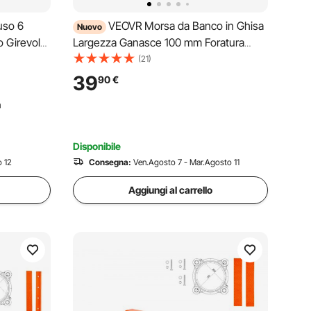
uso 6
VEOVR Morsa da Banco in Ghisa
Nuovo
o Girevole
Largezza Ganasce 100 mm Foratura
Base
Taglio Tubi, Morsa da Tavolo Base
(21)
Girevole a 360° Profondità Gola 57 mm
39
90
€
Apertura Ganasce 120 mm, Base in
n
Ghisa, Riparazione, Garage
Disponibile
 12
Consegna:
Ven.Agosto 7 - Mar.Agosto 11
Aggiungi al carrello