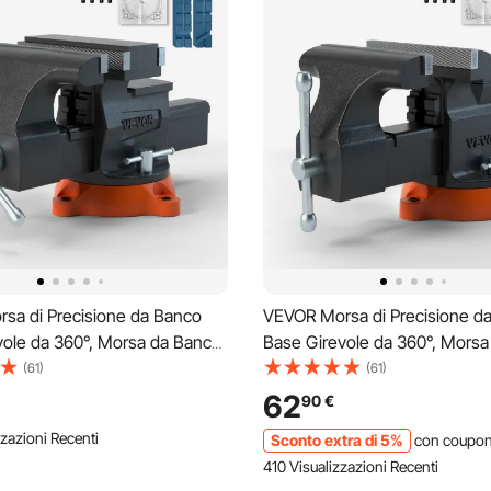
sa di Precisione da Banco
VEVOR Morsa di Precisione d
vole da 360°, Morsa da Banco
Base Girevole da 360°, Mors
rghezza di Ganascia 16,7 cm
Rotante Larghezza di Ganasci
(61)
(61)
ale per Uso Domestico
Apertura 15 cm per Uso Dome
62
90
€
le da Garage Officina, Morsa
Commerciale da Garage Offici
zazioni Recenti
Sconto extra di 5%
con coupo
12,9 kg
da Banco 11,3 kg
410 Visualizzazioni Recenti