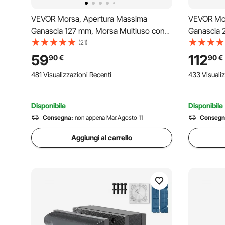
VEVOR Morsa, Apertura Massima
VEVOR Mor
Ganascia 127 mm, Morsa Multiuso con
Ganascia 
Base Bloccaggio Girevole 360°, Morsa
Base Bloc
(21)
da Banco in Ferro Nodulare per Carichi
da Banco i
59
112
90
€
90
€
Pesanti, Ganasce a 2 Vie per Serraggio
Pesanti, G
481 Visualizzazioni Recenti
433 Visualiz
di Tubi Tondi
di Tubi To
Disponibile
Disponibile
Consegna:
non appena Mar.Agosto 11
Consegn
Aggiungi al carrello