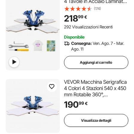
4 Tavole in Acciaio Laminato
Serigrafica Manuale per
(174)
Abbigliamento Fai-da-te,
218
99
€
Stampante per Serigrafia 4
Colori 4 Tavole Dimensioni da
292 Visualizzazioni Recenti
Stampa 54x45 cm Girevole
Disponibile
360°
Consegna:
Ven. Ago. 7 - Mar.
Ago. 11
Aggiungi al carrello
VEVOR Macchina Serigrafica
4 Colori 4 Stazioni 540 x 450
mm Rotabile 360°,
Stampante Serigrafia in
190
99
€
Acciaio al Carbonio
Verniciato a Polvere, per
Personalizzazione Magliette
Visualizza dettagli
Uso Domestico e
Commerciale