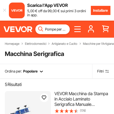
Scarica l'App VEVOR
Installare
5
,00
€
off da
99
,00
€
sui primi 3 ordini
in app.
Homepage
Elettrodomestici
Artigianato e Cucito
Macchine per l'Artigiana
Macchina Serigrafica
Ordina per:
Popolare
Filtri
5
Risultati
VEVOR Macchina da Stampa
in Acciaio Laminato
Serigrafica Manuale
Monocolore per
(174)