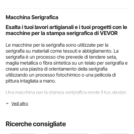
Corallina
Calore
cuscinetto macchina
Macchina Serigrafica
Esalta i tuoi lavori artigianali e i tuoi progetti con le
pasta fatta in casa macchina
macchine per la stampa serigrafica di VEVOR
Le macchine per la serigrafia sono utilizzate per la
serigrafia su materiali come tessuti e abbigliamento. La
serigrafia è un processo che prevede di tendere seta,
maglia metallica o fibra sintetica su un telaio per serigrafia e
creare una piastra di orientamento della serigrafia
utilizzando un processo fotochimico o una pellicola di
pittura intagliata a mano.
Una macchina per la stampa serigrafica rende il tuo design
più resistente allo sbiadimento rispetto a una pressa
Vedi altro
digitale. Questo perché, nella stampa serigrafica, vengono
utilizzati strati di inchiostro densi, che la sostanza della
superficie assorbe. Per acquistare macchine per la stampa
serigrafica di alta qualità, visita VEVOR; offriamo macchine
Ricerche consigliate
per la stampa serigrafica eccellenti e di alta qualità per