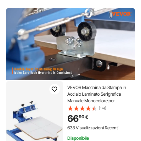
VEVOR Macchina da Stampa in
Acciaio Laminato Serigrafica
Manuale Monocolore per
l'Abbigliamento Fai-da-te,
(174)
Stampante per Serigrafia
66
90
€
Monocolore Dimensioni da
Stampa 54 x 45cm Molla Doppia
633 Visualizzazioni Recenti
Regolabile
Disponibile