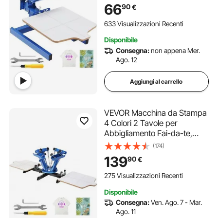
l'Abbigliamento Fai-da-te,
66
90
€
Stampante per Serigrafia
Monocolore Dimensioni da
633 Visualizzazioni Recenti
Stampa 54 x 45cm Molla
Disponibile
Doppia Regolabile
Consegna:
non appena Mer.
Ago. 12
Aggiungi al carrello
VEVOR Macchina da Stampa
4 Colori 2 Tavole per
Abbigliamento Fai-da-te,
Stampante per Serigrafia in
(174)
Acciaio Laminato Serigrafica
139
90
€
Manuale 4 Colori 2 Tavole
Dimensioni da Stampa
275 Visualizzazioni Recenti
54x45cm Girevole 360°
Disponibile
Consegna:
Ven. Ago. 7 - Mar.
Ago. 11