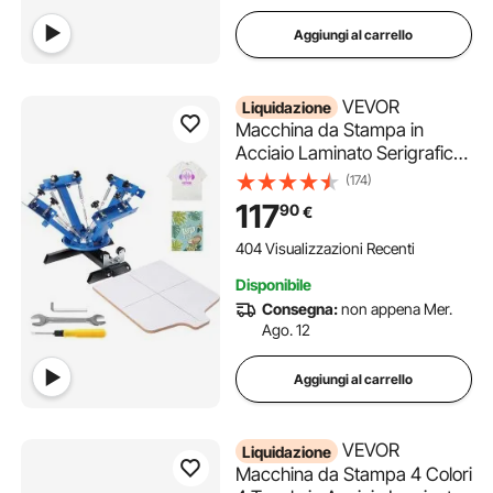
Aggiungi al carrello
VEVOR
Liquidazione
Macchina da Stampa in
Acciaio Laminato Serigrafica
Manuale 4 Colori per
(174)
l'Abbigliamento Fai-da-te,
117
90
€
Stampante per Serigrafia 4
Colori Dimensioni da Stampa
404 Visualizzazioni Recenti
54 x 45cm Posizionamento
Disponibile
Doppio Strato
Consegna:
non appena Mer.
Ago. 12
Aggiungi al carrello
VEVOR
Liquidazione
Macchina da Stampa 4 Colori