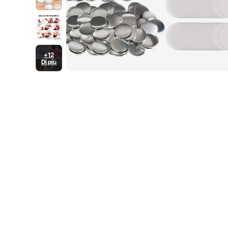
+12
Di più