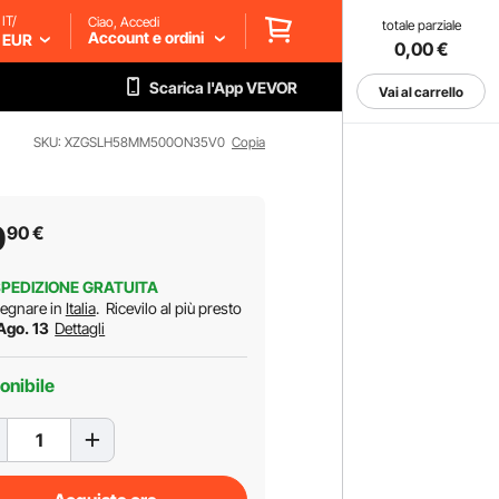
IT/
Ciao, Accedi
totale parziale
Account e ordini
EUR
0,00
€
Scarica l'App VEVOR
Vai al carrello
SKU: XZGSLH58MM500ON35V0
Copia
0
90
€
PEDIZIONE GRATUITA
egnare in
Italia
.
Ricevilo al più presto
 Ago. 13
Dettagli
onibile