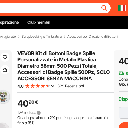
Ispirazione
Club membri
'Artigianato
Scrapbooking e Timbratura
Accessori per Creazione di Bottoni
VEVOR Kit di Bottoni Badge Spille
4
Personalizzate in Metallo Plastica
Diametro 58mm 500 Pezzi Totale,
Accessori di Badge Spille 500Pz, SOLO
S
ACCESSORI SENZA MACCHINA
Cons
Gio.
329 Recensioni
4.6
Disp
40
90
€
IVA inclusa
Guadagna almeno
2%
punti sugli acquisti o risparmia
fino a
15%
.