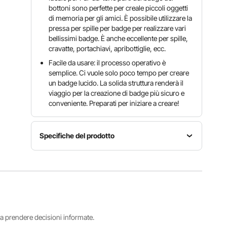
bottoni sono perfette per creale piccoli oggetti
di memoria per gli amici. È possibile utilizzare la
pressa per spille per badge per realizzare vari
bellissimi badge. È anche eccellente per spille,
cravatte, portachiavi, apribottiglie, ecc.
Facile da usare: il processo operativo è
semplice. Ci vuole solo poco tempo per creare
un badge lucido. La solida struttura renderà il
viaggio per la creazione di badge più sicuro e
conveniente. Preparati per iniziare a creare!
Specifiche del prodotto
Diametro
Modello
Materiale
della
D58-
metallo &
copertura
250S+25
plastica
in metallo
0J
58 mm
i a prendere decisioni informate.
Diametro
Diametro