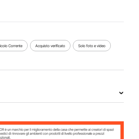
della
della
parte
Diametro
parte
inferiore
pellicola
inferiore
in
69,5 mm
in metallo
plastica
56 mm
56 mm
Vedi tutte le specifiche
ticolo Corrente
Acquisto verificato
Solo foto e video
0J
ica