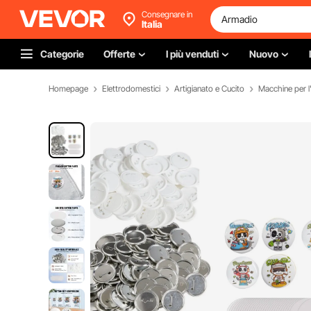
Consegnare in
Italia
Categorie
Offerte
I più venduti
Nuovo
Homepage
Elettrodomestici
Artigianato e Cucito
Macchine per l