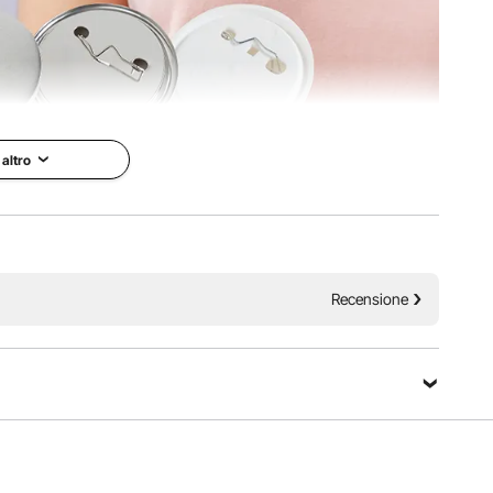
 altro
i Badge
e
VEVOR è il più grande fornitore
specializzato in attrezzature e
Facile da Usare &
strumenti. Insieme a migliaia di
Recensione
dipendenti motivati, VEVOR si
impegna a fornire ai nostri clienti
di bottoni a spillo
attrezzature & strumenti durevoli
reare diversi tipi di
a ottimi prezzi. Ora, i prodotti
sferire le tue foto
VEVOR sono venduti in più di 200
lari. Preparati a
paesi e regioni con oltre 10
 personalizzati per
milioni di membri in tutto il
un regalo
mondo.
unico e alla moda.
Fai una domanda
 non è inclusa
Perché Scegliere VEVOR?