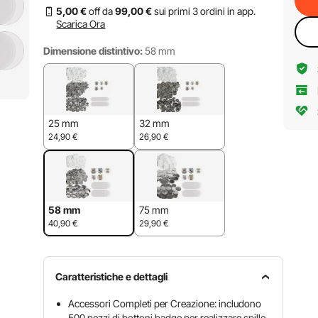
5
,00
€
off da
99
,00
€
sui primi 3 ordini in app.
Scarica Ora
Dimensione distintivo:
58 mm
25 mm
32 mm
24,90
€
26,90
€
58 mm
75 mm
40,90
€
29,90
€
Caratteristiche e dettagli
Accessori Completi per Creazione: includono
500 pezzi di bottoni badge per realizzare spille