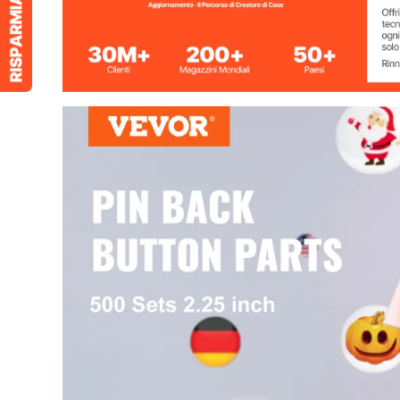
Diametro della copertura in metallo
58 mm
Diametro della parte inferiore in
56 mm
metallo
Diametro della parte inferiore in
56 mm
plastica
Diametro pellicola
69,5 mm
Peso totale
4,55 kg