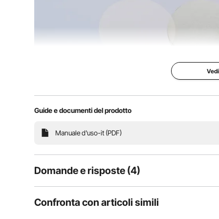
Vedi
Kit di Botton
Personalizzat
Guide e documenti del prodotto
Alta Qualità & 
Design Curato
Manuale d'uso-it (PDF)
Con queste parti 
in metallo, puoi c
opere d'arte e tra
in distintivi popo
Domande e risposte (4)
creare distintivi
un ornamento o 
incredibilmente 
4
Domande
N.B. La macchina
Confronta con articoli simili