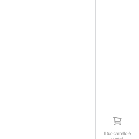
Il tuo carrello è
vuoto!