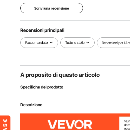
Scrivi una recensione
Recensioni principali
Raccomandato
Tutte le stelle
Recensioni per l'Ar
A proposito di questo articolo
Specifiche del prodotto
Modello
D58-250S+25
Descrizione
Materiale
metallo & plast