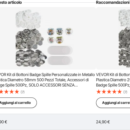
sto articolo
Raccomandazioni
completi per
Ordina per：
Domande in evidenza
Qualità Alta Robusta
Prezzi Molto Bassi
te applicabile
Consegna Veloce & Sicura
dettagli
30 Giorni Reso Gratuito
 il retro solo di alluminio e possibilmente senza spilla. Grazie
ai da te
24/7 Servizio Attento
sare
250 in plastica e 250 in metallo? Grazie
OR Kit di Bottoni Badge Spille Personalizzate in Metallo
VEVOR Kit di Botton
stica Diametro 58mm 500 Pezzi Totale, Accessori di
Plastica Diametro 
 500Pz, SOLO ACCESSORI SENZA
Badge Spille 500
CCHINA
MACCHINA
(7)
(7)
non con il retro in plastica perchè nell' assemblarli sono
Aggiungi al carrello
Aggiungi al carre
 in una versione interamente in metallo.
90
€
24,90
€