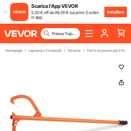
Scarica l'App VEVOR
Installare
5
,00
€
off da
99
,00
€
sui primi 3 ordini
in app.
Homepage
Legname e Compositi
Terrazze
Parti e Accessori per Il Ponte