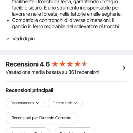
facilmente i tronchi da terra, garantendo un taglio
facile e sicuro. È uno strumento indispensabile per
lavorare nelle foreste, nelle fattorie e nelle segherie.
Compatibile con tronchi di diverse dimensioni: il
gancio in ferro regolabile del sollevatore di tronchi
può contenere tronchi fino a 15 pollici/381 mm di
Vedi di più
diametro, consentendo di sollevare facilmente tronchi
di diverse dimensioni.
Maniglia ergonomica: con le sue maniglie lunghe 48
pollici/1219 mm con impugnature in gomma, questo
Recensioni
4.6
boscaiolo offre una presa comoda e sicura durante il
sollevamento e il tiro dei tronchi, riducendo lo sforzo
Valutazione media basata su 361 recensioni
durante l'uso.
Costruzione durevole: realizzato in acciaio al carbonio
per impieghi gravosi con saldature solide, questo
Recensioni principali
taglialegna è progettato per durare. La superficie
verniciata a polvere arancione protegge dalla
Raccomandato
Tutte le stelle
ruggine e dalla corrosione, prolungandone la durata.
Facile da montare e utilizzare: il Timberjack può
Recensioni per l'Articolo Corrente
essere facilmente assemblato con dadi e bulloni e
non richiede utensili elettrici aggiuntivi. Ciò significa
che può essere facilmente configurato da una