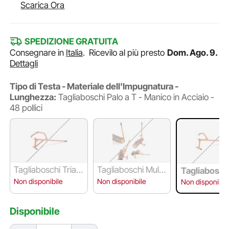
Scarica Ora
SPEDIZIONE GRATUITA
Consegnare in
Italia
.
Ricevilo al più presto
Dom. Ago. 9.
Dettagli
Tipo di Testa - Materiale dell'Impugnatura -
Lunghezza:
Tagliaboschi Palo a T - Manico in Acciaio -
48 pollici
Tagliaboschi Trian
Tagliaboschi Multi
Tagliaboschi
golare per Impieg
uso - Manico in Ac
o a T - Manic
Non disponibile
Non disponibile
Non disponibil
hi Gravosi - Manic
ciaio - 48 pollici
Acciaio - 48 
o in Acciaio - 48 p
ci
ollici
Disponibile