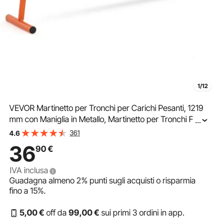
1/12
VEVOR Martinetto per Tronchi per Carichi Pesanti, 1219
mm con Maniglia in Metallo, Martinetto per Tronchi Fino
...
a 381 mm di Diametro, con Gancio Reversibile
361
4.6
Regolabile, per Rotolare, Tagliare Tronchi
36
90
€
IVA inclusa
Guadagna almeno
2%
punti sugli acquisti o risparmia
fino a
15%
.
5
,00
€
off da
99
,00
€
sui primi 3 ordini in app.