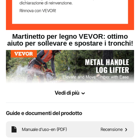
50 x 9,84 x 19,29 pollici /
Dimensioni del
prodotto
1270 x 250 x 490 mm
Martinetto per legno VEVOR: ottimo
aiuto per sollevare e spostare i tronchi!
Vedi di più
Guide e documenti del prodotto
Manuale d'uso-en (PDF)
Recensione
Il martinetto per tronchi con manico lungo 48 pollici/1219 mm utilizza il principio
della leva, che semplifica il sollevamento dei tronchi per i lavori di taglio.