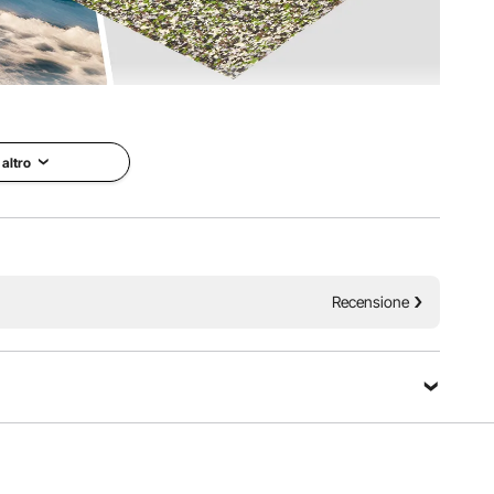
eriale EVA antiscivolo e ammortizzante, questo pavimento
to. Facilmente tagliabile per adattarsi a scene diverse,
la vita in mare.
 altro
Recensione