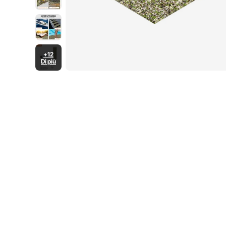
+12
Di più