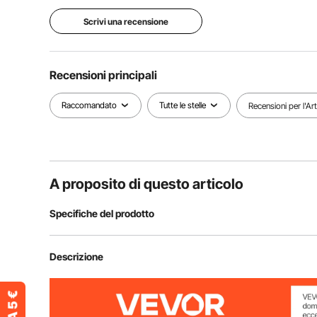
Scrivi una recensione
Recensioni principali
Raccomandato
Tutte le stelle
Recensioni per l'Ar
A proposito di questo articolo
Specifiche del prodotto
Numero modello articolo
NC-20 240*9
Descrizione
Area di copertura
23,2 piedi qua