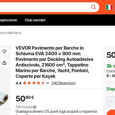
Ispirazione
Club membri
ione della Barca
VEVOR Pavimento per Barche in
5
Schiuma EVA 2400 x 900 mm
Pavimento per Decking Autoadesivo
Antiscivolo, 21600 cm², Tappetino
S
Marino per Barche, Yacht, Pontoni,
Cons
Coperte per Kayak
9 - G
240 Recensioni
4.4
Disp
50
90
€
IVA inclusa
Guadagna almeno
2%
punti sugli acquisti o risparmia