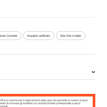
del
prodotto
Temperatura
Peso del
aperto
operativa
prodotto
94,5 x
-4 ~ 122
3,3
35,4 x
℉/-20 ~
libbre/1,5
0,24
50 ℃
kg
pollici/240
0 x 900 x
ticolo Corrente
Acquisto verificato
Solo foto e video
6 mm.
Vedi tutte le specifiche
0
drati/21.600 cm²