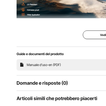
Supportato da un forte adesivo 3M, realizzato in mat
per barca offre una protezione completa del pavimen
ideale per 
Vedi
Guide e documenti del prodotto
Manuale d'uso-en (PDF)
Domande e risposte (0)
Domande tipiche sul prodotto:
Articoli simili che potrebbero piacerti
il prodotto è durevole?