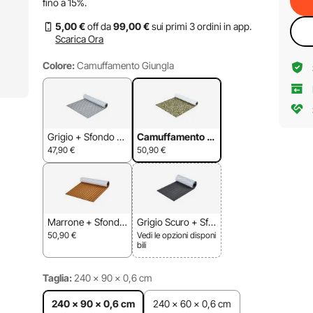
fino a
15%
.
5
,00
€
off da
99
,00
€
sui primi 3 ordini in app.
Scarica Ora
Colore:
Camuffamento Giungla
Grigio + Sfondo N
Camuffamento Gi
ero
ungla
47,90
€
50,90
€
Marrone + Sfondo
Grigio Scuro + Sfo
Nero
ndo Nero
50,90
€
Vedi le opzioni disponi
bili
Taglia:
240 x 90 x 0,6 cm
240 x 90 x 0,6 cm
240 x 60 x 0,6 cm