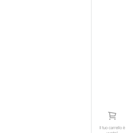
Il tuo carrello è
vuoto!