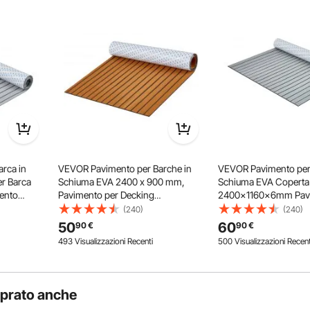
restazioni di impermeabilità e antiscivolo, garantendo un
tegge efficacemente i tuoi pavimenti.
rca in
VEVOR Pavimento per Barche in
VEVOR Pavimento per 
r Barca
Schiuma EVA 2400 x 900 mm,
Schiuma EVA Coperta 
ento
Pavimento per Decking
2400x1160x6mm Pav
o 21600cm²
Autoadesivo Antiscivolo, 21.600
Autoadesivo Antisciv
(240)
(240)
che Yacht
cm², Tappetino Marino per Barche,
Tappeto Marino per B
50
60
90
€
90
€
yak
Yacht, Pontoni, Coperte per Kayak,
Pontoni Coperte per 
493 Visualizzazioni Recenti
500 Visualizzazioni Recent
Marrone
mprato anche