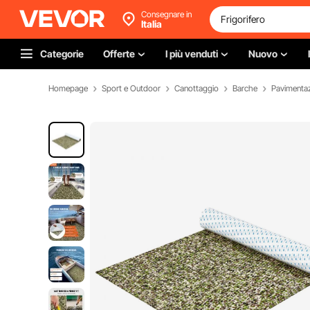
Consegnare in
Italia
Categorie
Offerte
I più venduti
Nuovo
Homepage
Sport e Outdoor
Canottaggio
Barche
Pavimentaz