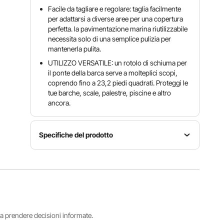
Facile da tagliare e regolare: taglia facilmente
per adattarsi a diverse aree per una copertura
perfetta. la pavimentazione marina riutilizzabile
necessita solo di una semplice pulizia per
mantenerla pulita.
UTILIZZO VERSATILE: un rotolo di schiuma per
il ponte della barca serve a molteplici scopi,
coprendo fino a 23,2 piedi quadrati. Proteggi le
tue barche, scale, palestre, piscine e altro
ancora.
Specifiche del prodotto
Numero
Area di
modello
copertura
Adesivo
articolo
23,2 piedi
3M
NC-20
quadrati/2
240*90
1.600 cm²
i a prendere decisioni informate.
Dimensioni