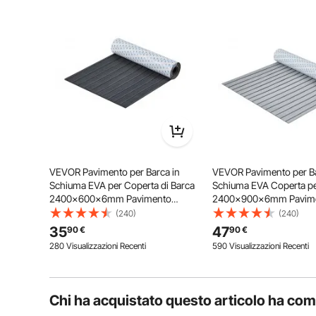
Fai la prima domanda
Il nostro rivestimento per barche offre eccellenti p
ambiente più sicuro e pulito. Pro
VEVOR Pavimento per Barca in
VEVOR Pavimento per Ba
Schiuma EVA per Coperta di Barca
Schiuma EVA Coperta pe
2400x600x6mm Pavimento
2400x900x6mm Pavim
Autoadesivo Antiscivolo 14400
Autoadesivo Antiscivol
(240)
(240)
cm² Tappeto Marino per Barche,
Tappeto Marino per Bar
35
47
90
€
90
€
Yacht, Pontoni, Coperte di Kayak
Pontoni Coperte per Ka
280 Visualizzazioni Recenti
590 Visualizzazioni Recenti
Chi ha acquistato questo articolo ha co