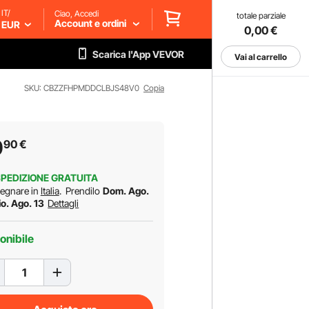
IT/
Ciao, Accedi
totale parziale
Account e ordini
EUR
0,00
€
Scarica l'App VEVOR
Vai al carrello
SKU: CBZZFHPMDDCLBJS48V0
Copia
0
90
€
PEDIZIONE GRATUITA
egnare in
Italia
.
Prendilo
Dom. Ago.
io. Ago. 13
Dettagli
onibile