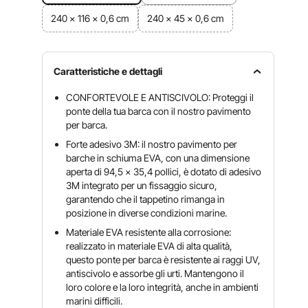
240 x 116 x 0,6 cm
240 x 45 x 0,6 cm
Caratteristiche e dettagli
CONFORTEVOLE E ANTISCIVOLO: Proteggi il
ponte della tua barca con il nostro pavimento
per barca.
Forte adesivo 3M: il nostro pavimento per
barche in schiuma EVA, con una dimensione
aperta di 94,5 x 35,4 pollici, è dotato di adesivo
3M integrato per un fissaggio sicuro,
garantendo che il tappetino rimanga in
posizione in diverse condizioni marine.
Materiale EVA resistente alla corrosione:
realizzato in materiale EVA di alta qualità,
questo ponte per barca è resistente ai raggi UV,
antiscivolo e assorbe gli urti. Mantengono il
loro colore e la loro integrità, anche in ambienti
marini difficili.