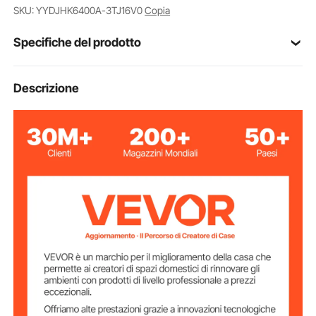
barchino e molte altre.
SKU: YYDJHK6400A-3TJ16V0
Copia
Specifiche del prodotto
468 (KGF)
Forza di uscita
Descrizione
fino a 300 CV
Applicazione
Pressione
6.9 Mpa / 1000psi
massima
Lunghezza del
16 piedi
tubo