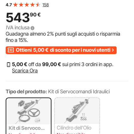
con tubo sterzo idraulico da 16 piedi per sistema di
158
4.7
sterzo barca
543
90
€
IVA inclusa
Guadagna almeno
2%
punti sugli acquisti o risparmia
fino a
15%
.
Ottieni
5,00
€
di sconto per i nuovi utenti
5
,00
€
off da
99
,00
€
sui primi 3 ordini in app.
Scarica Ora
Tipo del prodotto:
Kit di Servocomandi Idraulici
Cilindro dell'Olio
Kit di Servocoma
ndi Idraulici