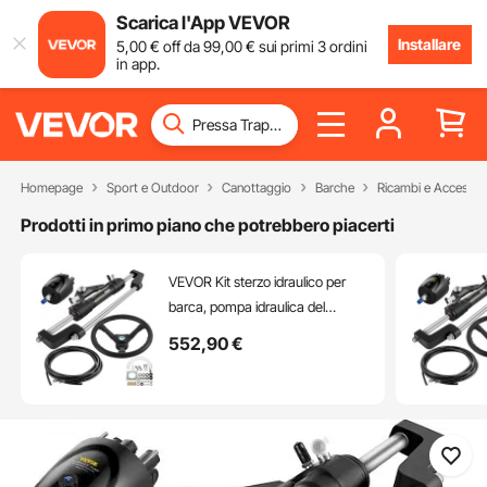
Scarica l'App VEVOR
Installare
5
,00
€
off da
99
,00
€
sui primi 3 ordini
in app.
Homepage
Sport e Outdoor
Canottaggio
Barche
Ricambi e Accessor
Prodotti in primo piano che potrebbero piacerti
VEVOR Kit sterzo idraulico per
barca, pompa idraulica del
timone da 300 HP, cilindro dello
552
,90
€
sterzo in lega di alluminio, volante
da 13,5" con tubo dello sterzo
idraulico da 10" per sistema di
sterzo de