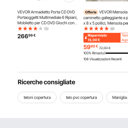
VEVOR Armadietto Porta CD DVD
VEVOR Mensola 
Offerte
Portaoggetti Multimediale 6 Ripiani,
caminetto galleggiante a p
Mobiletto per CD DVD Giochi con
x 8 x 5 pollici, Mensola pe
Ante Ripiani Regolabili da Ufficio
caminetto galleggiante in
(5)
(6)
Studio Soggiorno, Mobiletto
naturale, Capacità carico 5
266
99
€
Risparmiato
Ter
Portaoggetti 610x368x1270 mm,
Mensola per decorazione
13,00
€
Ago
Marrone
soggiorno
59
90
€
72,90
€
100% Rimasto/i
108 Visualizzazioni Recenti
Ricerche consigliate
teloni copertura
telo pvc copertura
Maniglia