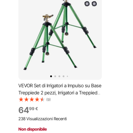
VEVOR Set di Irrigatori a Impulso su Base
Treppiede 2 pezzi, Irrigatori a Treppiede
a Impatto Girevole 360° da Giardino,
(9)
Testine in Ottone, Altezza Regolabile a 3
64
99
€
Livelli Raggio di Spruzzo di 13m
238 Visualizzazioni Recenti
Non disponibile