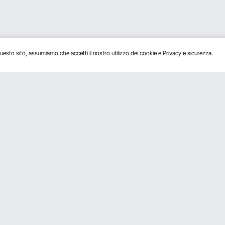
uesto sito, assumiamo che accetti il ​​nostro utilizzo dei cookie e
Privacy e sicurezza.
Conoscici
Iscriviti
Su VEVOR
 Pro
Termini e Condizioni
Facendo clic
Politica di Privacy
er
Termini e Condizioni del Programma
Scarica l
Pro Member di VEVOR