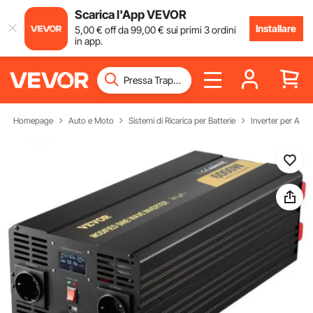
Scarica l'App VEVOR
Installare
5
,00
€
off da
99
,00
€
sui primi 3 ordini
in app.
Homepage
Auto e Moto
Sistemi di Ricarica per Batterie
Inverter per Auto