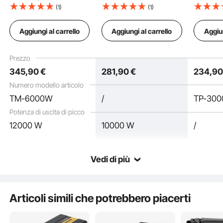
Convertitore a Onda
Modificata da 5000 W
3000 W I
(1)
(1)
Sinusoidale Modificata
CC 12 V a CA 120 V
Potenza
DC 12 V a AC 230 V
230 V In
Aggiungi al carrello
Aggiungi al carrello
Aggiun
con Schermo LCD,
Auto co
Indicatori LED Prese
LCD Por
Inverter a onda sinusoidale modificata da 6000 W DC 12 V a AC
EU, per Auto Camper
Telecom
Prezzo
230 V
Camion Barca Viaggi
Camper 
Questo inverter a onda sinusoidale modificata è dotato di un guscio in lega
di alluminio, schermo LCD, indicatore LED, ventola di raffreddamento
345
,90
€
281
,90
€
234
,9
Campeggio
Viaggio
intelligente e molteplici misure di protezione. Il nostro inverter di potenza
trasforma la corrente continua in corrente alternata, ampiamente utilizzata
Numero modello articolo
per emergenze, campeggio, auto, casa, camper, solare. Inoltre, è adatto per
alimentare dispositivi più grandi come elettrodomestici, utensili elettrici,
TM-6000W
/
TP-30
come frullatori, frigoriferi, ecc.
Potenza di uscita di picco
Guscio in lega di alluminio e LCD
Schermo LCD chiaro
12000 W
10000 W
/
Protezioni di sicurezza complete
Ventola di raffreddamento ad alta velocità
Vedi di più
Articoli simili che potrebbero piacerti