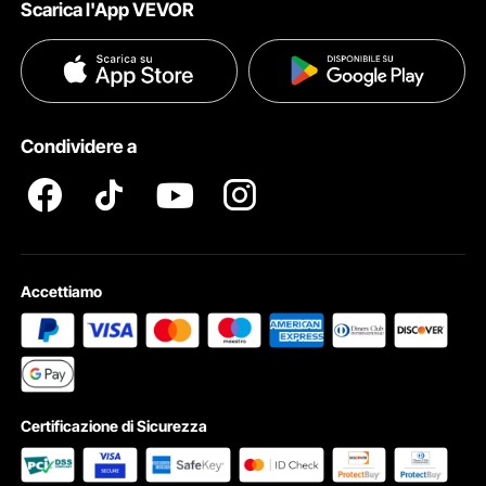
Scarica l'App VEVOR
Questo inverter a onda sinusoidale modificata è ideale per un regalo,
Termini e Condizioni
telefono cellulare, laptop, luce elettrica, fotocamera digitale, tiralatte, TV,
Metodi di Pagamento
utensili elettrici, microonde, ecc. Molto più conveniente per essere utilizzato
come alimentatore per auto e casa.
Politica sulla Privacy
Guida & Domande Frequenti
Diritti Di ProprietÀ Intellettuale
Condividere a
Termini e Condizioni del Programma Pro Member di VEVOR
Accettiamo
Contenuto del Pacco
1 x Inverter sinusoidale modificato
1 x Manuale utente
Certificazione di Sicurezza