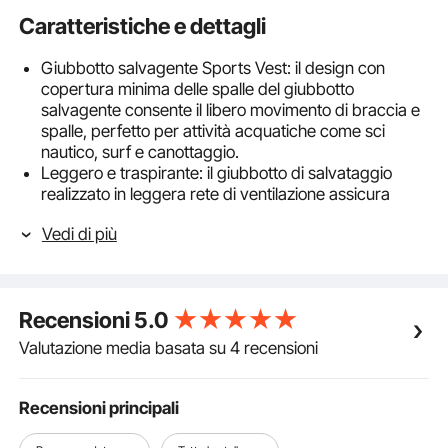
Caratteristiche e dettagli
Giubbotto salvagente Sports Vest: il design con
copertura minima delle spalle del giubbotto
salvagente consente il libero movimento di braccia e
spalle, perfetto per attività acquatiche come sci
nautico, surf e canottaggio.
Leggero e traspirante: il giubbotto di salvataggio
realizzato in leggera rete di ventilazione assicura
un'eccellente traspirabilità, mantenendoti fresco e
Vedi di più
comodo durante le attività in acqua. Tre strutture di
drenaggio rimuovono rapidamente l'acqua.
Galleggiabilità stabile 85N: il cotone galleggiante EPE
resistente all'acqua del giubbotto da kayak fornisce
Recensioni
5.0
una galleggiabilità stabile. Il nylon impermeabile
esterno mantiene asciutto il cotone galleggiante. Il
Valutazione media basata su 4 recensioni
giubbotto di salvataggio soddisfa gli standard di
sicurezza UL.
Ampia capacità di stoccaggio: due grandi tasche per
Recensioni principali
giubbotti di salvataggio e gilet offrono ampio spazio
per oggetti essenziali come portafogli, telefoni e