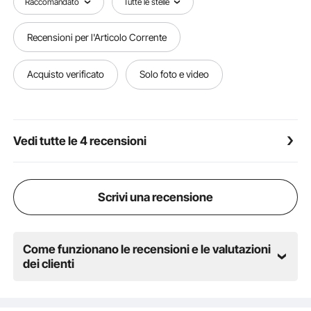
Raccomandato
Tutte le stelle
chiavi. La linguetta Lash Tab sul petto offre un
comodo spazio per oggetti come fischietti e occhiali
Recensioni per l'Articolo Corrente
da sole.
Taglie standard: il gilet è disponibile in quattro taglie
standard corrispondenti alle misure del torace: S
Acquisto verificato
Solo foto e video
32"-52", M 35"-58", L 37"-64", XL 40"-69",
garantendo una vestibilità adatta a diverse
corporature.
Vedi tutte le 4 recensioni
Scrivi una recensione
Come funzionano le recensioni e le valutazioni
dei clienti