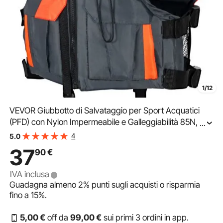
1/12
VEVOR Giubbotto di Salvataggio per Sport Acquatici
(PFD) con Nylon Impermeabile e Galleggiabilità 85N,
...
Giubbotto di Salvataggio, Giacca per Qualsiasi Attività
4
5.0
Acquatica: Pesca, Kayak, Surf e Altro, M
37
90
€
IVA inclusa
Guadagna almeno
2%
punti sugli acquisti o risparmia
fino a
15%
.
5
,00
€
off da
99
,00
€
sui primi 3 ordini in app.