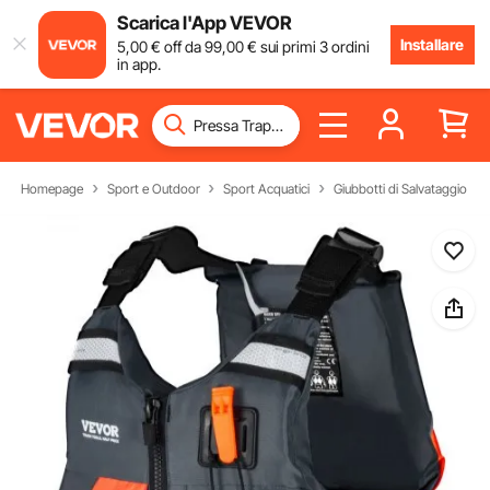
Scarica l'App VEVOR
Installare
5
,00
€
off da
99
,00
€
sui primi 3 ordini
in app.
Homepage
Sport e Outdoor
Sport Acquatici
Giubbotti di Salvataggio