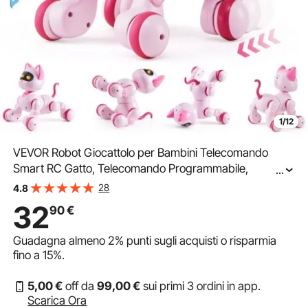
1/12
VEVOR Robot Giocattolo per Bambini Telecomando
Smart RC Gatto, Telecomando Programmabile,
...
Controllo a Tocco, Giocattolo Robotico Gatto, Giocattolo
28
4.8
Intelligente per Bambini, Robot Gatto Giocattolo
32
90
€
Guadagna almeno
2%
punti sugli acquisti o risparmia
fino a
15%
.
5
,00
€
off da
99
,00
€
sui primi 3 ordini in app.
Scarica Ora