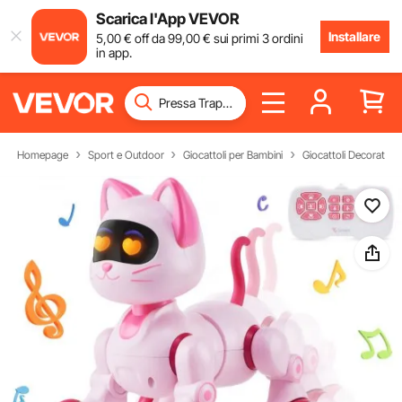
Scarica l'App VEVOR
Installare
5
,00
€
off da
99
,00
€
sui primi 3 ordini
in app.
Homepage
Sport e Outdoor
Giocattoli per Bambini
Giocattoli Decorativi 