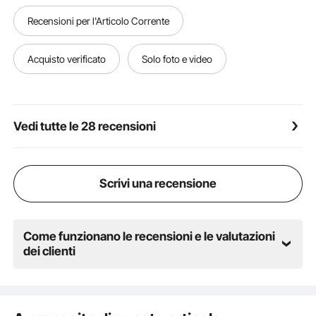
un regalo fantastico per i bambini! È ipoallergenico,
Recensioni per l'Articolo Corrente
stimola la creatività e la fantasia ed è perfetto per
ogni occasione, che si tratti di una vacanza o
semplicemente di una divertente sorpresa.
Acquisto verificato
Solo foto e video
Vedi tutte le 28 recensioni
Scrivi una recensione
Come funzionano le recensioni e le valutazioni
dei clienti