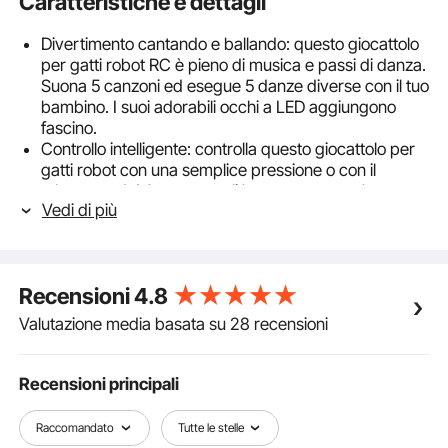
Caratteristiche e dettagli
Divertimento cantando e ballando: questo giocattolo
per gatti robot RC è pieno di musica e passi di danza.
Suona 5 canzoni ed esegue 5 danze diverse con il tuo
bambino. I suoi adorabili occhi a LED aggiungono
fascino.
Controllo intelligente: controlla questo giocattolo per
gatti robot con una semplice pressione o con il
telecomando! Accarezzagli la testa per ascoltare
Vedi di più
suoni teneri e osservare le reazioni giocose, proprio
come un vero gatto.
Divertimento programmabile: con il telecomando puoi
programmare il robot giocattolo telecomandato per
Recensioni
4.8
ballare, andare avanti o fare capriole. È come avere
un vero gattino con cui interagire e divertirsi.
Valutazione media basata su 28 recensioni
Ricarica di tipo C: il gatto robot telecomandato ha una
batteria ricaricabile con una porta USB, che ne facilita
la ricarica con power bank, prese o computer. È
Recensioni principali
progettato per un divertimento sicuro e duraturo con
materiale plastico ABS di alta qualità e bordi lisci.
Raccomandato
Tutte le stelle
Ottima idea regalo: questo gatto robot intelligente è