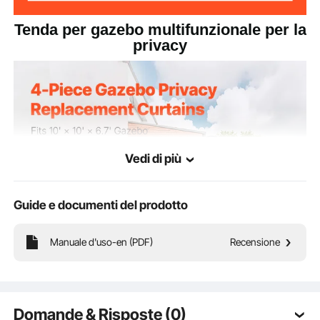
Tenda per gazebo multifunzionale per la
privacy
Vedi di più
Guide e documenti del prodotto
Manuale d'uso-en (PDF)
Recensione
Questa tenda per gazebo è realizzata in poliestere impermeabile da 160 gsm. La
cerniera bifacciale consente facili regolazioni, mentre gli occhielli in alluminio e il
design a tre sezioni assicurano un'installazione rapida e un supporto stabile,
Domande & Risposte (0)
mantenendo intatta la tua privacy.