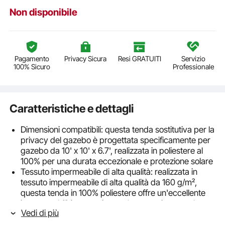
Non disponibile
Pagamento
Privacy Sicura
Resi GRATUITI
Servizio
100% Sicuro
Professionale
Caratteristiche e dettagli
Dimensioni compatibili: questa tenda sostitutiva per la
privacy del gazebo è progettata specificamente per
gazebo da 10' x 10' x 6.7', realizzata in poliestere al
100% per una durata eccezionale e protezione solare
Tessuto impermeabile di alta qualità: realizzata in
tessuto impermeabile di alta qualità da 160 g/m²,
questa tenda in 100% poliestere offre un'eccellente
impermeabilità, protezione solare e resistenza al
Vedi di più
vento
Design con cerniera a doppio lato: le tende per la