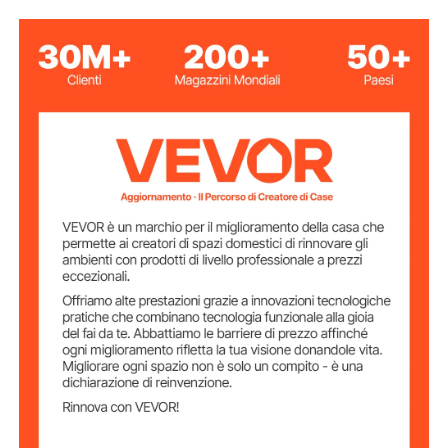
versione a quattro lati
Tipo di prodotto
cachi
Colore
100% poliestere
Materiale
10' x 10' x 6.7' / 284 x 284 x
Adatto per gazebo
di dimensioni
204 cm
Forme compatibili
rettangolare, quadrato
del gazebo
10 libbre / 4,55 kg
Peso del prodotto
112" x 112" x 80" / 2840 x
Dimensioni del
prodotto
2840 x 2040 mm