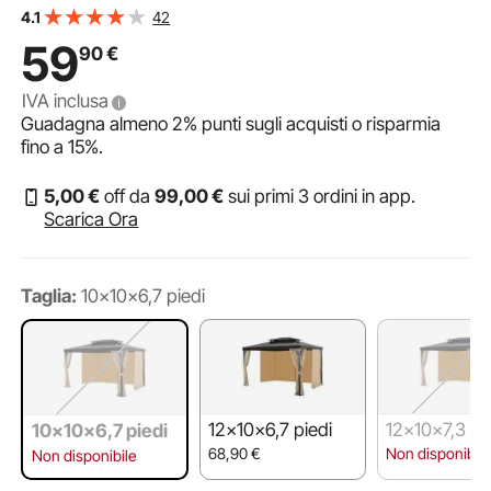
con Cerniere Parasole Universali di Ricambio per
42
4.1
Baldacchino da Giardino, Solo Tenda
59
90
€
IVA inclusa
Guadagna almeno
2%
punti sugli acquisti o risparmia
fino a
15%
.
5
,00
€
off da
99
,00
€
sui primi 3 ordini in app.
Scarica Ora
Taglia:
10x10x6,7 piedi
12x10x6,7 piedi
12x10x7,3 pi
10x10x6,7 piedi
68,90
€
Non disponibile
Non disponibile