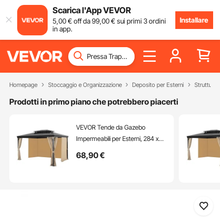
Scarica l'App VEVOR
Installare
5
,00
€
off da
99
,00
€
sui primi 3 ordini
in app.
Homepage
Stoccaggio e Organizzazione
Deposito per Esterni
Strutture
Prodotti in primo piano che potrebbero piacerti
VEVOR Tende da Gazebo
Impermeabili per Esterni, 284 x
284 x 211 cm, Tende per la
68
,90
€
Riservatezza con Parete Laterale
a 4 Pannelli con Cerniere, Tende
Parasole Universali, Solo Tende,
Cachi