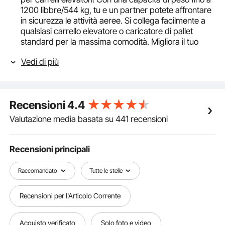
1200 libbre/544 kg, tu e un partner potete affrontare
in sicurezza le attività aeree. Si collega facilmente a
qualsiasi carrello elevatore o caricatore di pallet
standard per la massima comodità. Migliora il tuo
gioco di lavoro con questa soluzione affidabile per
Vedi di più
lavorare a qualsiasi altezza!
Protezione Affidabile: rimani protetto e al sicuro
mentre utilizzi il tuo carrello elevatore con la nostra
innovativa gabbia di sicurezza! Il suo design con
Recensioni
4.4
motivo antiscivolo elimina il rischio di caduta, mentre
la robusta porta di sicurezza in rete e la serratura
Valutazione media basata su 441 recensioni
garantiscono la massima stabilità. Proteggi te stesso
e la tua attrezzatura con questa soluzione di
sicurezza top di gamma.
Recensioni principali
Design Sicuro & Senza Preoccupazioni: trasforma
facilmente il tuo carrello elevatore in una stazione di
Raccomandato
Tutte le stelle
lavoro versatile! Basta posizionare la piattaforma sul
carrello elevatore, fissarla in posizione e il gioco è
Recensioni per l'Articolo Corrente
fatto. Quando è il momento di riporlo, piega
semplicemente la gabbia per riporla in modo
compatto. Non c'è nemmeno bisogno di
Acquisto verificato
Solo foto e video