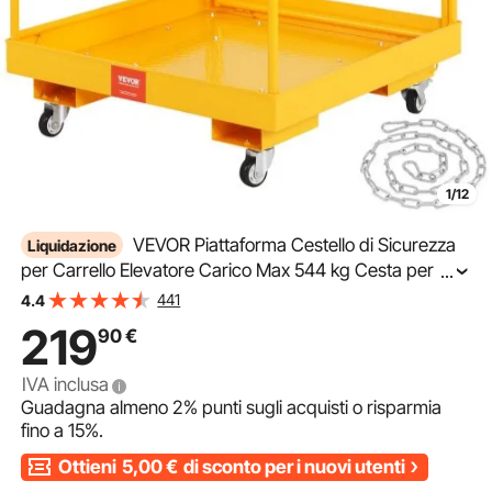
1/12
VEVOR Piattaforma Cestello di Sicurezza
Liquidazione
per Carrello Elevatore Carico Max 544 kg Cesta per
...
Muletto con Piattaforma di Lavoro Portapersone Uso
441
4.4
Industriale 92x92 cm Griglia di Protezione con Serrature
219
90
€
IVA inclusa
Guadagna almeno
2%
punti sugli acquisti o risparmia
fino a
15%
.
Ottieni
5,00
€
di sconto per i nuovi utenti