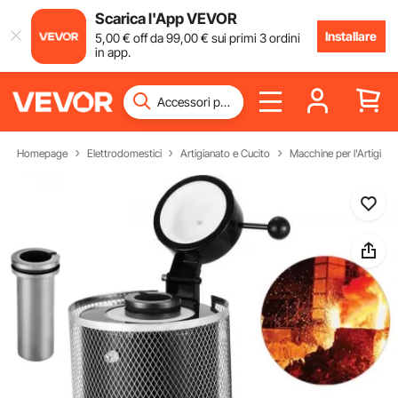
Scarica l'App VEVOR
Installare
5
,00
€
off da
99
,00
€
sui primi 3 ordini
in app.
Homepage
Elettrodomestici
Artigianato e Cucito
Macchine per l'Artigiana