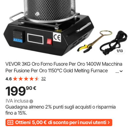
1/13
VEVOR 3KG Oro Forno Fusore Per Oro 1400W Macchina
Per Fusione Per Oro 1150℃ Gold Melting Furnace
...
Digitale
32
4.6
199
90
€
IVA inclusa
Guadagna almeno
2%
punti sugli acquisti o risparmia
fino a
15%
.
Ottieni
5,00
€
di sconto per i nuovi utenti