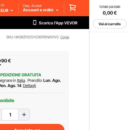
IT/
Ciao, Accedi
totale parziale
Account e ordini
EUR
0,00
€
Scarica l'App VEVOR
Vai al carrello
SKU: HKGRZFX25YC0ER15N001V0
Copia
2
90
€
PEDIZIONE GRATUITA
egnare in
Italia
.
Prendilo
Lun. Ago.
Ven. Ago. 14
Dettagli
onibile