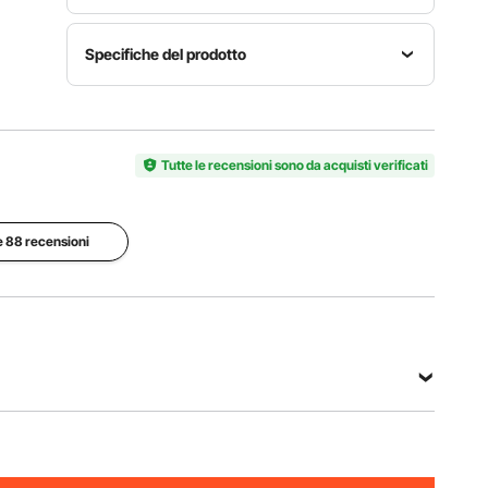
Specifiche del prodotto
Numero
Materiale
modello
principale
Forma
articolo
acciaio
quadrata
YC-HD-
Tutte le recensioni sono da acquisti verificati
inossidabi
25
le 430
Dimensioni
le 88 recensioni
dell'articolo
Peso
25,4 x
netto
25,4 x
11,79
14,57
libbre /
pollici /
5,35 kg
645 x 645
x 370 mm
Vedi tutte le specifiche