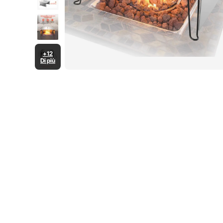
+12
Di più