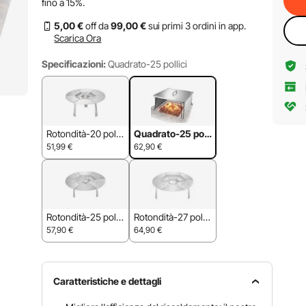
fino a
15%
.
5
,00
€
off da
99
,00
€
sui primi 3 ordini in app.
Scarica Ora
Specificazioni:
Quadrato-25 pollici
Rotondità-20 polli
Quadrato-25 polli
ci
ci
51,99
€
62,90
€
Rotondità-25 polli
Rotondità-27 pollic
ci
i
57,90
€
64,90
€
Caratteristiche e dettagli