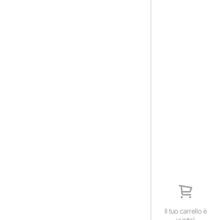
Il tuo carrello è
vuoto!