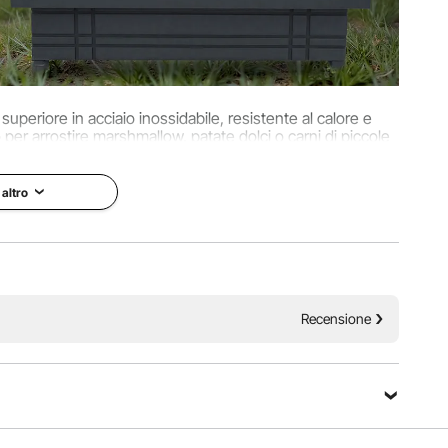
uperiore in acciaio inossidabile, resistente al calore e
o per arrostire marshmallow, patate dolci o carni di piccole
nsioni.
 altro
Recensione