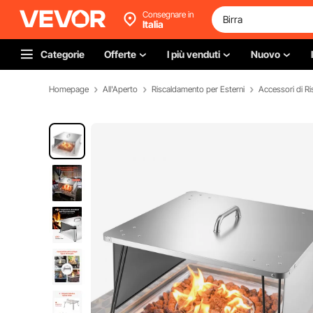
Consegnare in
Italia
Categorie
Offerte
I più venduti
Nuovo
Homepage
All'Aperto
Riscaldamento per Esterni
Accessori di R