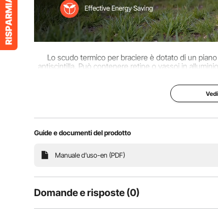
Lo scudo termico per braciere è dotato di un piano s
antiscintilla. Può contenere retine o vassoi in allumini
dime
Vedi
Guide e documenti del prodotto
Manuale d'uso-en (PDF)
Domande e risposte (0)
Domande tipiche sul prodotto: