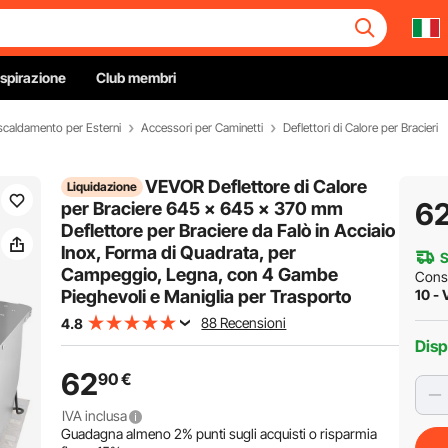
Ispirazione
Club membri
iscaldamento per Esterni
Accessori per Caminetti
Deflettori di Calore per Bracieri
VEVOR Deflettore di Calore
Liquidazione
6
per Braciere 645 x 645 x 370 mm
Deflettore per Braciere da Falò in Acciaio
Inox, Forma di Quadrata, per
S
Campeggio, Legna, con 4 Gambe
Cons
Pieghevoli e Maniglia per Trasporto
10 - 
88 Recensioni
4.8
Disp
62
90
€
IVA inclusa
Guadagna almeno
2%
punti sugli acquisti o risparmia