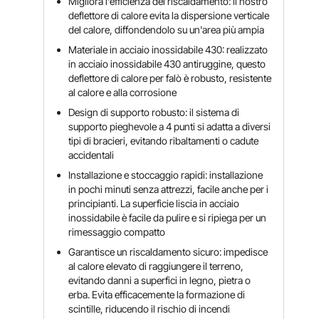
Migliora l'efficienza del riscaldamento: il nostro
deflettore di calore evita la dispersione verticale
del calore, diffondendolo su un'area più ampia
Materiale in acciaio inossidabile 430: realizzato
in acciaio inossidabile 430 antiruggine, questo
deflettore di calore per falò è robusto, resistente
al calore e alla corrosione
Design di supporto robusto: il sistema di
supporto pieghevole a 4 punti si adatta a diversi
tipi di bracieri, evitando ribaltamenti o cadute
accidentali
Installazione e stoccaggio rapidi: installazione
in pochi minuti senza attrezzi, facile anche per i
principianti. La superficie liscia in acciaio
inossidabile è facile da pulire e si ripiega per un
rimessaggio compatto
Garantisce un riscaldamento sicuro: impedisce
al calore elevato di raggiungere il terreno,
evitando danni a superfici in legno, pietra o
erba. Evita efficacemente la formazione di
scintille, riducendo il rischio di incendi