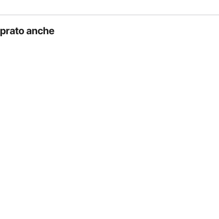
il deflettore di calore. Il suo design ampio consente di
mprato anche
tore, garantendo un riscaldamento più fluido.