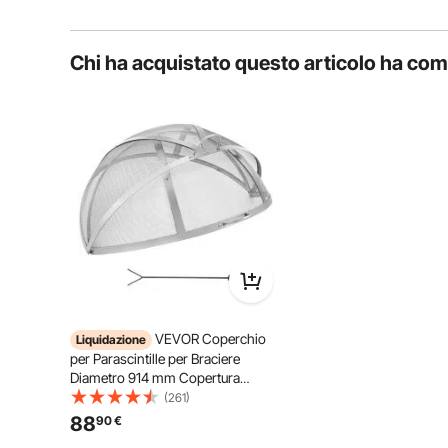
L'affidabile struttura di supporto mantiene stabile 
Chi ha acquistato questo articolo ha co
aggiungere legna senza spostare il deflet
VEVOR Coperchio
Liquidazione
per Parascintille per Braciere
Diametro 914 mm Copertura
Rotonda Anello per Braciere da
(261)
Esterno, Copertura in Metallo per
88
90
€
Braciere in Acciaio Inossidabile da