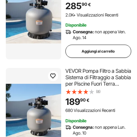
Vie, Risciacquo, Scarico,
285
90
€
Modalità Invernale e Chiusa,
per Piscine Fuori Terra
2.0K+ Visualizzazioni Recenti
Disponibile
Consegna:
non appena Ven.
Ago. 14
Aggiungi al carrello
VEVOR Pompa Filtro a Sabbia
Sistema di Filtraggio a Sabbia
per Piscine Fuori Terra
Portata 50 GPM/189,3 LPM
(8)
Pompa per Filtraggio per
189
90
€
Piscina con Valvola
Multiporta a 7 Vie,
680 Visualizzazioni Recenti
Risciacquo, Scarico
Disponibile
Consegna:
non appena Lun.
Ago. 10