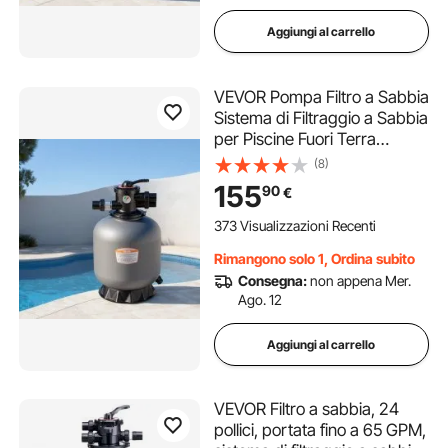
Aggiungi al carrello
VEVOR Pompa Filtro a Sabbia
Sistema di Filtraggio a Sabbia
per Piscine Fuori Terra
Portata max. 40 GPM/151,4
(8)
LPM, Valvola Multiporta a 7
155
90
€
Vie, Controlavaggio,
Risciacquo, Ricircolo, Scarico
373 Visualizzazioni Recenti
Rimangono solo 1, Ordina subito
Consegna:
non appena Mer.
Ago. 12
Aggiungi al carrello
VEVOR Filtro a sabbia, 24
pollici, portata fino a 65 GPM,