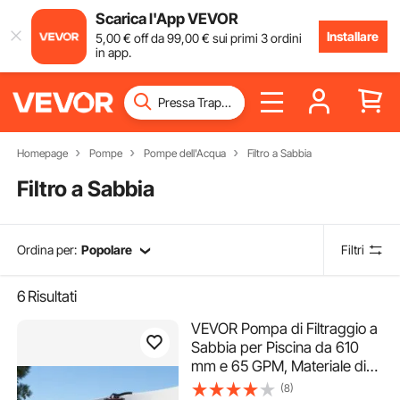
Scarica l'App VEVOR
Installare
5
,00
€
off da
99
,00
€
sui primi 3 ordini
in app.
Homepage
Pompe
Pompe dell'Acqua
Filtro a Sabbia
Filtro a Sabbia
Ordina per:
Popolare
Filtri
6
Risultati
VEVOR Pompa di Filtraggio a
Sabbia per Piscina da 610
mm e 65 GPM, Materiale di
PE con Valvola Multi Porta a 7
(8)