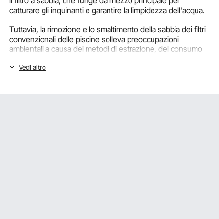
il filtro a sabbia, che funge da mezzo principale per
catturare gli inquinanti e garantire la limpidezza dell'acqua.
Tuttavia, la rimozione e lo smaltimento della sabbia dei filtri
convenzionali delle piscine solleva preoccupazioni
ambientali a causa dei metodi di estrazione, del consumo
di energia e della produzione di rifiuti. In risposta a queste
Vedi altro
sfide, VEVOR, fornitore leader di soluzioni sostenibili, ha
adottato approcci innovativi per ridurre l’impatto della
sabbia filtrante per piscina sull’ambiente.
Questa sabbia filtrante per piscina
sottolinea l'importanza
di una filtrazione della piscina efficace ed efficiente dal
punto di vista energetico.
Cos'è la sabbia filtrante per piscina e come
funziona?
La sabbia filtrante per piscina è una sabbia altamente
classificata e pulita che rimuove sostanze inquinanti e
particelle dall'acqua della piscina. È spesso costituito da
sabbia silicea, preferita per la sua capacità di intrappolare
efficacemente particelle e sostanze inquinanti