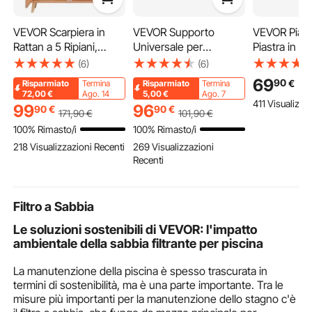
VEVOR Scarpiera in
VEVOR Supporto
VEVOR Piastr
Rattan a 5 Ripiani,
Universale per
Piastra in G
Organizzatore per
Lavatrice Altezza 355
587x395x9
(6)
(6)
Scarpe Stretto, 2 Ante
mm Carico max. 318 kg
Piastra Rett
69
90
€
Risparmiato
Termina
Risparmiato
Termina
e Ripiani Regolabili,
Base per Lavatrice
Bifacciale 
72,00
€
Ago. 14
5,00
€
Ago. 7
411 Visualizza
Mobiletto per Ingresso
Asciugatrice con
3,3mm, Pias
99
96
90
€
90
€
171
,90
€
101
,90
€
in Rattan Alto 1025 mm
Vassoio Estraibile
Antiaderent
100% Rimasto/i
100% Rimasto/i
per Ripostiglio,
Piedini Antiscivolo
Griglia Cottu
218 Visualizzazioni Recenti
269 Visualizzazioni
Corridoio, Colore
Supporto in Acciaio 2
per Barbecue
Recenti
Legno Chiaro
Pezzi Base Piedistallo
Gas, Argent
Filtro a Sabbia
Le soluzioni sostenibili di VEVOR: l'impatto
ambientale della sabbia filtrante per piscina
La manutenzione della piscina è spesso trascurata in
termini di sostenibilità, ma è una parte importante. Tra le
misure più importanti per la manutenzione dello stagno c'è