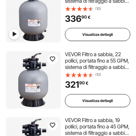
sistema di filtraggio a sabbia
per piscine fuori terra con
(10)
valvola multiporta a 7 vie,
336
90
€
filtro, controlavaggio,
risciacquo
Visualizza dettagli
VEVOR Filtro a sabbia, 22
pollici, portata fino a 55 GPM,
sistema di filtraggio a sabbia
per piscine fuori terra con
(10)
valvola multiporta a 7 vie,
321
90
€
scarico, inverno, funzioni
chiuse
Visualizza dettagli
VEVOR Filtro a sabbia, 19
pollici, portata fino a 45 GPM,
sistema di filtraggio a sabbia