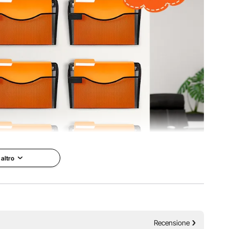
 altro
rta da parati. Con questa soluzione elegante e salvaspazio
rapidamente assemblato e progettato per l'efficienza.
Recensione