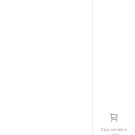
Il tuo carrello è
vuoto!