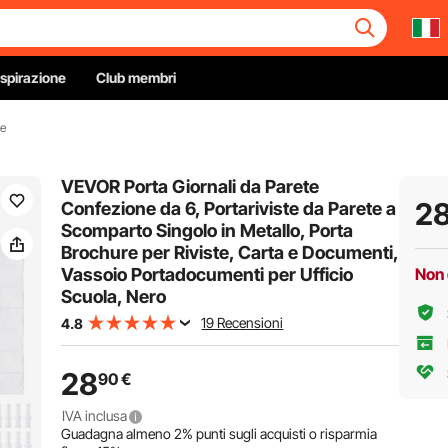
Ispirazione
Club membri
te
VEVOR Porta Giornali da Parete
2
Confezione da 6, Portariviste da Parete a
Scomparto Singolo in Metallo, Porta
Brochure per Riviste, Carta e Documenti,
Vassoio Portadocumenti per Ufficio
Non 
Scuola, Nero
19 Recensioni
4.8
28
90
€
IVA inclusa
Guadagna almeno
2%
punti sugli acquisti o risparmia