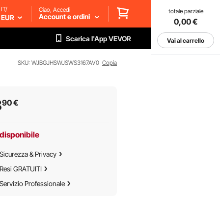
IT/
Ciao, Accedi
totale parziale
Account e ordini
EUR
0,00
€
Scarica l'App VEVOR
Vai al carrello
SKU: WJBGJHSWJSWS3167AV0
Copia
8
90
€
disponibile
Sicurezza & Privacy
Resi GRATUITI
Servizio Professionale