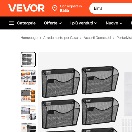
Consegnare in
Italia
Categorie
Offerte
I più venduti
Nuovo
Homepage
Arredamento per Casa
Accenti Domestici
Portarivis