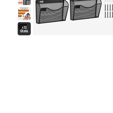
+12
Di più