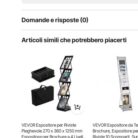
Domande e risposte (0)
Domande tipiche sul prodotto:
Articoli simili che potrebbero piacerti
il prodotto è durevole?
Fai la prima domanda
VEVOR Espositore per Riviste
VEVOR Espositore da Te
Pieghevole 270 x 360 x 1250 mm
Brochure, Espositore pe
Espositore per Brochure a 4 Livelli,
Riviste 10 Scomparti, Su