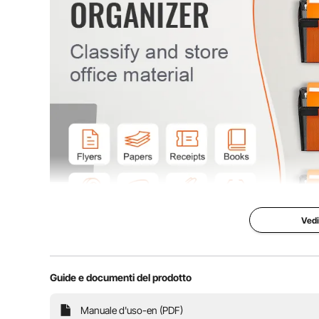
Vedi
Guide e documenti del prodotto
Illumina la tua scrivania con il nostro vassoio per ca
hai i tuoi documenti sempre a portata di mano. È 
Manuale d'uso-en (PDF)