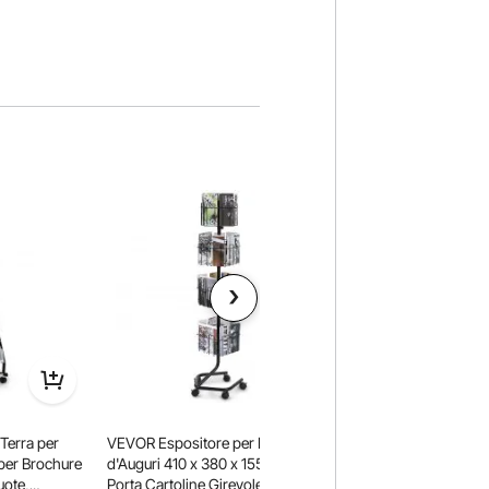
Terra per
VEVOR Espositore per Biglietti
VEVOR Portariviste 
per Brochure
d'Auguri 410 x 380 x 1550 mm
Terra a 6 Ripiani Por
uote,
Porta Cartoline Girevole 360°
Terra Portacataloghi