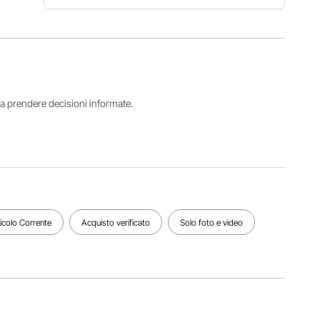
Capacità
Numero
di peso
Numero
modello
3 kg / 6,61
di livelli
articolo
libbre per
1
JLW001
unità
i a prendere decisioni informate.
Dimensioni
del
Peso del
prodotto
Numero
prodotto
350 x 80
di unità
2,45 kg /
x 220 mm
6
5,40
/ 13,78 x
libbre
3,15 x
8,66
pollici
ticolo Corrente
Acquisto verificato
Solo foto e video
Vedi tutte le specifiche