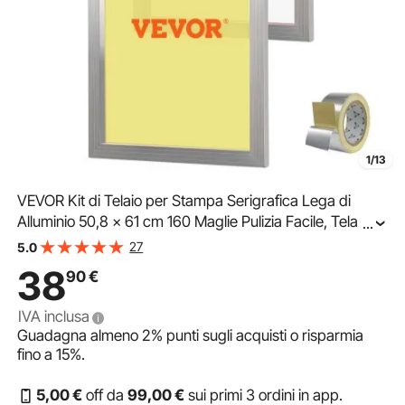
1/13
VEVOR Kit di Telaio per Stampa Serigrafica Lega di
Alluminio 50,8 x 61 cm 160 Maglie Pulizia Facile, Telaio
...
Serigrafico 2 Pezzi per Macchina di Stampa Serigrafica
27
5.0
Spessore 2,5cm Quantità Maglie 160
38
90
€
IVA inclusa
Guadagna almeno
2%
punti sugli acquisti o risparmia
fino a
15%
.
5
,00
€
off da
99
,00
€
sui primi 3 ordini in app.