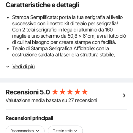
Caratteristiche e dettagli
Stampa Semplificata: porta la tua serigrafia al livello
successivo con il nostro kit di telaio per serigrafia!
Con 2 telai serigrafici in lega di alluminio da 160
maglie e uno schermo da 50,8 x 61cm, avrai tutto ciò
di cui hai bisogno per creare stampe con facilità.
Telaio di Stampa Serigrafica Affidabile: con la
costruzione saldata al laser e la struttura stabile,
questo telaio è progettato per resistere ai rigori
Vedi di più
dell'uso quotidiano senza deformarsi o rompersi. E il
telaio potrebbe presentare dei graffi superficiali
dovuti alla lucidatura dopo la saldatura, ha la
possibilità di essere utilizzato per lungo tempo.
Recensioni
5.0
Rete ad Alta Tensione: con una superficie rifinita
lucida, una rete uniformemente distribuita e
Valutazione media basata su 27 recensioni
un'eccellente flessibilità, i telai in rete di nylon ad alta
tensione da 15 ± 0,5 N sono progettati per penetrare
facilmente nell'inchiostro. Inoltre, con la colla adesiva
Recensioni principali
bicomponente, il telaio non si sposti o non perda
inchiostro ai bordi.
Raccomandato
Tutte le stelle