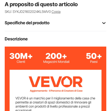
A proposito di questo articolo
SKU: SYKJD21602024KL5MV0
Copia
Specifiche del prodotto
Dimensioni di
Descrizione
50,8 x 61cm
telaio
2
Quantità di telaio
2,5 cm
Spessore telaio
160
Numero di maglie
lega di alluminio
Materiale del telaio
Materiale della
poliestere
maglia