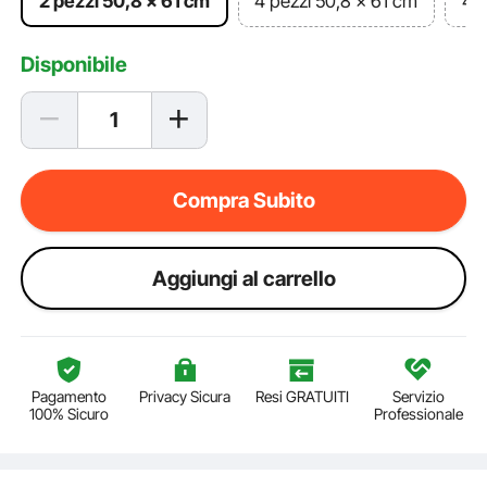
2 pezzi 50,8 x 61 cm
4 pezzi 50,8 x 61 cm
4 p
Disponibile
Compra Subito
Aggiungi al carrello
Pagamento
Privacy Sicura
Resi GRATUITI
Servizio
100% Sicuro
Professionale