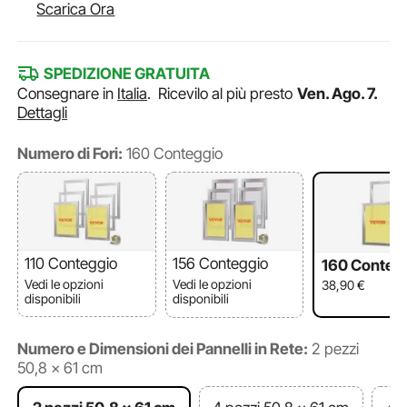
Scarica Ora
SPEDIZIONE GRATUITA
Consegnare in
Italia
.
Ricevilo al più presto
Ven. Ago. 7.
Dettagli
Numero di Fori:
160 Conteggio
110 Conteggio
156 Conteggio
160 Conteg
Vedi le opzioni
Vedi le opzioni
38,90
€
disponibili
disponibili
Numero e Dimensioni dei Pannelli in Rete:
2 pezzi
50,8 x 61 cm