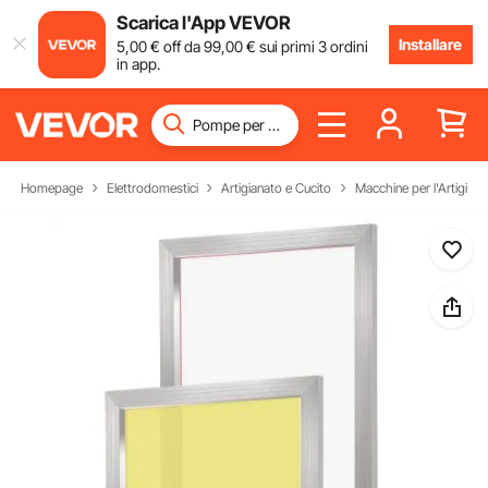
Scarica l'App VEVOR
Installare
5
,00
€
off da
99
,00
€
sui primi 3 ordini
in app.
Homepage
Elettrodomestici
Artigianato e Cucito
Macchine per l'Artigiana