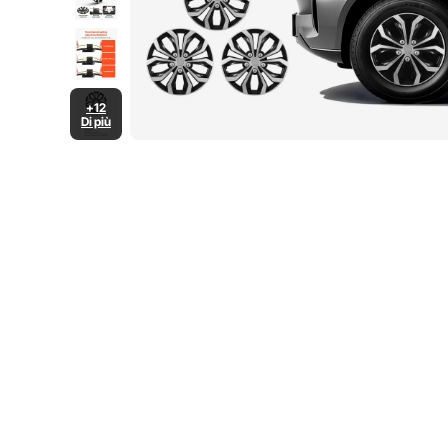
+12
Di più