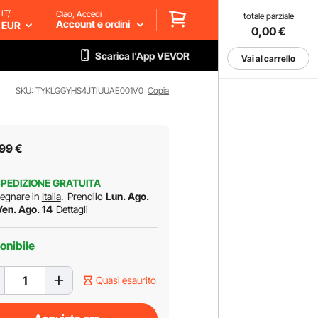
IT/
Ciao, Accedi
totale parziale
Account e ordini
EUR
0,00
€
Scarica l'App VEVOR
Vai al carrello
SKU: TYKLGGYHS4JTIUUAE001V0
Copia
99
€
PEDIZIONE GRATUITA
egnare in
Italia
.
Prendilo
Lun. Ago.
Ven. Ago. 14
Dettagli
onibile
Quasi esaurito