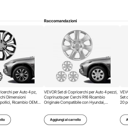
Raccomandazioni
chio facendo riferimento alla marcatura "R15" sul fianco del
 è compatibile con cerchi in lega, cerchi con sporgenza
on contrappesi esterni.
cerchi per Auto 4 pz,
VEVOR Set di Copricerchi per Auto 4 pezzi,
VEVO
rchi Dimensioni
Copriruota per Cerchi R16 Ricambio
Set 
 pollici, Ricambio OEM
Originale Compatibile con Hyundai,
20 p
yundai, Chevrolet, Ford
Chevrolet, Ford e Honda, Set Copertura per
2025
 per Cerchi, Argento
Cerchi Auto 7 Raggi, Protezione
Ragg
Manutenzione
ello
Aggiungi al carrello
A