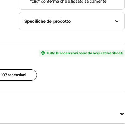
"clic" conferma che è fissato saldamente
Specifiche del prodotto
Tipo di
Numero
ruota
modello
compatibile
Quantità
articolo
Tutte le recensioni sono da acquisti verificati
ruota in
4
T-R15-10
acciaio
standard
e 107 recensioni
Dimensioni
del cerchio
Numero
Metodo di
compatibile
di raggi
installazione
R 15 = 38,1
10
a clip
cm / 15
pollici
Vedi tutte le specifiche