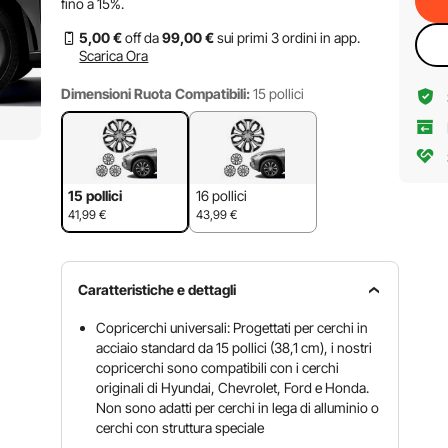
fino a
15%
.
5
,00
€
off da
99
,00
€
sui primi 3 ordini in app.
Scarica Ora
Dimensioni Ruota Compatibili:
15 pollici
15 pollici
16 pollici
41,99
€
43,99
€
Caratteristiche e dettagli
Copricerchi universali: Progettati per cerchi in
acciaio standard da 15 pollici (38,1 cm), i nostri
copricerchi sono compatibili con i cerchi
originali di Hyundai, Chevrolet, Ford e Honda.
Non sono adatti per cerchi in lega di alluminio o
cerchi con struttura speciale