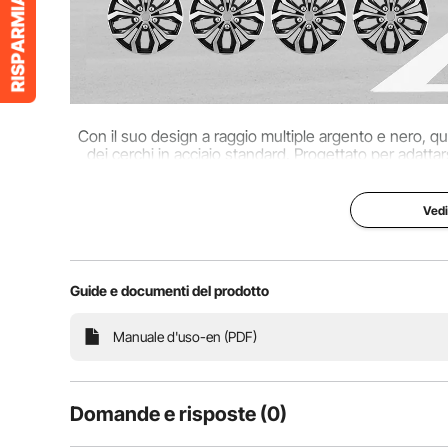
Dimensioni del prodotto
φ 16,3 x 2,8 po
Con il suo design a raggio multiple argento e nero, 
dei cerchi in acciaio standard. Progettato per adattar
ideale per sostituire i copric
Vedi
Guide e documenti del prodotto
Manuale d'uso-en (PDF)
Domande e risposte (0)