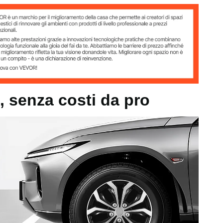
o standard
 15 pollici
, senza costi da pro
kg