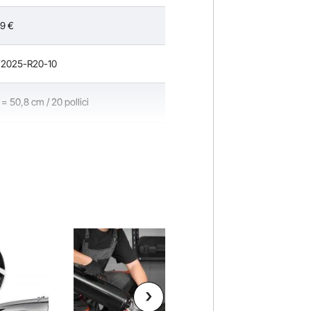
99
€
2025-R20-10
 = 50,8 cm / 20 pollici
o opaco
ibbre / 0,9 kg
,7x1,4 pollici / φ 550x35 mm