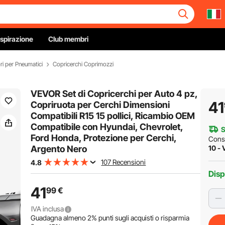
Ispirazione
Club membri
ri per Pneumatici
Copricerchi Coprimozzi
VEVOR Set di Copricerchi per Auto 4 pz,
41
Copriruota per Cerchi Dimensioni
Compatibili R15 15 pollici, Ricambio OEM
Compatibile con Hyundai, Chevrolet,
S
Ford Honda, Protezione per Cerchi,
Cons
Argento Nero
10 - 
107 Recensioni
4.8
Disp
41
99
€
IVA inclusa
Guadagna almeno
2%
punti sugli acquisti o risparmia