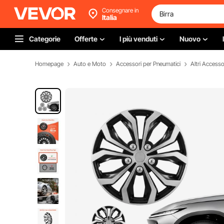
Consegnare in
Italia
Categorie
Offerte
I più venduti
Nuovo
Homepage
Auto e Moto
Accessori per Pneumatici
Altri Accesso