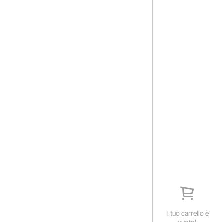
Il tuo carrello è
vuoto!