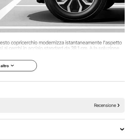
llici / φ 415 x 70 mm
questo copricerchio modernizza istantaneamente l'aspetto
si ai cerchi in acciaio standard da 38,1 cm, è la soluzione
erchi originali mancanti o usurati.
 altro
Recensione