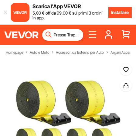
Scarica l'App VEVOR
Installare
5
,00
€
off da
99
,00
€
sui primi 3 ordini
in app.
Homepage
Auto e Moto
Accessori da Esterno per Auto
Argani Accessor