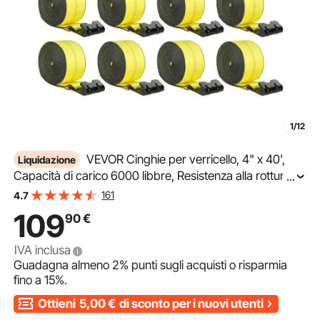
1/12
VEVOR Cinghie per verricello, 4" x 40',
Liquidazione
Capacità di carico 6000 libbre, Resistenza alla rottura
...
18000 libbre, Cinghie per camion con gancio piatto,
161
4.7
giallo (confezione da 10)
109
90
€
IVA inclusa
Guadagna almeno
2%
punti sugli acquisti o risparmia
fino a
15%
.
Ottieni
5,00
€
di sconto per i nuovi utenti