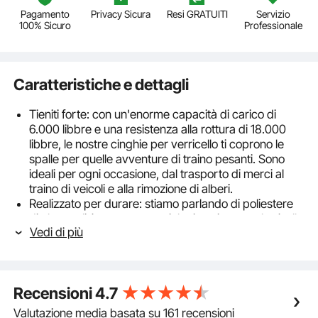
Pagamento
Privacy Sicura
Resi GRATUITI
Servizio
100% Sicuro
Professionale
Caratteristiche e dettagli
Tieniti forte: con un'enorme capacità di carico di
6.000 libbre e una resistenza alla rottura di 18.000
libbre, le nostre cinghie per verricello ti coprono le
spalle per quelle avventure di traino pesanti. Sono
ideali per ogni occasione, dal trasporto di merci al
traino di veicoli e alla rimozione di alberi.
Realizzato per durare: stiamo parlando di poliestere
di alta qualità con uno speciale rivestimento che è allo
Vedi di più
stesso tempo elegante e resistente. Queste non sono
le normali cinghie per camion; sono una miscela di
durata, stabilità e affidabilità, fornendo prestazioni a
vita. Pronto a sopportare tutti quei viaggi futuri!
Recensioni
4.7
Snap & Go con gancio piatto: un'estremità della
cinghia del pianale è dotata di un gancio piatto nero.
Valutazione media basata su 161 recensioni