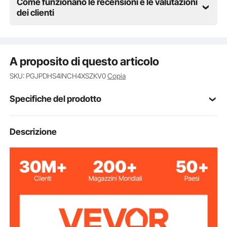
Come funzionano le recensioni e le valutazioni
dei clienti
A proposito di questo articolo
SKU: PGJPDHS4INCH4XSZKV0
Copia
Specifiche del prodotto
Numero modello
Descrizione
PG-08240005
articolo
Materiale cinghia
poliestere
verricello
Lunghezza
40'/12,2 m
cinghia verricello