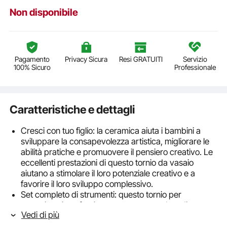
Non disponibile
Pagamento
Privacy Sicura
Resi GRATUITI
Servizio
100% Sicuro
Professionale
Caratteristiche e dettagli
Cresci con tuo figlio: la ceramica aiuta i bambini a
sviluppare la consapevolezza artistica, migliorare le
abilità pratiche e promuovere il pensiero creativo. Le
eccellenti prestazioni di questo tornio da vasaio
aiutano a stimolare il loro potenziale creativo e a
favorire il loro sviluppo complessivo.
Set completo di strumenti: questo tornio per
ceramica viene fornito con un set completo di
Vedi di più
strumenti, composto da un set da intaglio da 8 pezzi,
un set di strumenti in plastica da 8 pezzi e un