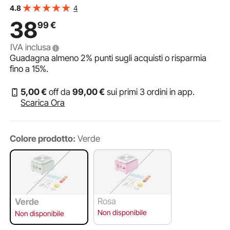
Regolabile, 2 Piatti Girevoli Ruota per Ceramica Elettrica,
4
4.8
Mini Tornio di Ceramica 18 Pezzi Verde
38
99
€
IVA inclusa
Guadagna almeno
2%
punti sugli acquisti o risparmia
fino a
15%
.
5
,00
€
off da
99
,00
€
sui primi 3 ordini in app.
Scarica Ora
Colore prodotto:
Verde
Rosa
Verde
Non disponibile
Non disponibile