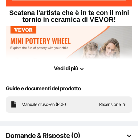
Scatena l'artista che è in te con il mini
tornio in ceramica di VEVOR!
Vedi di più
Guide e documenti del prodotto
Manuale d'uso-en (PDF)
Recensione
Dal semplice lavoro in ceramica agli entusiasmanti progetti artigianali, questo
disco soddisfa tutte le esigenze. Scopri i segreti della ceramica con tuo figlio e
condividi la gioia di creare insieme!
Domande & Risposte (0)