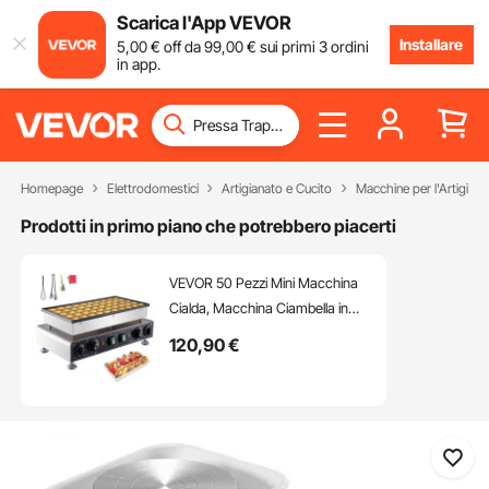
Scarica l'App VEVOR
Installare
5
,00
€
off da
99
,00
€
sui primi 3 ordini
in app.
Homepage
Elettrodomestici
Artigianato e Cucito
Macchine per l'Artigiana
Prodotti in primo piano che potrebbero piacerti
VEVOR 50 Pezzi Mini Macchina
Cialda, Macchina Ciambella in
Acciaio Inox Antiaderente,
120
,90
€
1800W Elettrica Padella per
Grigliare, Doppia Temperatura e
Controllo del Tempo, per
Ristorante