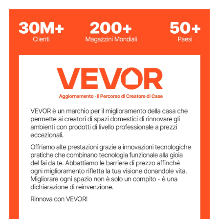
artistico.
verde
Colore
Capacità massima
2,2 libbre/1 kg
di peso in
ceramica
30 W
Potenza massima
Intervallo di
0-320 giri/min
velocità
≤55 dB
Rumore
Dimensioni della
Φ3,94 pollici / Φ10 cm
ruota preinstallata