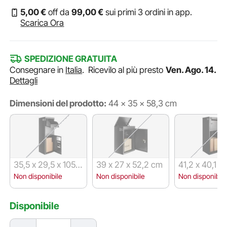
5
,00
€
off da
99
,00
€
sui primi 3 ordini in app.
Scarica Ora
SPEDIZIONE GRATUITA
Consegnare in
Italia
.
Ricevilo al più presto
Ven. Ago. 14.
Dettagli
Dimensioni del prodotto:
44 x 35 x 58,3 cm
35,5 x 29,5 x 105,5
39 x 27 x 52,2 cm
41,2 x 40,1 x 
cm
cm
Non disponibile
Non disponibile
Non disponibile
Disponibile