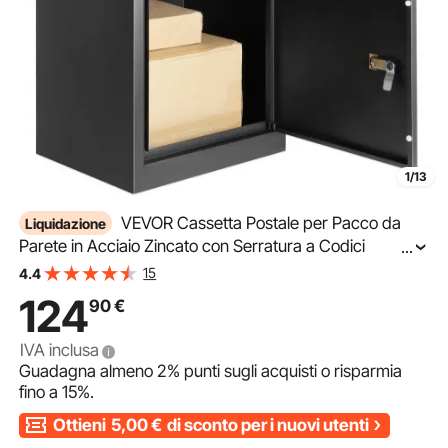
1/13
VEVOR Cassetta Postale per Pacco da
Liquidazione
Parete in Acciaio Zincato con Serratura a Codici
...
44x35x58,3 cm Capacità Carico 15-20 kg, Cassetta
15
4.4
Murale per Pacchi Dimensioni max. per Pacco da
124
90
€
35,5x11,5x19,2 cm
IVA inclusa
Guadagna almeno
2%
punti sugli acquisti o risparmia
fino a
15%
.
Ottieni
5,00
€
di sconto per i nuovi utenti