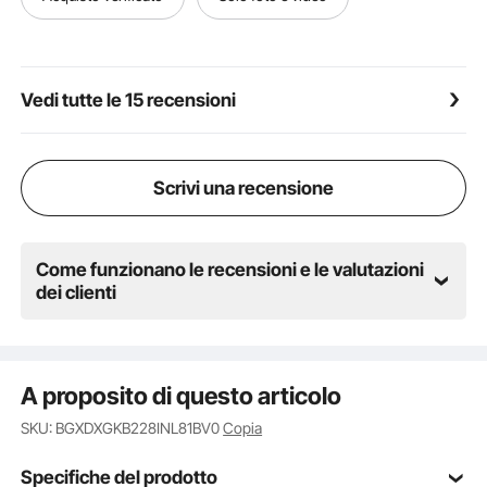
posta e i pacchi.
Assemblaggio Semplice: con un set di viti e 4 fori
preforati sul pannello posteriore, si può installare
facilmente la cassetta postale per pacchi da parete
Vedi tutte le 15 recensioni
accanto ai portici o marciapiedi.
Scrivi una recensione
Come funzionano le recensioni e le valutazioni
dei clienti
A proposito di questo articolo
SKU: BGXDXGKB228INL81BV0
Copia
Specifiche del prodotto