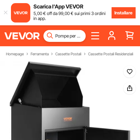
Scarica l'App VEVOR
Installare
5
,00
€
off da
99
,00
€
sui primi 3 ordini
in app.
Homepage
Ferramenta
Cassette Postali
Cassette Postali Residenziali