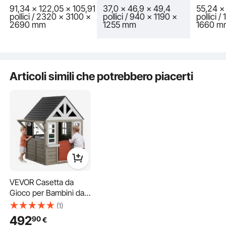
91,34 x 122,05 x 105,91
37,0 x 46,9 x 49,4
55,24 x
La casetta per bambini in legno è dotata di un tavolo da picnic e di una panca,
pollici / 2320 x 3100 x
pollici / 940 x 1190 x
pollici 
permettendo ai bambini di godersi la merenda con gli amici, promuovendo
2690 mm
1255 mm
1660 m
l'amicizia e la condivisione delle abilità.
Articoli simili che potrebbero piacerti
VEVOR Casetta da
Gioco per Bambini da
Esterno in Legno,
(1)
Casetta da Giardino
Questa casetta da gioco per bambini è progettata per resistere agli elementi,
492
90
€
con una superficie trattata con vernice a base d'acqua, inclusa la resistenza ai
per Bambini, Casetta