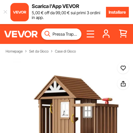
Scarica l'App VEVOR
Installare
5
,00
€
off da
99
,00
€
sui primi 3 ordini
in app.
Homepage
Set da Gioco
Case di Gioco