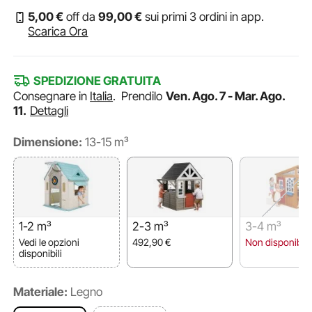
5
,00
€
off da
99
,00
€
sui primi 3 ordini in app.
Scarica Ora
SPEDIZIONE GRATUITA
Consegnare in
Italia
.
Prendilo
Ven. Ago. 7 - Mar. Ago.
11.
Dettagli
Dimensione:
13-15 m³
1-2 m³
2-3 m³
3-4 m³
Vedi le opzioni
492,90
€
Non disponibile
disponibili
Materiale:
Legno