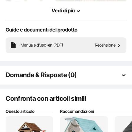
Vedi di più
Guide e documenti del prodotto
Una casetta da gioco all'aperto progettata per bambini dai 2 ai 10 anni, che aiuta
Manuale d'uso-en (PDF)
Recensione
i tuoi bambini a esprimere la propria creatività, sviluppare abilità sociali e
migliorare la coordinazione occhio-mano.
Domande & Risposte (0)
Domande tipiche sui prodotti:
Il prodotto è durevole? ...
Confronta con articoli simili
Questo articolo
Raccomandazioni
Fai la prima domanda