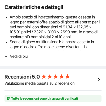
Caratteristiche e dettagli
Ampio spazio di intrattenimento: questa casetta in
legno per esterni offre spazio di gioco all'aperto per i
tuoi bambini, con dimensioni di 91,34 x 122,05 x
105,91 pollici / 2320 x 3100 x 2690 mm, in grado di
ospitare più bambini dai 2 ai 10 anni.
Scene di gioco multifunzionali: la nostra casetta in
legno di cedro offre molte scene divertenti. La
casetta comprende una scala da arrampicata, una
Vedi di più
casetta, uno scivolo, un tavolo da picnic, sedie e una
parete da arrampicata. Ciò non solo promuove la
creatività, ma aiuta anche a migliorare le capacità
sociali ed emotive dei bambini.
Recensioni
5.0
Cucina completamente attrezzata: la cucina interna è
dotata di un lavello con rubinetto, due tipi di utensili
Valutazione media basata su 2 recensioni
da cucina e portaspatole, sembra una vera cucina.
Questa casetta per bambini permette ai bambini di
diventare piccoli chef e di scoprire la gioia di vivere.
Tutte le recensioni sono da acquisti verificati
Materiali di alta qualità: la casetta da giardino per