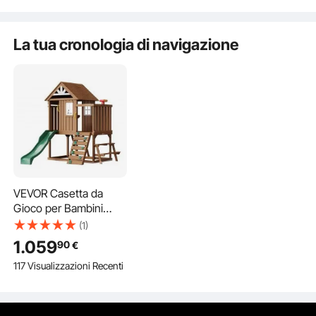
da Letto, Bianco
Argento Luc
La tua cronologia di navigazione
VEVOR Casetta da
Gioco per Bambini
all'Aperto, Casetta da
(1)
Giardino per Bambini in
1.059
90
€
Legno di Cedro,
117 Visualizzazioni Recenti
Casetta da Gioco da
Cortile con Scivolo,
Scala, Parete da
Arrampicata, Finestre,