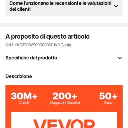
Come funzionano le recensioni e le valutazioni
dei clienti
A proposito di questo articolo
SKU: YKSRTCWS000000001V0
Copia
Specifiche del prodotto
Acciaio laminato a freddo
Materiale
Descrizione
6 V CC
Voltaggio
Distanza del
15 m
telecomando
Tempo di
4 s