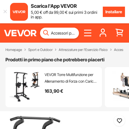
Scarica l'App VEVOR
Installare
5
,00
€
off da
99
,00
€
sui primi 3 ordini
in app.
Homepage
Sport e Outdoor
Attrezzature per l'Esercizio Fisico
Accessori 
Prodotti in primo piano che potrebbero piacerti
VEVOR Torre Multifunzione per
Allenamento di Forza con Carico
di 150 kg, Struttura a H e
163
,90
€
Imbottitura Posteriore, Altezza
Regolabile in 12 Posizioni,
Allenamento Multifunzionale per
Braccia