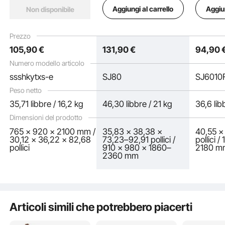
Multifunzione per
Indipendente con
Indipen
Aggiungi al carrello
Aggiun
Non disponibile
Allenamento di Forza
Struttura a H e
Struttur
con 4 Copri Piedi a
Imbottitura Posteriore,
Acciaio,
Ventosa, Stazione per
Altezza Regolabile in 12
Regolabi
Prezzo
Dip Bar per Fitness in
Posizioni, Allenamento
Posizion
105
,90
€
131
,90
€
94
,90
Casa, 330LBS
per Braccia Schiena e
di Bracc
Petto
Numero modello articolo
ssshkytxs-e
SJ80
SJ6010
Peso netto
35,71 libbre / 16,2 kg
46,30 libbre / 21 kg
36,6 lib
Dimensioni del prodotto
765 x 920 x 2100 mm /
35,83 x 38,38 x
40,55 x
30,12 x 36,22 x 82,68
73,23–92,91 pollici /
pollici 
pollici
910 x 980 x 1860–
2180 m
2360 mm
Progettata con una base a forma di H, la nostra stazione per trazioni garantisce
un supporto bilanciato, espandendo l'area di forza per una maggiore stabilità.
Articoli simili che potrebbero piacerti