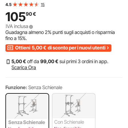
Forza con 4 Copri Piedi a Ventosa, Stazione per Dip Bar
15
4.5
per Fitness in Casa, 330LBS
105
90
€
IVA inclusa
Guadagna almeno
2%
punti sugli acquisti o risparmia
fino a
15%
.
Ottieni
5,00
€
di sconto per i nuovi utenti
5
,00
€
off da
99
,00
€
sui primi 3 ordini in app.
Scarica Ora
Funzione:
Senza Schienale
Con Schienale
Senza Schienale