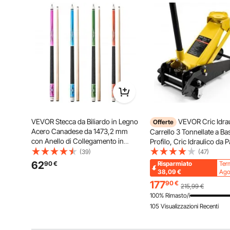
VEVOR Stecca da Biliardo in Legno
VEVOR Cric Idrau
Offerte
Acero Canadese da 1473,2 mm
Carrello 3 Tonnellate a Ba
con Anello di Collegamento in
Profilo, Cric Idraulico da
ABS, 4 Pezzi Stecche per Tavolo da
in Acciaio, a Pistone Sing
(39)
(47)
Biliardo Professionale, Bar, Casa,
Pedale, Altezza di Sollev
62
90
€
Risparmiato
Ter
510 g, 538 g, 566 g, 595 g
130-500 mm, Multiuso per
38,09
€
Ago
Auto e SUV
177
90
€
215,99
€
100% Rimasto/i
105 Visualizzazioni Recenti