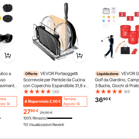
lico a
VEVOR Portaoggetti
VEVOR G
Offerte
Liquidazione
sso
Scorrevole per Pentole da Cucina
Golf da Giardino, Camp
 Pavimento
con Coperchio Espandibile 31,8 x
3 Buche, Giochi di Prati
olo con
53,3 x 22,4 cm, Porta Pentole
Gioco del Golf con Secc
(30)
(61)
amento
Estraibile Sottolavello Divisori
Famiglie, Adulti e Bambi
36
mina
Termina
90
€
Risparmiato
2,00
€
 Berline,
Regolabili, Porta Pentole Utensili da
Golf Portatile per Estern
sto 14
Agosto 14
Cucina 20 kg
Cortile, Campeggio
27
90
€
29,90
€
100% Rimasto/i
113 Visualizzazioni Recenti