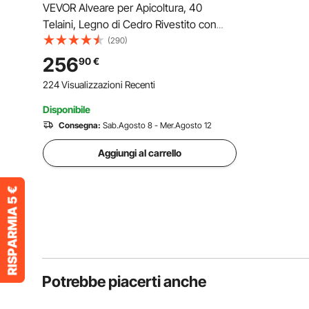
VEVOR Alveare per Apicoltura, 40
Telaini, Legno di Cedro Rivestito con
Cera d'Api, 2 Scatole Profonde 2 Medie,
(290)
Kit Arnia Langstroth, Finestre in Acrilico
256
90
€
Trasparente per Apicoltori
224 Visualizzazioni Recenti
Disponibile
Consegna:
Sab.Agosto 8 - Mer.Agosto 12
Aggiungi al carrello
Potrebbe piacerti anche