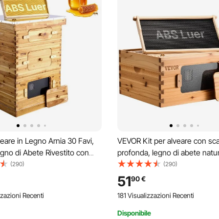
are in Legno Arnia 30 Favi,
VEVOR Kit per alveare con sca
gno di Abete Rivestito con
profonda, legno di abete natu
, 2 Cassette per Api Profonde
rivestito di cera d'api, arnia co
(290)
(290)
 Set di Alveari Langstroth,
fondazioni, finestre per api in a
51
90
€
n Acrilico Trasparente
trasparente
zazioni Recenti
181 Visualizzazioni Recenti
Disponibile