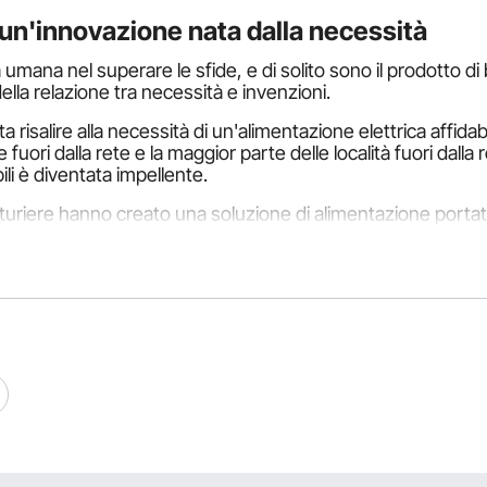
un'innovazione nata dalla necessità
umana nel superare le sfide, e di solito sono il prodotto di
la relazione tra necessità e invenzioni.
a risalire alla necessità di un'alimentazione elettrica affida
ori dalla rete e la maggior parte delle località fuori dalla r
ili è diventata impellente.
iere hanno creato una soluzione di alimentazione portatile 
ile palmare che converte l'energia meccanica manuale in en
un generatore, spesso impiegando principi elettromagnetici 
da tre componenti che lavorano insieme per produrre energi
anovella impiega un input manuale, che richiede sforzi fisi
che converte l'energia elettrica dalla manovella in energia
trica. Il magnete o il set di magneti è anche noto come roto