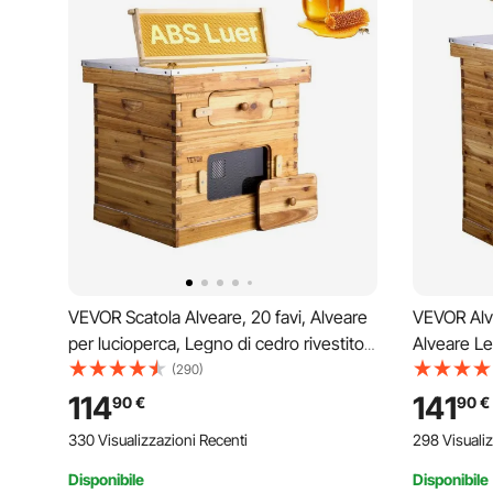
VEVOR Scatola Alveare, 20 favi, Alveare
VEVOR Alve
per lucioperca, Legno di cedro rivestito
Alveare Le
con cera d'api, 1 Scatola per api
Cera d'Api
(290)
profonda + 1 Media, Set di alveari
+ 1 Media,
114
141
90
€
90
€
Langstroth, Finestre in acrilico
Finestre i
330 Visualizzazioni Recenti
298 Visualiz
trasparente
Disponibile
Disponibile