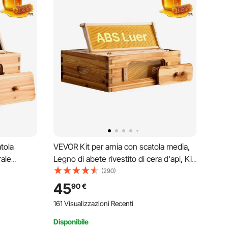
tola
VEVOR Kit per arnia con scatola media,
rale
Legno di abete rivestito di cera d'api, Kit
n 10 telai e
per arnia Langstroth con 10 telai finestre
(290)
crilico
in acrilico trasparente per apicoltori,
45
90
€
Strumenti per arnia apicoltura
161 Visualizzazioni Recenti
Disponibile