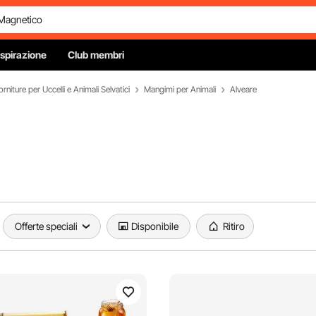
Ispirazione
Club membri
orniture per Uccelli e Animali Selvatici
Mangimi per Animali
Alveare
Offerte speciali
Disponibile
Ritiro