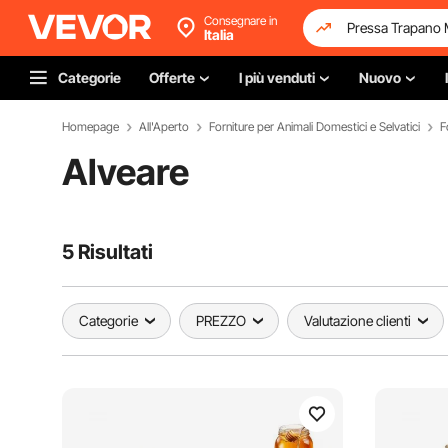
Consegnare in
Italia
Categorie
Offerte
I più venduti
Nuovo
Homepage
All'Aperto
Forniture per Animali Domestici e Selvatici
F
Alveare
5 Risultati
Categorie
PREZZO
Valutazione clienti