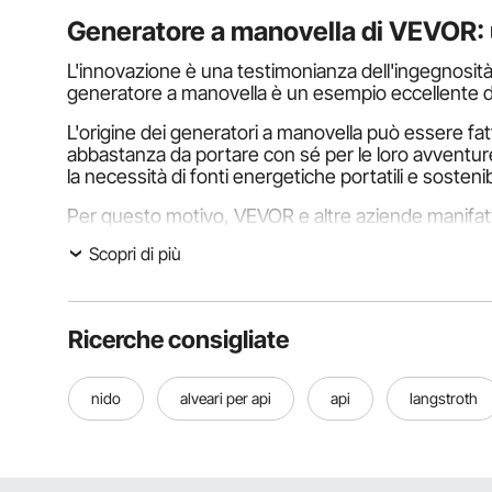
Generatore a manovella di VEVOR: 
L'innovazione è una testimonianza dell'ingegnosità 
generatore a manovella è un esempio eccellente del
L'origine dei generatori a manovella può essere fatt
abbastanza da portare con sé per le loro avventure fu
la necessità di fonti energetiche portatili e sostenib
Per questo motivo, VEVOR e altre aziende manifattur
manovella.
Scopri di più
Cos'è un generatore a manovella?
Un generatore a manovella è un dispositivo portat
Ricerche consigliate
consiste tipicamente in una manovella collegata a 
Il generatore manuale è costituito principalmente 
azionato per generare energia nel dispositivo. La m
nido
alveari per api
api
langstroth
manovella mette in moto il rotore del generatore.
Il generatore stesso è una dinamo o un alternatore 
trovare al suo interno per indurre la corrente elet