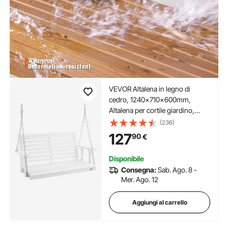
VEVOR Altalena in legno di
cedro, 1240x710x600mm,
Altalena per cortile giardino,
Capacità carico circa 400 kg,
(236)
con Panca sedia a dondolo con
127
90
€
catene sospese uso esterno,
bianca
Disponibile
Consegna:
Sab. Ago. 8 -
Mer. Ago. 12
Aggiungi al carrello