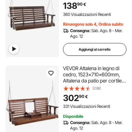
circa 400 kg, con Panca
138
90
€
sedia a dondolo catene
sospese per uso esterno,
360 Visualizzazioni Recenti
marrone
Rimangono solo 4, Ordina subito
Consegna:
Sab. Ago. 8 - Mer.
Ago. 12
Aggiungi al carrello
VEVOR Altalena in legno di
cedro, 1523x710x600mm,
Altalena da patio per cortile
giardino, Capacità carico
(236)
circa 400 kg, con Panca
302
90
€
sedia a dondolo catene
sospese per uso esterno,
331 Visualizzazioni Recenti
marrone
Disponibile
Consegna:
Sab. Ago. 8 - Mer.
Ago. 12