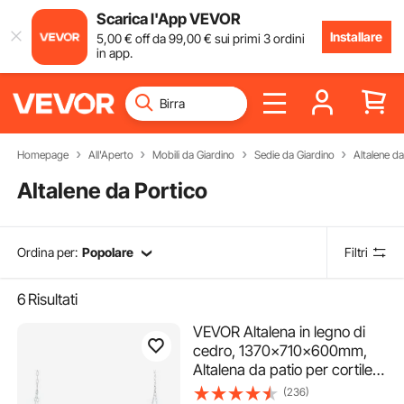
Scarica l'App VEVOR
Installare
5
,00
€
off da
99
,00
€
sui primi 3 ordini
in app.
Homepage
All'Aperto
Mobili da Giardino
Sedie da Giardino
Altalene da
Altalene da Portico
Ordina per:
Popolare
Filtri
6
Risultati
VEVOR Altalena in legno di
cedro, 1370x710x600mm,
Altalena da patio per cortile
giardino, Capacità carico
(236)