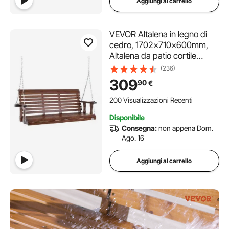
Aggiungi al carrello
VEVOR Altalena in legno di
cedro, 1702x710x600mm,
Altalena da patio cortile
giardino, Capacità carico
(236)
circa 400 kg, con Panca
309
90
€
sedia a dondolo catene
sospese per uso esterno,
200 Visualizzazioni Recenti
marrone
Disponibile
Consegna:
non appena Dom.
Ago. 16
Aggiungi al carrello