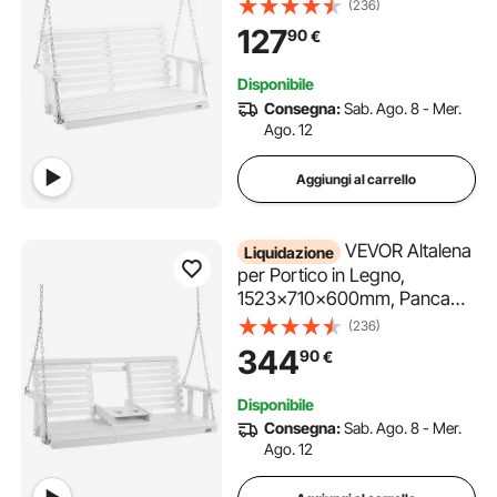
Capacità carico circa 400 kg,
(236)
con Panca sedia a dondolo
127
90
€
con catene sospese uso
esterno, bianca
Disponibile
Consegna:
Sab. Ago. 8 - Mer.
Ago. 12
Aggiungi al carrello
VEVOR Altalena
Liquidazione
per Portico in Legno,
1523x710x600mm, Panca
per Cortile Giardino,
(236)
Capacità Carico max. 400kg,
344
90
€
Panca per Altalena Carichi
Pesanti con Catene Sospese
Disponibile
per Esterni, Bianco
Consegna:
Sab. Ago. 8 - Mer.
Ago. 12