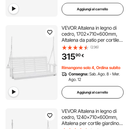
Aggiungi al carrello
VEVOR Altalena in legno di
cedro, 1702x710x600mm,
Altalena da patio per cortile e
giardino, Capacità carico
(236)
circa 400 kg, con Panca
315
90
€
sedia a dondolo catene
sospese per uso esterno,
Rimangono solo 4, Ordina subito
bianca
Consegna:
Sab. Ago. 8 - Mer.
Ago. 12
Aggiungi al carrello
VEVOR Altalena in legno di
cedro, 1240x710x600mm,
Altalena per cortile giardino,